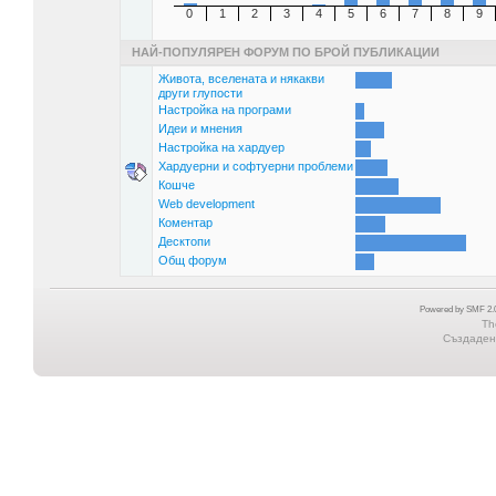
0
1
2
3
4
5
6
7
8
9
НАЙ-ПОПУЛЯРЕН ФОРУМ ПО БРОЙ ПУБЛИКАЦИИ
Живота, вселената и някакви
други глупости
Настройка на програми
Идеи и мнения
Настройка на хардуер
Хардуерни и софтуерни проблеми
Кошче
Web development
Коментар
Десктопи
Общ форум
Powered by SMF 2.0
Th
Създадена