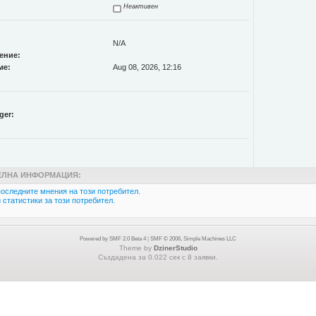
Неактивен
N/A
ение:
ме:
Aug 08, 2026, 12:16
ger:
ЛНА ИНФОРМАЦИЯ:
оследните мнения на този потребител.
статистики за този потребител.
Powered by SMF 2.0 Beta 4
|
SMF © 2006, Simple Machines LLC
Theme by
DzinerStudio
Създадена за 0.022 сек с 8 заявки.