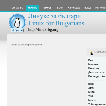
Linux-BG
Начало
Помощ
Търси
Календар
Вход
Регистр
Linux за българи: Форуми
НАКРАТК
Име:
Мнения:
Позиция:
Дата на реги
Последно Ак
ICQ:
AIM:
MSN:
YIM:
Мейл:
Уеб страница