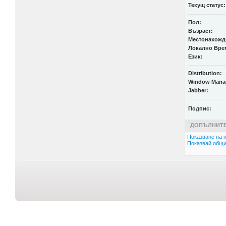
Текущ статус:
Пол:
Възраст:
Местонахожд
Локално Вре
Език:
Distribution:
Window Mana
Jabber:
Подпис:
ДОПЪЛНИТЕ
Показване на п
Показвай общи 