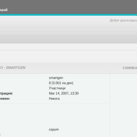
ирай
Добре дошъл/до
О - SMARTGEN
СНИМКА
smartgen
8 (0.001 на ден)
Участници
страция:
Mar 14, 2007, 13:30
тивен:
Никога
скрит
: