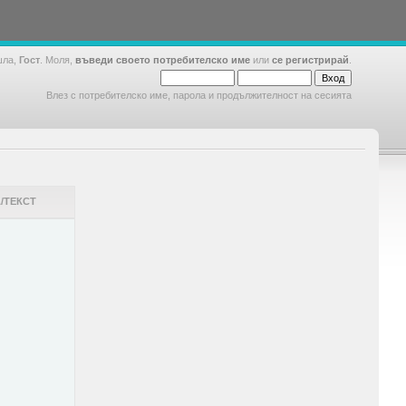
шла,
Гост
. Моля,
въведи своето потребителско име
или
се регистрирай
.
Влез с потребителско име, парола и продължителност на сесията
/ТЕКСТ