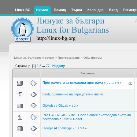
Linux-BG
Начало
Помощ
Търси
Календар
Вход
Регистр
Linux за българи: Форуми
>
Програмиране
>
Общ форум
Страници: [
1
]
2
3
...
77
Надолу
Заглавие
Програмисти за складова програма
«
1
2
...
5
6
»
bash, сравнение на отрицателни числа
GitHub vs GitLab
«
1
2
»
Ръст-АС RS AC Suite - Open Source счетоводна система
построена с Rust и React
Google AI challenge
«
1
2
3
4
»