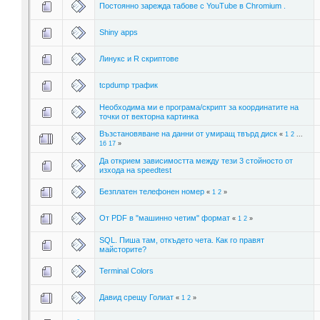
Постоянно зарежда табове с YouTube в Chromium .
Shiny apps
Линукс и R скриптове
tcpdump трафик
Необходима ми е програма/скрипт за координатите на
точки от векторна картинка
Възстановяване на данни от умиращ твърд диск
«
1
2
...
16
17
»
Да открием зависимостта между тези 3 стойносто от
изхода на speedtest
Безплатен телефонен номер
«
1
2
»
От PDF в "машинно четим" формат
«
1
2
»
SQL. Пиша там, откъдето чета. Как го правят
майсторите?
Terminal Colors
Давид срещу Голиат
«
1
2
»