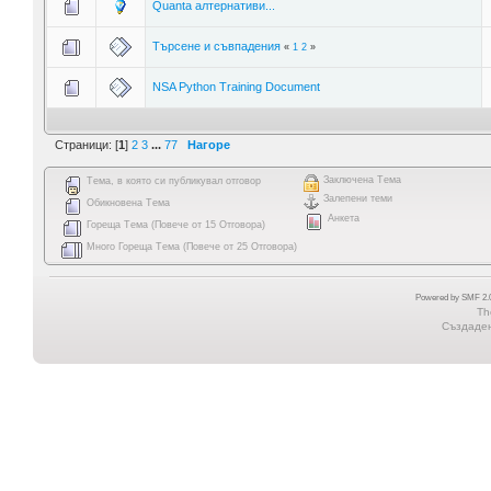
Quanta алтернативи...
Търсене и съвпадения
«
1
2
»
NSA Python Training Document
Страници: [
1
]
2
3
...
77
Нагоре
Заключена Тема
Тема, в която си публикувал отговор
Залепени теми
Обикновена Тема
Анкета
Гореща Тема (Повече от 15 Отговора)
Много Гореща Тема (Повече от 25 Отговора)
Powered by SMF 2.0
Th
Създадена