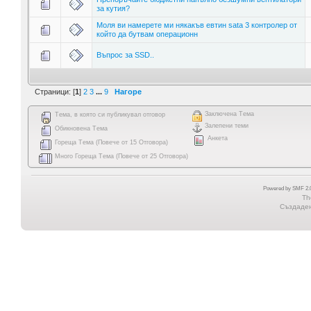
за кутия?
Моля ви намерете ми някакъв евтин sata 3 контролер от
който да бутвам операционн
Въпрос за SSD..
Страници: [
1
]
2
3
...
9
Нагоре
Заключена Тема
Тема, в която си публикувал отговор
Залепени теми
Обикновена Тема
Анкета
Гореща Тема (Повече от 15 Отговора)
Много Гореща Тема (Повече от 25 Отговора)
Powered by SMF 2.0
Th
Създадена