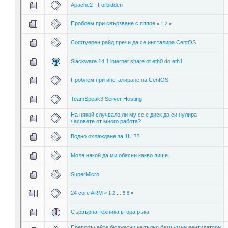
Apache2 - Forbidden
Проблем при свързване с пппое
«
1
2
»
Софтуерен райд пречи да се инсталира CentOS
Slackware 14.1 internet share ot eth0 do eth1
Проблем при инсталиране на CentOS
TeamSpeak3 Server Hosting
На някой случвало ли му се е диск да си нулира
часовете от много работа?
Водно охлаждане за 1U ??
Моля някой да ми обясни какво пише..
SuperMicro
24 core ARM
«
1
2
...
5
6
»
Сървърна техника втора ръка
Препоръчайте бюджетни напълно безшумни вентилатори