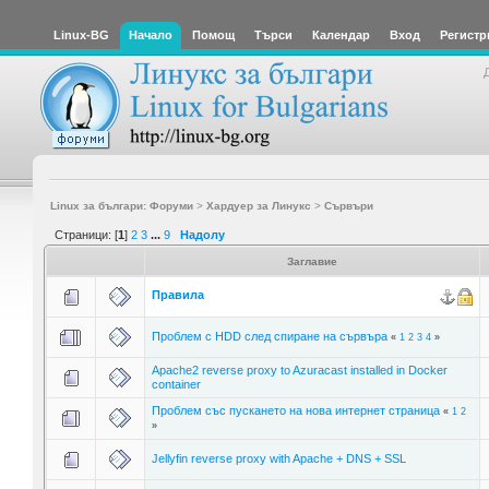
Linux-BG
Начало
Помощ
Търси
Календар
Вход
Регистр
Linux за българи: Форуми
>
Хардуер за Линукс
>
Сървъри
Страници: [
1
]
2
3
...
9
Надолу
Заглавие
Правила
Проблем с HDD след спиране на сървъра
«
1
2
3
4
»
Apache2 reverse proxy to Azuracast installed in Docker
container
Проблем със пускането на нова интернет страница
«
1
2
»
Jellyfin reverse proxy with Apache + DNS + SSL