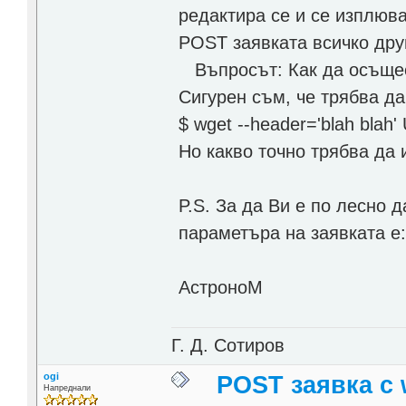
редактира се и се изплюва
POST заявката всичко дру
Въпросът: Как да осъщес
Сигурен съм, че трябва да
$ wget --header='blah blah'
Но какво точно трябва да и
P.S. За да Ви е по лесно д
параметъра на заявката е:
АстроноМ
Г. Д. Сотиров
ogi
POST заявка с 
Напреднали