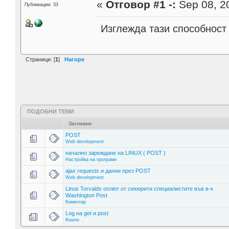
«
Отговор #1 -:
Sep 08, 20
Публикации: 33
Изглежда тази способност
Страници: [
1
]
Нагоре
ПОДОБНИ ТЕМИ
Заглавие
POST
Web development
начално зареждане на LINUX ( POST )
Настройка на програми
ajax requests и данни през POST
Web development
Linus Torvalds оплют от секюрити специалистите във в-к
Washington Post
Коментар
Log на get и post
Кошче