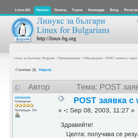
Linux-BG
Начало
Помощ
Търси
Календар
Вход
Регистр
Linux за българи: Форуми
>
Програмиране
>
Общ форум
>
POST заявка с wget
Страници: [
1
]
Надолу
Автор
Тема: POST заяв
astronom
POST заявка с 
Напреднали
«
-:
Sep 08, 2003, 11:27 »
Публикации: 254
Здравейте!
Целта: получава се резу