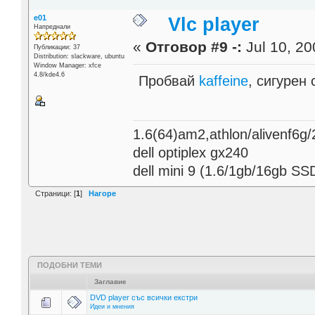
e01
Vlc player
Напреднали
«
Отговор #9 -:
Jul 10, 20
Публикации: 37
Distribution: slackware, ubuntu
Window Manager: xfce
4.8/kde4.6
Пробвай
kaffeine
, сигурен
1.6(64)am2,athlon/alivenf6g/
dell optiplex gx240
dell mini 9 (1.6/1gb/16gb SS
Страници: [
1
]
Нагоре
ПОДОБНИ ТЕМИ
Заглавие
DVD player със всички екстри
Идеи и мнения