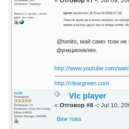
«
Отговор #7 -:
Jul 09, 20
Публикации: 916
Distribution: *bsd/linux
Цитат
(tonitochev @ Юли 09 2008,07:18)
Животът е тръпка... иначе
живот ли е това...
Това vlc може да е много хвалено, но опред
време и всичко друго ми се вижда плява. М
@tonito, май само този не
функционален.
http://www.youtube.com/wat
------------------------------------
http://cleargreen.com
ico36
Vlc player
Напреднали
«
Отговор #8 -:
Jul 10, 20
Публикации: 52
Distribution: Linux Mint Debian
Edition (LMDE)
Window Manager: GNOME
Виж това