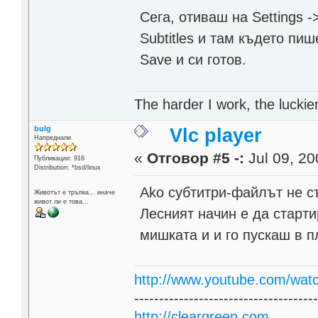
Сега, отиваш на Settings ->
Subtitles и там където пиш
Save и си готов.
The harder I work, the lucki
bulg
Vlc player
Напреднали
«
Отговор #5 -:
Jul 09, 20
Публикации: 916
Distribution: *bsd/linux
Ako субтитри-файлът не с
Животът е тръпка... иначе
живот ли е това...
Лесният начин е да старт
мишката и и го пускаш в п
http://www.youtube.com/wat
------------------------------------
http://cleargreen.com