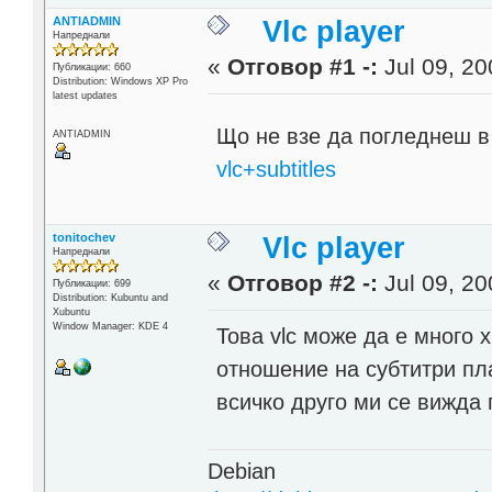
ANTIADMIN
Vlc player
Напреднали
«
Отговор #1 -:
Jul 09, 20
Публикации: 660
Distribution: Windows XP Pro
latest updates
Що не взе да погледнеш 
ANTIADMIN
vlc+subtitles
tonitochev
Vlc player
Напреднали
«
Отговор #2 -:
Jul 09, 20
Публикации: 699
Distribution: Kubuntu and
Xubuntu
Window Manager: KDE 4
Това vlc може да е много 
отношение на субтитри пл
всичко друго ми се вижда 
Debian