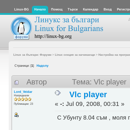
Linux-BG
Начало
Помощ
Търси
Календар
Вход
Регистр
Linux за българи: Форуми
>
Linux секция за начинаещи
>
Настройка на програ
Страници: [
1
]
Надолу
Автор
Тема: Vlc playe
Lord_Veidar
Vlc player
Напреднали
«
-:
Jul 09, 2008, 00:31 »
Публикации: 23
С Убунту 8.04 съм , моля 