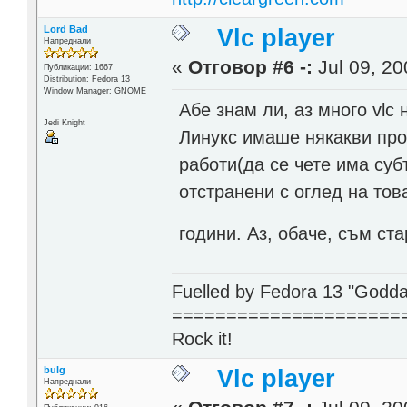
Lord Bad
Vlc player
Напреднали
«
Отговор #6 -:
Jul 09, 20
Публикации: 1667
Distribution: Fedora 13
Window Manager: GNOME
Абе знам ли, аз много vlc
Jedi Knight
Линукс имаше някакви проб
работи(да се чете има субт
отстранени с оглед на тов
години. Аз, обаче, съм ст
Fuelled by Fedora 13 "Godda
=====================
Rock it!
bulg
Vlc player
Напреднали