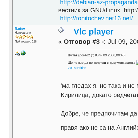
http://debian-az-propaganda
вестник за GNU/Linux http:/
http://tonitochev.net16.net/
Radev
Vlc player
Напреднали
«
Отговор #3 -:
Jul 09, 20
Публикации: 218
Цитат
(por4e2 @ Юли 09 2008,00:45)
Що не взе да погледнеш в документацията
vlc+subtitles
'ма гледах я, но така и не
Кирилица, докато редчетат
Добре, че предпочитам да
правя ако не са на Англий