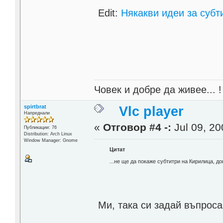
Edit:
Някакви идеи за субти
Човек и добре да живее... !
spirtbrat
Vlc player
Напреднали
«
Отговор #4 -:
Jul 09, 20
Публикации: 76
Distribution: Arch Linux
Window Manager: Gnome
Цитат
...не ще да покаже субтитри на Кирилица, д
Ми, така си задай въпроса 