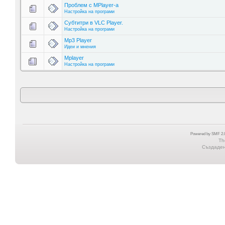
Проблем с МPlayer-a
Настройка на програми
Субтитри в VLC Player.
Настройка на програми
Mp3 Player
Идеи и мнения
Мplayer
Настройка на програми
Powered by SMF 2.0
Th
Създадена