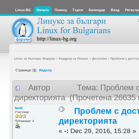
Linux-BG
Начало
Помощ
Търси
Календар
Вход
Регистр
Linux за българи: Форуми
>
Хардуер за Линукс
>
Десктопи
>
Проблем с достъп
Страници: [
1
]
Надолу
Автор
Тема: Проблем с
директорията (Прочетена 26635 
Nold
Проблем с дос
Участници
директорията
Публикации: 4
«
-:
Dec 29, 2016, 15:28 »