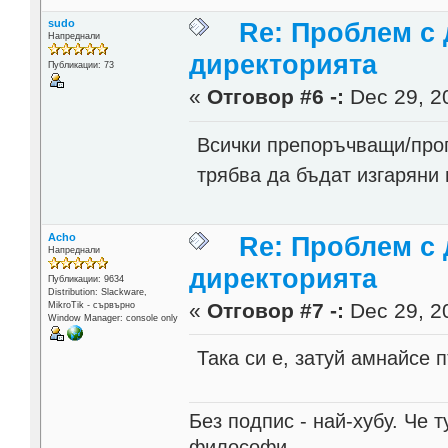
sudo
Re: Проблем с 
Напреднали
директорията
Публикации: 73
«
Отговор #6 -:
Dec 29, 20
Всички препоръчващи/пр
трябва да бъдат изгаряни 
Acho
Re: Проблем с 
Напреднали
директорията
Публикации: 9634
Distribution: Slackware,
«
Отговор #7 -:
Dec 29, 20
MikroTik - сървърно
Window Manager: console only
Така си е, затуй амнайсе 
Без подпис - най-хубу. Че 
философи.