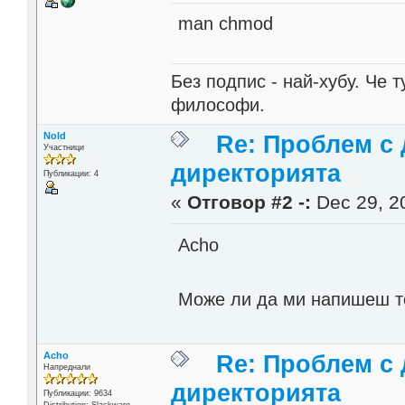
man chmod
Без подпис - най-хубу. Че 
философи.
Nold
Re: Проблем с 
Участници
директорията
Публикации: 4
«
Отговор #2 -:
Dec 29, 20
Acho
Може ли да ми напишеш то
Acho
Re: Проблем с 
Напреднали
директорията
Публикации: 9634
Distribution: Slackware,