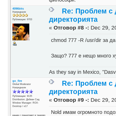
4096bits
Re: Проблем с 
Напреднали
директорията
Публикации: 9703
«
Отговор #8 -:
Dec 29, 20
chmod 777 -R /usr/dir за д
Защо? 777 e нещо много 
As they say in Mexico, "Dasvi
go_fire
Re: Проблем с 
Global Moderator
Напреднали
директорията
Публикации: 9135
«
Отговор #9 -:
Dec 29, 20
Distribution: Дебиан Сид
Window Manager: ROX-
Desktop / е17
Nold имам огромното подо
кашик с гранатомет в танково