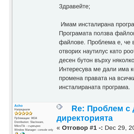
Здравейте;
Имам инсталирана програм
Програмата ползва файлов
файлове. Проблема е, че 
отворих наутилус като роо
десен бутон върху няколк
Интересува ме дали има к
промена правата на всичк
инсталираната програма.
Acho
Re: Проблем с 
Напреднали
директорията
Публикации: 9634
Distribution: Slackware,
«
Отговор #1 -:
Dec 29, 20
MikroTik - сървърно
Window Manager: console only