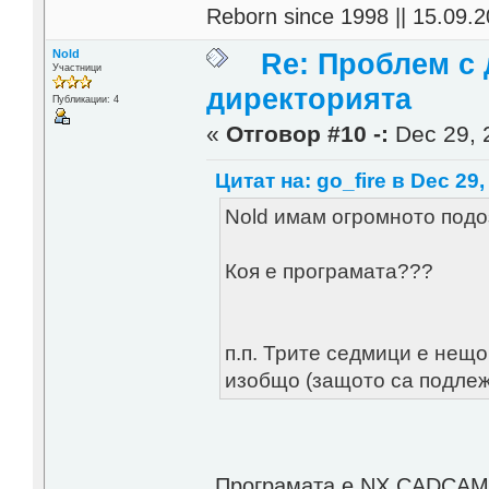
Reborn since 1998 || 15.09.2
Nold
Re: Проблем с 
Участници
директорията
Публикации: 4
«
Отговор #10 -:
Dec 29, 
Цитат на: go_fire в Dec 29,
Nold имам огромното подо
Коя е програмата???
п.п. Трите седмици е нещо
изобщо (защото са подлеж
Програмата е NX CADCAM 