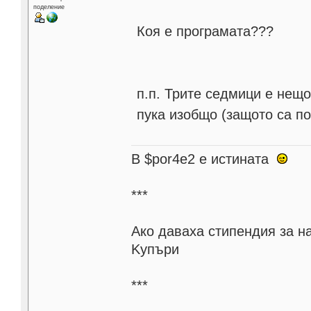
поделение
Коя е програмата???
п.п. Трите седмици е нещо
пука изобщо (защото са п
В $por4e2 e истината
***
Aко даваха стипендия за н
Kупъри
***