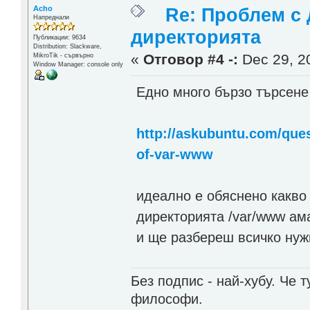
Acho
Re: Проблем с 
Напреднали
директорията
Публикации: 9634
Distribution: Slackware,
«
Отговор #4 -:
Dec 29, 20
MikroTik - сървърно
Window Manager: console only
Едно много бързо търсене 
http://askubuntu.com/que
of-var-www
идеално е обяснено какво 
директорията /var/www ама
и ще разбереш всичко нуж
Без подпис - най-хубу. Че 
философи.