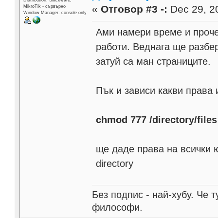
«
Отговор #3 -:
Dec 29, 20
MikroTik - сървърно
Window Manager: console only
Ами намери време и проче
работи. Веднага ще разбер
затуй са ман страниците.
Пък и зависи какви права
chmod 777 /directory/files
ще даде права на всички 
directory
Без подпис - най-хубу. Че 
философи.