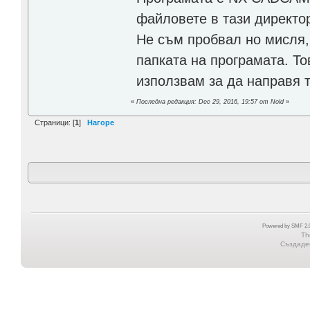
файловете в тази директор
Не съм пробвал но мисля,
папката на програмата. То
използвам за да направя 
«
Последна редакция: Dec 29, 2016, 19:57 от Nold
»
Страници: [
1
]
Нагоре
Powered by SMF 2.0
Th
Създаден