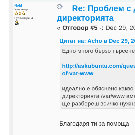
Nold
Re: Проблем с 
Участници
директорията
Публикации: 4
«
Отговор #5 -:
Dec 29, 20
Цитат на: Acho в Dec 29, 2
Едно много бързо търсене 
http://askubuntu.com/ques
of-var-www
идеално е обяснено какво 
директорията /var/www ама
ще разбереш всичко нужн
Благодаря ти за помоща