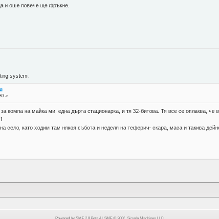
ца и оше повече ще фръкне.
ing system.
я
30 »
 за компа на майка ми, една дърта стационарка, и тя 32-битова. Тя все се оплаква, че
1.
на село, като ходим там някоя събота и неделя на теферич- скара, маса и такива дей
Powered by SMF 2.0 Beta 4
|
SMF © 2006, Simple Machines LLC