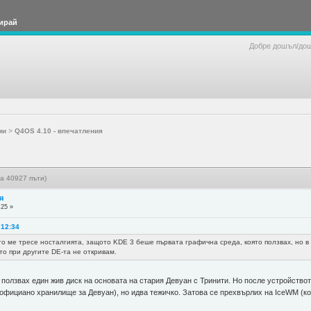
ирай
Добре дошъл/до
ми
>
Q4OS 4.10 - впечатления
а 40927 пъти)
я
:25 »
 12:34
сто ме тресе носталгията, защото KDE 3 беше първата графична среда, която ползвах, но в
то при другите DE-та не откривам.
олзвах един жив диск на основата на стария Девуан с Тринити. Но после устройството
официано хранилище за Девуан), но идва тежичко. Затова се прехвърлих на IceWM (ко