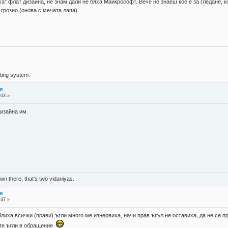
а" флат дизайна, не знам дали не бяха Майкрософт. Вече не знаеш кое е за гледане, ко
 грозно (онова с мечата лапа).
ing system.
я
:03 »
дизайна им.
n there, that's two vidaniyas.
я
:47 »
облиха всички (прави) ъгли много ме изнервиха, начи прав ъгъл не оставиха, да не се п
ите ъгли в обращение