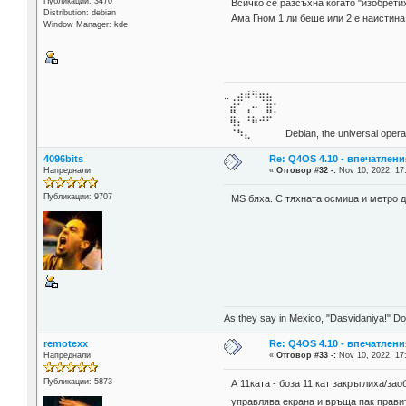
Публикации: 3470
Всичко се разсъхна когато "изобретих
Distribution: debian
Ама Гном 1 ли беше или 2 е наистина
Window Manager: kde
..⢀⣴⠾⠻⢶⣦⠀
⣾⠁⢠⠒⠀⣿⡁
⢿⡄⠘⠷⠚⠋
⠈⠳⣄⠀⠀⠀⠀ Debian, the universal operat
4096bits
Re: Q4OS 4.10 - впечатлени
Напреднали
«
Отговор #32 -:
Nov 10, 2022, 17
Публикации: 9707
MS бяха. С тяхната осмица и метро 
As they say in Mexico, "Dasvidaniya!" Dow
remotexx
Re: Q4OS 4.10 - впечатлени
Напреднали
«
Отговор #33 -:
Nov 10, 2022, 17
Публикации: 5873
А 11ката - боза 11 кат закръглиха/за
управлява екрана и връща пак прав