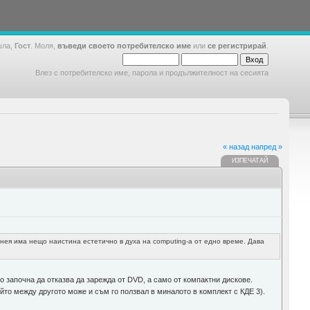
шла,
Гост
. Моля,
въведи своето потребителско име
или
се регистрирай
.
Влез с потребителско име, парола и продължителност на сесията
« назад
напред »
ИЗПЕЧАТАЙ
 нея има нещо наистина естетично в духа на computing-а от едно време. Дава
 започна да отказва да зарежда от DVD, а само от компактни дискове.
йто между другото може и съм го ползвал в миналото в комплект с КДЕ 3).