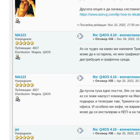
Другата опция е да пачваш системнит
https://www.askvg.com/tip-how-to-disa
«
Последна редакция: Nov 10, 2022, 17:50 от
Nik123
Re: Q4OS 4.10 - впечатлени
Напреднали
«
Отговор #34 -:
Dec 04, 2022, 21
Публикации: 4927
Аз се чудех на какво ми напомня Три
Distribution: Mageia, Q4OS
може да е остаряла, но мен графикат
дистрибуция и графична среда.
Nik123
Re: Q4OS 4.10 - впечатлени
Напреднали
«
Отговор #35 -:
Apr 20, 2023, 20:
Публикации: 4927
Да пусна тука едно постче, бях се з
Distribution: Mageia, Q4OS
аз си знам наизуст командите на Маг
подкарах и телеграм там, Тринити си
офиса. И особено ме кефи, че вариа
може да си инсталирам и КЕП-а на та
jet
Re: Q4OS 4.10 - впечатлени
Напреднали
«
Отговор #36 -:
Apr 20, 2023, 22: