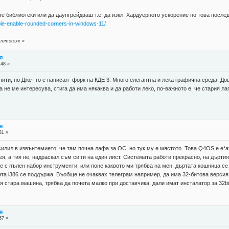
е библиотеки или да даунгрейдваш т.е. да изкл. Хардуерното ускорение но това последн
ble-enable-rounded-corners-in-windows-11/
 remotexx
»
я
:48 »
нити, но Джет го е написал- форк на КДЕ 3. Много елегантна и лека графична среда. Д
а не ме интересува, стига да има някаква и да работи леко, по-важното е, че стария л
я
31 »
асилил в извънтемието, че там почна лафа за ОС, но тук му е мястото. Това Q4OS е е*
ея, а тия не, надраскал съм си ги на един лист. Системата работи прекрасно, на дърт
 е с пълен набор инструменти, или поне каквото ми трябва на мен, дъртата кошница се 
нта i386 се поддържа. Въобще не очаквах телеграм например, да има 32-битова верси
я стара машина, трябва да почета малко при доставчика, дали имат инсталатор за 32bi
я
57 »