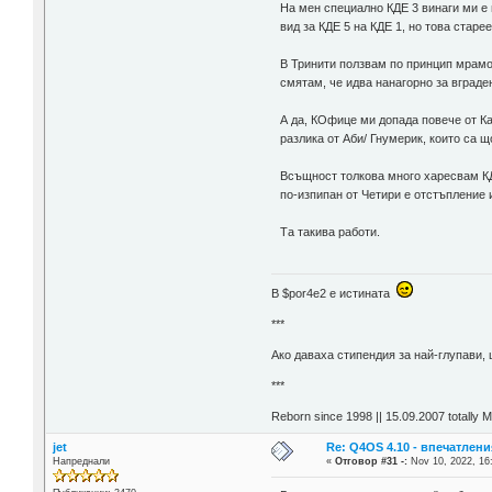
На мен специално КДЕ 3 винаги ми е 
вид за КДЕ 5 на КДЕ 1, но това старе
В Тринити ползвам по принцип мрамор
смятам, че идва нанагорно за вграде
А да, КОфице ми допада повече от Ка
разлика от Аби/ Гнумерик, които са щ
Всъщност толкова много харесвам КДЕ
по-изпипан от Четири е отстъпление 
Та такива работи.
В $por4e2 e истината
***
Aко даваха стипендия за най-глупави,
***
Reborn since 1998 || 15.09.2007 totally 
jet
Re: Q4OS 4.10 - впечатлени
Напреднали
«
Отговор #31 -:
Nov 10, 2022, 16