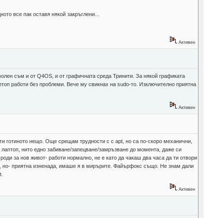
ото все пак оставя някой закръглени...
Активен
оволен съм и от Q4OS, и от графичната среда Тринити. За някой графиката
аптоп работи без проблеми. Вече му свикнах на sudo-то. Изключително приятна
Активен
ати готиното нещо. Още срещам трудности с с apt, но са по-скоро механични,
ия лаптоп, нито едно забиване/запецване/замръзване до момента, даже си
роди за нов живот- работи нормално, не е като да чакаш два часа да ти отвори
я, но- приятна изненада, имаше я в мирърите. Файърфокс също. Не знам дали
t.
Активен