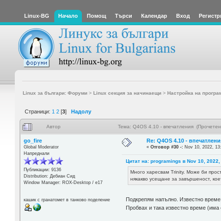
Linux-BG
Начало
Помощ
Търси
Календар
Вход
Регистр
Linux за българи: Форуми
>
Linux секция за начинаещи
>
Настройка на програ
Страници:
1
2
[
3
]
Надолу
Автор
Тема: Q4OS 4.10 - впечатления (Прочетен
go_fire
Re: Q4OS 4.10 - впечатлени
Global Moderator
«
Отговор #30 -:
Nov 10, 2022, 13
Напреднали
Цитат на: programings в Nov 10, 2022,
Публикации: 9136
Много харесвам Trinity. Може би про
Distribution: Дебиан Сид
някакво усещане за завършеност, кое
Window Manager: ROX-Desktop / е17
Подкрепям напълно. Известно време п
кашик с гранатомет в танково поделение
Пробвах и така известно време (има 