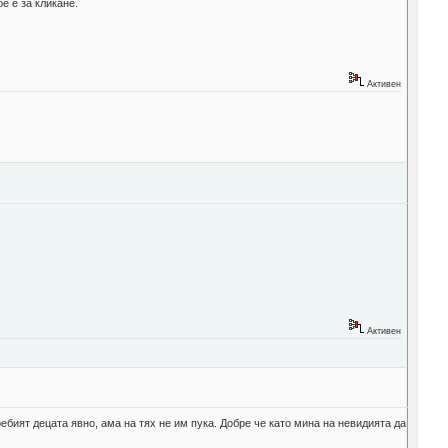
е е за кликане.
Активен
Активен
ребият децата явно, ама на тях не им пука. Добре че като мина на невидията да