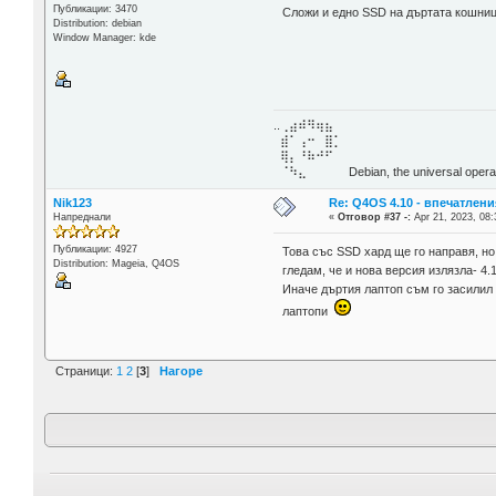
Публикации: 3470
Сложи и едно SSD на дъртата кошни
Distribution: debian
Window Manager: kde
..⢀⣴⠾⠻⢶⣦⠀
⣾⠁⢠⠒⠀⣿⡁
⢿⡄⠘⠷⠚⠋
⠈⠳⣄⠀⠀⠀⠀ Debian, the universal operat
Nik123
Re: Q4OS 4.10 - впечатлени
Напреднали
«
Отговор #37 -:
Apr 21, 2023, 08:
Публикации: 4927
Това със SSD хард ще го направя, но
Distribution: Mageia, Q4OS
гледам, че и нова версия излязла- 4.1
Иначе дъртия лаптоп съм го засилил 
лаптопи
Страници:
1
2
[
3
]
Нагоре