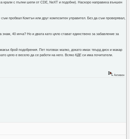
е са крали с пълни шепи от CDE, NeXT и подобни). Наскоро направиха външен
е съм пробвал Комтън или друг композитен управител. Без да съм проверявал,
а знам, 40 инча? Но и двата като цяло стават единствено за забавление за
 макък брой подобрения. Пет ползвах малко, докато имах твърд диск и макар
 като цяло е весело да се работи на него. Всяко КДЕ си има почитатели.
Активен