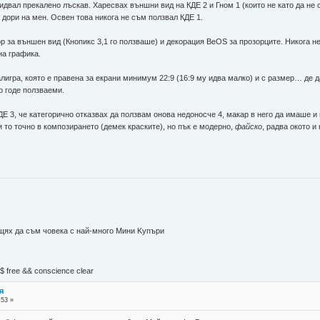
идвал прекалено лъскав. Харесвах външни вид на КДЕ 2 и Гном 1 (които не като да н
е дори на мен. Освен това никога не съм ползвал КДЕ 1.
 за външен вид (Кнопикс 3,1 го ползваше) и декорация BeOS за прозорците. Никога н
на графика.
лигра, която е правена за екрани минимум 22:9 (16:9 му идва малко) и с размер… де д
о годе ползваеми.
 3, че категорично отказвах да ползвам онова недоносче 4, макар в него да имаше и
и то точно в композирането (демек краските), но пък е модерно,
файско
, радва окото и
 щях да съм човека с най-много Mини Kупъри
М$ free && conscience clear
я
:53 »