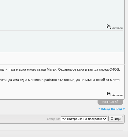
Активен
 влачи, там е една много стара Магея. Отдавна се каня и там да сложа Q4OS,
ности, да има една машина в работно състояние, да не мъкна някой от моите
Активен
ИЗПЕЧАТАЙ
« назад
напред »
Отиди на: