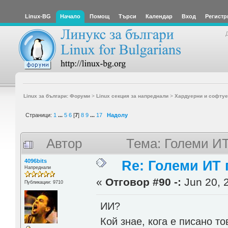
Linux-BG
Начало
Помощ
Търси
Календар
Вход
Регистр
Linux за българи: Форуми
>
Linux секция за напреднали
>
Хардуерни и софтуе
Страници:
1
...
5
6
[
7
]
8
9
...
17
Надолу
Автор
Тема: Големи ИТ
4096bits
Re: Големи ИТ
Напреднали
«
Отговор #90 -:
Jun 20, 
Публикации: 9710
ИИ?
Кой знае, кога е писано то