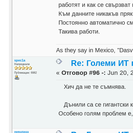
работят и как се свързват
Към данните никакъв пряк 
Постоянно автоматично с
Такива работи.
As they say in Mexico, "Dasvi
spec1a
Re: Големи ИТ
Напреднали
«
Отговор #96 -:
Jun 20, 
Публикации: 6982
Хич да не те съмнява.
Дънили са се гигантски к
Особено голям проблем е,
remotexx