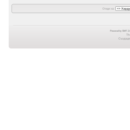
Отиди на:
Powered by SMF 2.0
Th
Създаден