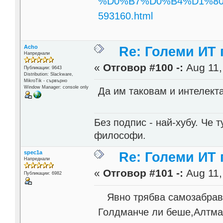
%D0%B7%D0%B4%D1%80
593160.html
Acho
Re: Големи ИТ
Напреднали
«
Отговор #100 -:
Aug 11,
Публикации: 9643
Distribution: Slackware,
MikroTik - сървърно
Window Manager: console only
Да им таковам и интелекта
Без подпис - най-хубу. Че 
философи.
spec1a
Re: Големи ИТ
Напреднали
«
Отговор #101 -:
Aug 11,
Публикации: 6982
Явно трябва самозабрави
Голдманче ли беше,Алтман