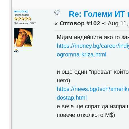
remotexx
Re: Големи ИТ
Напреднали
«
Отговор #102 -:
Aug 11,
Публикации: 5877
Мдам индийците яко го за
https://money.bg/career/indi
ogromna-kriza.html
и още един "провал" койт
него)
https://news.bg/tech/amerika
dostap.html
е вече ще спрат да изпращ
повече отколкото М$)