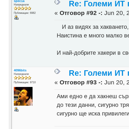
spec1a
Re: Големи ИТ
Напреднали
«
Отговор #92 -:
Jun 20, 2
Публикации: 6982
И аз видях за хакването, 
Наистина е много малко ве
И най-добрите хакери в св
4096bits
Re: Големи ИТ
Напреднали
«
Отговор #93 -:
Jun 20, 
Публикации: 9710
Ами едно е да хакнеш сърв
до тези данни, сигурно тр
сигурно ще иска привилег