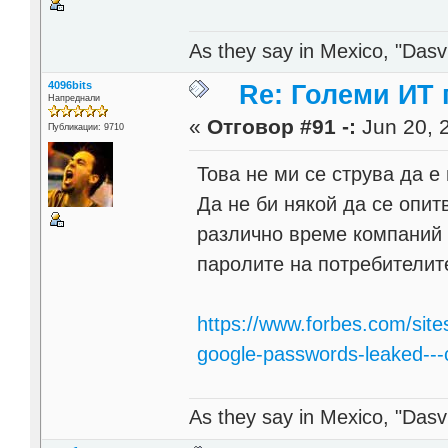
As they say in Mexico, "Dasvi
4096bits
Re: Големи ИТ
Напреднали
«
Отговор #91 -:
Jun 20, 
Публикации: 9710
Това не ми се струва да е
Да не би някой да се опит
различно време компаний 
паролите на потребителит
https://www.forbes.com/site
google-passwords-leaked--
As they say in Mexico, "Dasvi