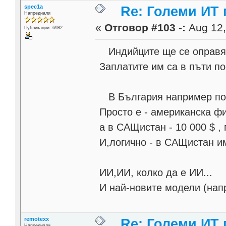
spec1a
Re: Големи ИТ
Напреднали
«
Отговор #103 -:
Aug 12,
Публикации: 6982
Индийците ще се оправят
Заплатите им са в пъти по
В България например поч
Просто е - американска ф
а в САЩистан - 10 000 $ ,
И,логично - в САЩистан и
ИИ,ИИ, колко да е ИИ...
И най-новите модели (напр
remotexx
Re: Големи ИТ
Напреднали