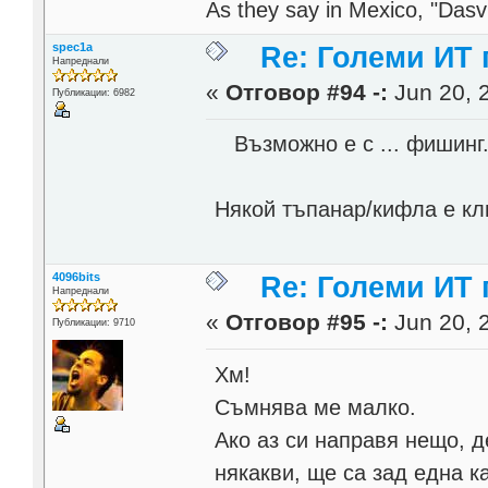
As they say in Mexico, "Dasvi
spec1a
Re: Големи ИТ
Напреднали
«
Отговор #94 -:
Jun 20, 
Публикации: 6982
Възможно е с ... фишинг
Някой тъпанар/кифла е кли
4096bits
Re: Големи ИТ
Напреднали
«
Отговор #95 -:
Jun 20, 
Публикации: 9710
Хм!
Съмнява ме малко.
Ако аз си направя нещо, д
някакви, ще са зад една к