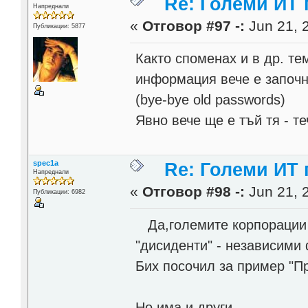
Re: Големи ИТ
Напреднали
«
Отговор #97 -:
Jun 21, 
Публикации: 5877
Както споменах и в др. т
информация вече е започна
(bye-bye old passwords)
Явно вече ще е тъй тя - т
spec1a
Re: Големи ИТ
Напреднали
«
Отговор #98 -:
Jun 21, 
Публикации: 6982
Да,големите корпорации н
"дисиденти" - независими
Бих посочил за пример "Пр
Но,има и други.