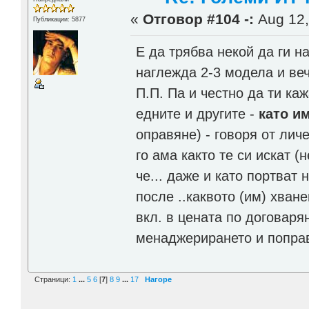
«
Отговор #104 -:
Aug 12,
Публикации: 5877
Е да трябва некой да ги н
наглежда 2-3 модела и ве
П.П. Па и честно да ти к
едните и другите -
като и
оправяне) - говоря от лич
го ама както те си искат (
че... даже и като портват 
после ..каквото (им) хван
вкл. в цената по договарян
менаджерирането и попра
Страници:
1
...
5
6
[
7
]
8
9
...
17
Нагоре