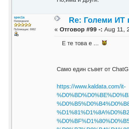
spec1a
Re: Големи ИТ
Напреднали
«
Отговор #99 -:
Aug 11, 
Публикации: 6982
Е те това е ...
Само един съвет от ChatG
https://www.kaldata.com/it-
%D0%BD%D0%BE%D0%B
%D0%B5%D0%B4%D0%B
%D1%81%D1%8A%D0%B2%
%D0%BF%D1%80%D0%B