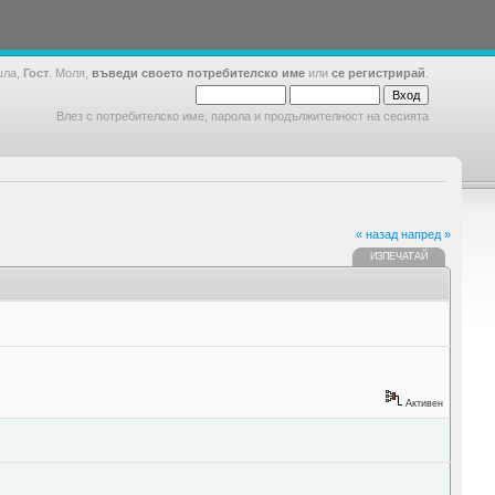
шла,
Гост
. Моля,
въведи своето потребителско име
или
се регистрирай
.
Влез с потребителско име, парола и продължителност на сесията
« назад
напред »
ИЗПЕЧАТАЙ
Активен