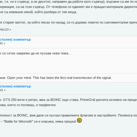
м, т.е. си е сървър, а не десктоп, направен да работи като сървър), вързани са им по 
формация, са на този сървър. От телефона си единият ми е пращал материали директн
че са извикали някой, който разбира от тия неща.
оня стария лаптоп, за който писах по-назад, си го държах повече по сантиментални пр
 Nik123
»
астолен) компютър
45 »
е се сетих навреме да не пускам нова тема...
near. Open your mind. This has been the first real transmission of the signal.
астолен) компютър
:41 »
ро. GTS 250 вече е ретро, ама за BOINC още става. PrimeGrid разчита основно на проц
ова, което го ползваш, е перфектен.
телност за BOINC, виж дали си пуснал правилните флагове в настройките. Понякога п
– "Battle for Wesnoth" си е класика, няма грешка!