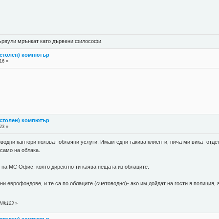
 цървули мрънкат като дървени философи.
астолен) компютър
16 »
астолен) компютър
23 »
водни кантори ползват облачни услуги. Имам едни такива клиенти, пича ми вика- отдет
 само на облака.
 на МС Офис, която директно ти качва нещата из облаците.
зни еврофондове, и те са по облаците (счетоводно)- ако им дойдат на гости я полиция,
 Nik123
»
астолен) компютър