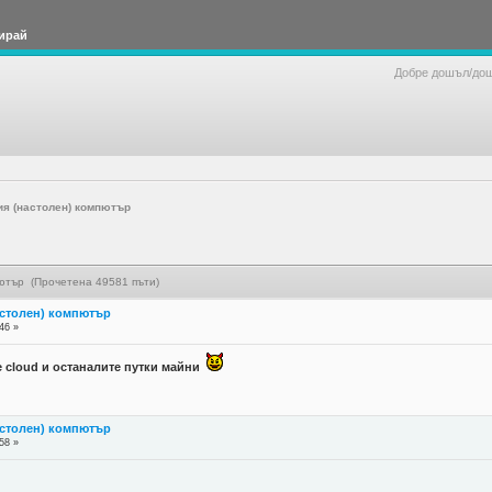
ирай
Добре дошъл/до
ия (настолен) компютър
пютър (Прочетена 49581 пъти)
астолен) компютър
46 »
 cloud и останалите путки майни
астолен) компютър
58 »