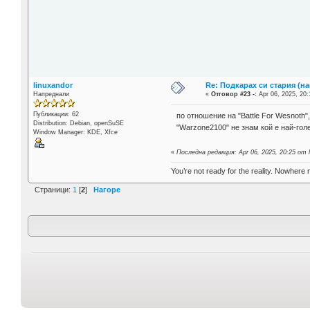
linuxandor
Re: Подкарах си стария (н
Напреднали
«
Отговор #23 -:
Apr 06, 2025, 20:
Публикации: 62
по отношение на "Battle For Wesnoth"
Distribution: Debian, openSuSE
"Warzone2100" не знам кой е най-гол
Window Manager: KDE, Xfce
«
Последна редакция: Apr 06, 2025, 20:25 от 
You’re not ready for the reality. Nowhere 
Страници:
1
[
2
]
Нагоре