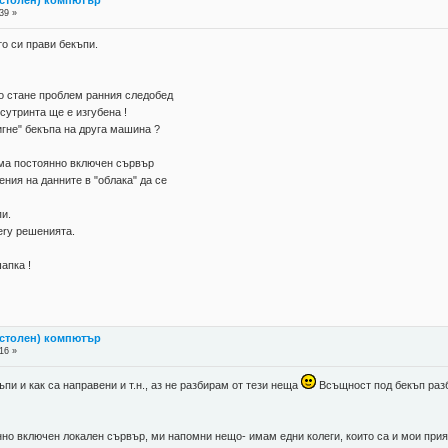
39 »
о си прави бекъпи.
ко стане проблем ранния следобед
сутринта ще е изгубена !
игне" бекъпа на друга машина ?
ма постоянно включен сървър
ения на данните в "облака" да се
пи.
ery решенията.
апка !
астолен) компютър
16 »
пи и как са направени и т.н., аз не разбирам от тези неща
Всъщност под бекъп разб
янно включен локален сървър, ми напомни нещо- имам едни колеги, които са и мои прия