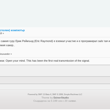
астолен) компютър
18 »
, самия гуру Ерик Реймънд (Eric Raymond) е вземал участие и е програмирал за/в тая и
емия хакер..
linuxandor
»
near. Open your mind. This has been the first real transmission of the signal.
Powered by SMF 2.0 Beta 4
|
SMF © 2006, Simple Machines LLC
Theme by
DzinerStudio
Създадена за 0.199 сек с 20 заявки.