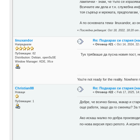
лампички - знам, че тъпо се изразява
Всичките им дела и т.н. служебна ин
тоя сървър и мрежата, предполагам, 
А по основната тема- linuxandor, аз 
«
Последна редакция: Oct 18, 2022, 18:20 от
linuxandor
Re: Подкарах си стария (н
Напреднали
«
Отговор #21 -:
Oct 14, 2024, 22:
Публикации: 62
Тук трябваше да пусна новия пост, н
Distribution: Debian, openSuSE
Window Manager: KDE, Xfce
You’re not ready for the reality. Nowhere 
Christian88
Re: Подкарах си стария (н
Новаци
«
Отговор #22 -:
Feb 17, 2025, 14
Публикации: 1
Добре, че всичко бачка, макар и ста
още работи, защо да го сменяш? За т
Ако искаш малко по-добра производи
по-нова версия през репото. А игрите 