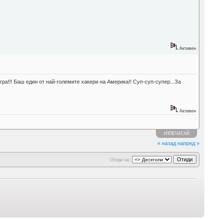
Активен
гра!!! Баш един от най-големите хакери на Америка!! Суп-суп-супер...За
Активен
ИЗПЕЧАТАЙ
« назад
напред »
Отиди на: