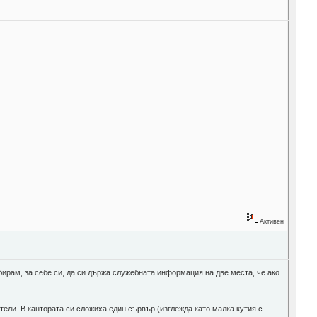
Активен
ирам, за себе си, да си държа служебната информация на две места, че ако
тели. В кантората си сложиха един сървър (изглежда като малка кутия с