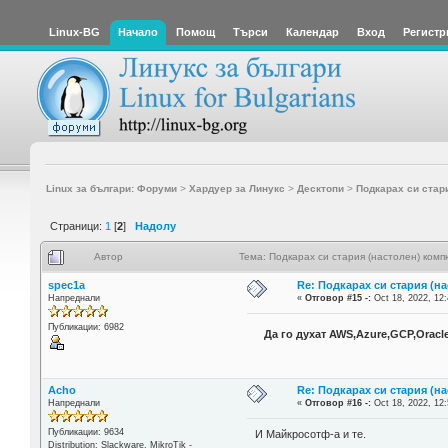
Linux-BG
Начало
Помощ
Търси
Календар
Вход
Регистр
Linux за българи: Форуми
>
Хардуер за Линукс
>
Десктопи
>
Подкарах си стар
Страници:
1
[
2
]
Надолу
Автор
Тема: Подкарах си стария (настолен) ком
spec1a
Re: Подкарах си стария (н
Напреднали
«
Отговор #15 -:
Oct 18, 2022, 12:
Публикации: 6982
Да го духат AWS,Azure,GCP,Oracle
Acho
Re: Подкарах си стария (н
Напреднали
«
Отговор #16 -:
Oct 18, 2022, 12:
Публикации: 9634
И Майкросотф-а и те.
Distribution: Slackware, MikroTik -