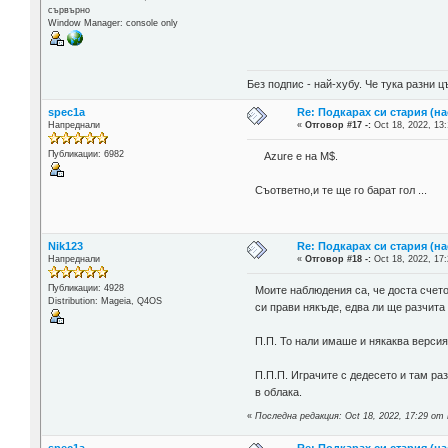
сървърно
Window Manager: console only
Без подпис - най-хубу. Че тука разни
spec1a
Re: Подкарах си стария (н
Напреднали
«
Отговор #17 -:
Oct 18, 2022, 13:
Публикации: 6982
Azure е на М$.
Съответно,и те ще го барат гол ...
Nik123
Re: Подкарах си стария (н
Напреднали
«
Отговор #18 -:
Oct 18, 2022, 17:
Публикации: 4928
Моите наблюдения са, че доста счето
Distribution: Mageia, Q4OS
си прави някъде, едва ли ще разчита
П.П. То нали имаше и някаква версия
П.П.П. Играчите с дедесето и там ра
в облака.
«
Последна редакция: Oct 18, 2022, 17:29 от
spec1a
Re: Подкарах си стария (н