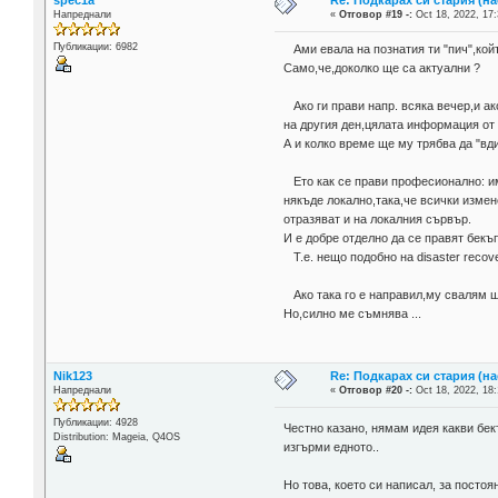
Напреднали
«
Отговор #19 -:
Oct 18, 2022, 17:
Публикации: 6982
Aми евала на познатия ти "пич",койт
Само,че,доколко ще са актуални ?
Ако ги прави напр. всяка вечер,и а
на другия ден,цялата информация от 
А и колко време ще му трябва да "вд
Ето как се прави професионално: и
някъде локално,така,че всички измен
отразяват и на локалния сървър.
И е добре отделно да се правят бекъ
Т.е. нещо подобно на disaster recov
Ако така го е направил,му свалям ш
Но,силно ме съмнява ...
Nik123
Re: Подкарах си стария (н
Напреднали
«
Отговор #20 -:
Oct 18, 2022, 18:
Публикации: 4928
Честно казано, нямам идея какви бекъ
Distribution: Mageia, Q4OS
изгърми едното..
Но това, което си написал, за посто