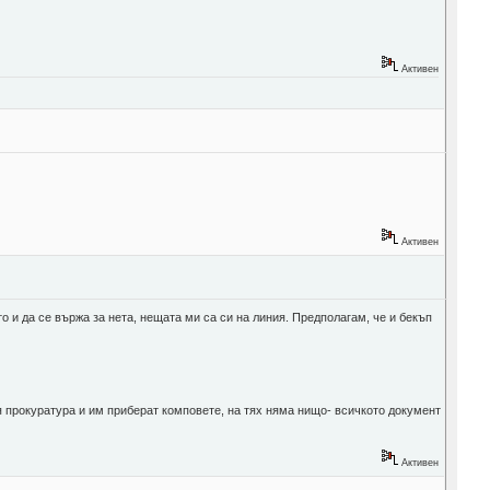
Активен
Активен
о и да се вържа за нета, нещата ми са си на линия. Предполагам, че и бекъп
 я прокуратура и им приберат комповете, на тях няма нищо- всичкото документ
Активен