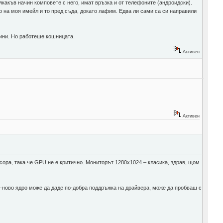
някакъв начин комповете с него, имат връзка и от телефоните (андроидски).
о на моя имейл и то пред съда, докато лафим. Едва ли сами са си направили
ичини. Но работеше кошницата.
Активен
Активен
есора, така че GPU не е критично. Мониторът 1280x1024 – класика, здрав, щом
о-ново ядро може да даде по-добра поддръжка на драйвера, може да пробваш с