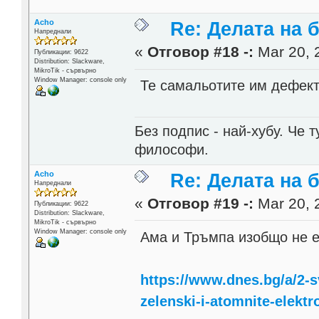
Acho
Re: Делата на 
Напреднали
«
Отговор #18 -:
Mar 20, 
Публикации: 9622
Distribution: Slackware,
MikroTik - сървърно
Window Manager: console only
Те самальотите им дефектир
Без подпис - най-хубу. Че 
философи.
Acho
Re: Делата на 
Напреднали
«
Отговор #19 -:
Mar 20, 
Публикации: 9622
Distribution: Slackware,
MikroTik - сървърно
Window Manager: console only
Ама и Тръмпа изобщо не е
https://www.dnes.bg/a/2-s
zelenski-i-atomnite-elektr