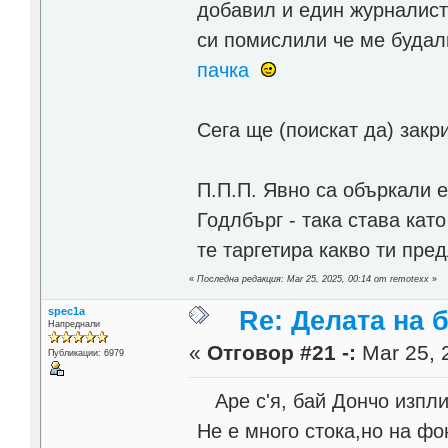
добавил и един журналист 
си помислили че ме будал
пачка
Сега ще (поискат да) зак
П.П.П. Явно са объркали е
Годлбърг - така става кат
те таргетира какво ти пре
«
Последна редакция: Mar 25, 2025, 00:14 от remotexx
»
spec1a
Re: Делата на 
Напреднали
«
Отговор #21 -:
Mar 25, 
Публикации: 6979
Аре с'я, бай Дончо изплис
Не е много стока,но на фо