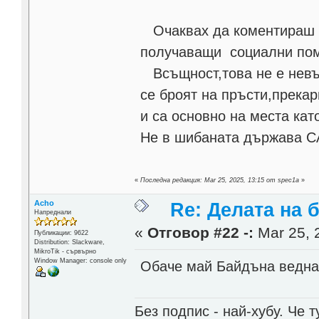
Очаквах да коментираш ка
получаващи социални по
Всъщност,това не е невъз
се броят на пръсти,прекар
и са основно на места кат
Не в шибаната държава С
«
Последна редакция: Mar 25, 2025, 13:15 от spec1a
»
Acho
Re: Делата на 
Напреднали
«
Отговор #22 -:
Mar 25, 
Публикации: 9622
Distribution: Slackware,
MikroTik - сървърно
Window Manager: console only
Обаче май Байдъна веднаг
Без подпис - най-хубу. Че 