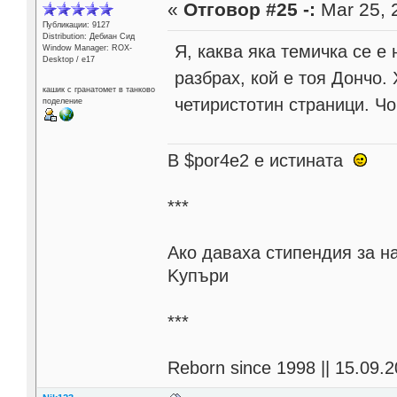
«
Отговор #25 -:
Mar 25, 
Публикации: 9127
Distribution: Дебиан Сид
Я, каква яка темичка се е
Window Manager: ROX-
Desktop / е17
разбрах, кой е тоя Дончо.
кашик с гранатомет в танково
четиристотин страници. Чо
поделение
В $por4e2 e истината
***
Aко даваха стипендия за н
Kупъри
***
Reborn since 1998 || 15.09.2