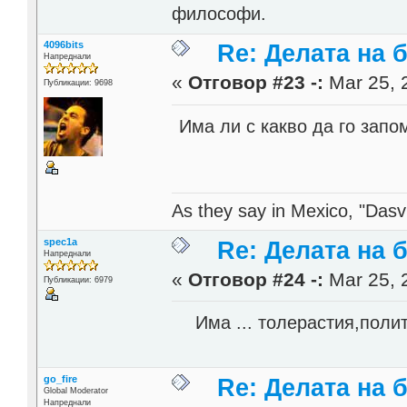
философи.
4096bits
Re: Делата на 
Напреднали
«
Отговор #23 -:
Mar 25, 
Публикации: 9698
Има ли с какво да го запо
As they say in Mexico, "Dasvi
spec1a
Re: Делата на 
Напреднали
«
Отговор #24 -:
Mar 25, 
Публикации: 6979
Има ... толерастия,полит
go_fire
Re: Делата на 
Global Moderator
Напреднали