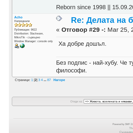
Reborn since 1998 || 15.09.2
Acho
Re: Делата на 
Напреднали
«
Отговор #29 -:
Mar 25, 
Публикации: 9622
Distribution: Slackware,
MikroTik - сървърно
Window Manager: console only
Ха добре дошъл.
Без подпис - най-хубу. Че 
философи.
Страници:
1
[
2
]
3
4
...
87
Нагоре
Отиди на:
Powered by SMF 2.0
Th
Създадена