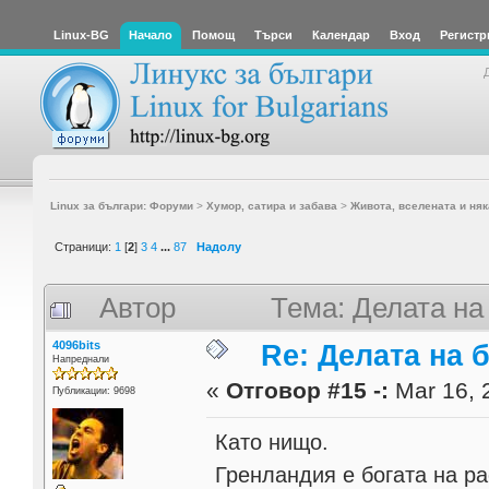
Linux-BG
Начало
Помощ
Търси
Календар
Вход
Регистр
Linux за българи: Форуми
>
Хумор, сатира и забава
>
Живота, вселената и няк
Страници:
1
[
2
]
3
4
...
87
Надолу
Автор
Тема: Делата на
4096bits
Re: Делата на 
Напреднали
«
Отговор #15 -:
Mar 16, 
Публикации: 9698
Като нищо.
Гренландия е богата на ра