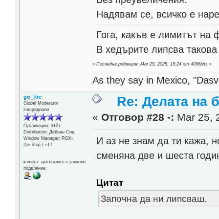
Надявам се, всичко е наре
Гога, какъв е лимитът на 
В хедърите липсва такова
«
Последна редакция: Mar 25, 2025, 15:24 от 4096bits
»
As they say in Mexico, "Dasvi
go_fire
Re: Делата на 
Global Moderator
Напреднали
«
Отговор #28 -:
Mar 25, 
Публикации: 9127
Distribution: Дебиан Сид
И аз не знам да ти кажа, 
Window Manager: ROX-
Desktop / е17
сменяна две и шеста годин
кашик с гранатомет в танково
поделение
Цитат
Започна да ни липсваш.