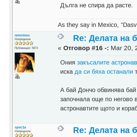
Дълга не спира да расте.
As they say in Mexico, "Dasvi
remotexx
Re: Делата на 
Напреднали
«
Отговор #16 -:
Mar 20, 
Публикации: 5873
Ония
закъсалите астронав
иска
да си бяха останали
т
А бай Дончо обвинява бай
започнала още по негово в
астронавтите щото и кораб
spec1a
Re: Делата на 
Напреднали