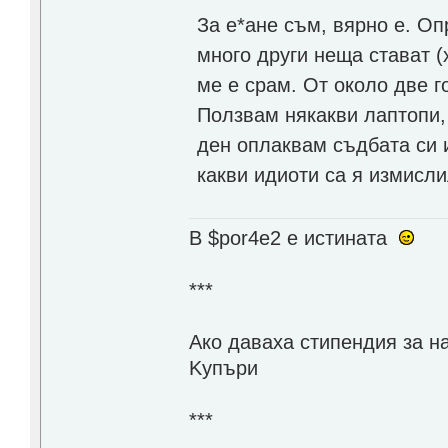
За е*ане съм, вярно е. Оп
много други неща стават (
ме е срам. От около две 
Ползвам някакви лаптопи, 
ден оплаквам съдбата си и
какви идиоти са я измисли
В $por4e2 e истината
***
Aко даваха стипендия за н
Kупъри
***