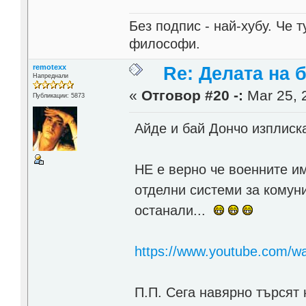
Без подпис - най-хубу. Че 
философи.
remotexx
Re: Делата на 
Напреднали
«
Отговор #20 -:
Mar 25, 
Публикации: 5873
Айде и бай Дончо изплиск
НЕ е верно че военните им
отделни системи за комуни
останали...
https://www.youtube.com
П.П. Сега навярно търсят