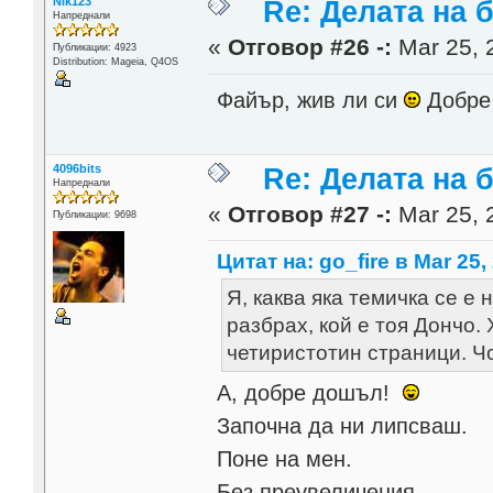
Nik123
Re: Делата на 
Напреднали
«
Отговор #26 -:
Mar 25, 
Публикации: 4923
Distribution: Mageia, Q4OS
Файър, жив ли си
Добре
4096bits
Re: Делата на 
Напреднали
«
Отговор #27 -:
Mar 25, 
Публикации: 9698
Цитат на: go_fire в Mar 25,
Я, каква яка темичка се е
разбрах, кой е тоя Дончо.
четиристотин страници. Чо
А, добре дошъл!
Започна да ни липсваш.
Поне на мен.
Без преувеличения.