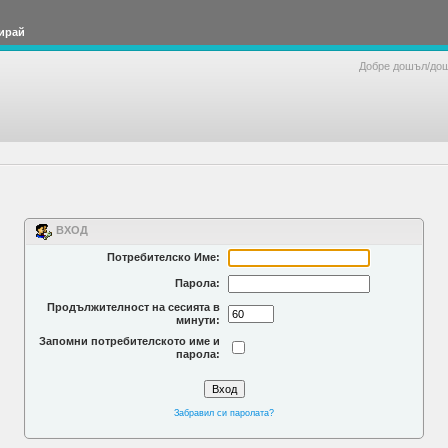
ирай
Добре дошъл/до
ВХОД
Потребителско Име:
Парола:
Продължителност на сесията в
минути:
Запомни потребителското име и
парола:
Забравил си паролата?