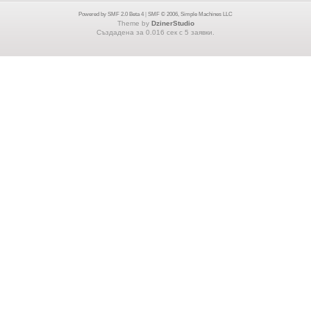
Powered by SMF 2.0 Beta 4
|
SMF © 2006, Simple Machines LLC
Theme by
DzinerStudio
Създадена за 0.016 сек с 5 заявки.