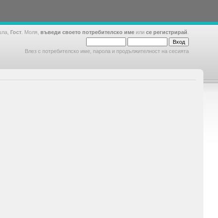
шла,
Гост
. Моля,
въведи своето потребителско име
или
се регистрирай
.
Влез с потребителско име, парола и продължителност на сесията