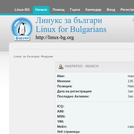
Linux-BG
Начало
Помощ
Търси
Календар
Вход
Регистр
Linux за българи: Форуми
НАКРАТКО - MAXICH
Име:
max
Мнения:
135 
Позиция:
Нап
Дата на регистрация:
Jan 
Последно Активен:
Jan 
ICQ:
AIM:
MSN:
YIM:
Мейл:
скр
Уеб страница: