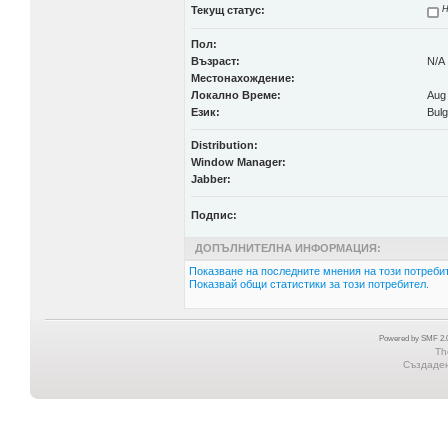
Текущ статус:
Н
Пол:
Възраст:
N/A
Местонахождение:
Локално Време:
Aug 
Език:
Bulg
Distribution:
Window Manager:
Jabber:
Подпис:
ДОПЪЛНИТЕЛНА ИНФОРМАЦИЯ:
Показване на последните мнения на този потребит
Показвай общи статистики за този потребител.
Powered by SMF 2.0
Th
Създадена