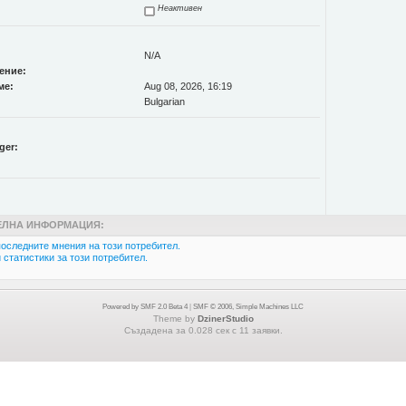
Неактивен
N/A
ение:
ме:
Aug 08, 2026, 16:19
Bulgarian
ger:
ЛНА ИНФОРМАЦИЯ:
оследните мнения на този потребител.
статистики за този потребител.
Powered by SMF 2.0 Beta 4
|
SMF © 2006, Simple Machines LLC
Theme by
DzinerStudio
Създадена за 0.028 сек с 11 заявки.