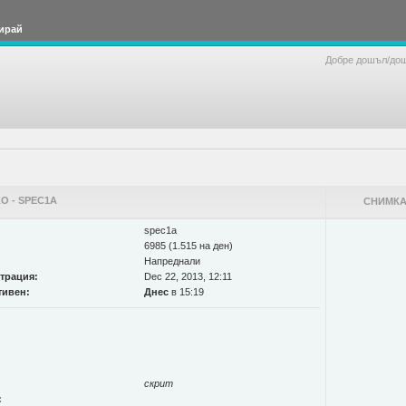
ирай
Добре дошъл/до
О - SPEC1A
СНИМКА
spec1a
6985 (1.515 на ден)
Напреднали
страция:
Dec 22, 2013, 12:11
тивен:
Днес
в 15:19
скрит
: