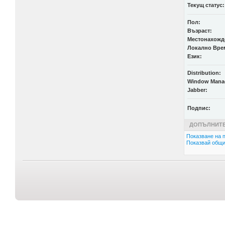
Текущ статус:
Пол:
Възраст:
Местонахожд
Локално Вре
Език:
Distribution:
Window Mana
Jabber:
Подпис:
ДОПЪЛНИТЕ
Показване на п
Показвай общи 