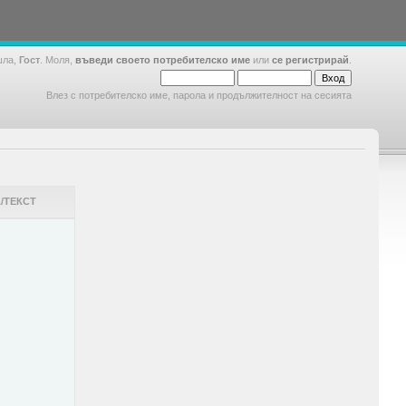
шла,
Гост
. Моля,
въведи своето потребителско име
или
се регистрирай
.
Влез с потребителско име, парола и продължителност на сесията
/ТЕКСТ