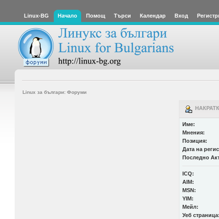
Linux-BG
Начало
Помощ
Търси
Календар
Вход
Регистр
Linux за българи: Форуми
НАКРАТК
Име:
Мнения:
Позиция:
Дата на реги
Последно Ак
ICQ:
AIM:
MSN:
YIM:
Мейл:
Уеб страница