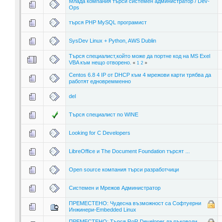
Млада компания търси системен администратор / Dev-
Ops
търся PHP MySQL програмист
SysDev Linux + Python, AWS Dublin
Търся специалист,който може да портне код на MS Exel
VBA към нещо отворено.
«
1
2
»
Centos 6.8 4 IP от DHCP към 4 мрежови карти трябва да
работят едновремменно
del
Търся специалист по WINE
Looking for C Developers
LibreOffice и The Document Foundation търсят ...
Open source компания търси разработчици
Системен и Мрежов Администратор
ПРЕМЕСТЕНО: Чудесна възможност са Софтуерни
Инжинери-Embedded Linux
ПРЕМЕСТЕНО: Търся RoR Developer да ръководи