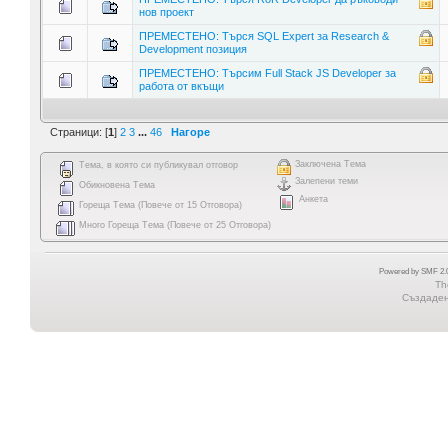
нов проект
ПРЕМЕСТЕНО: Търся SQL Expert за Research &
Development позиция
ПРЕМЕСТЕНО: Търсим Full Stack JS Developer за
работа от вкъщи
Страници: [
1
]
2
3
...
46
Нагоре
Заключена Тема
Тема, в която си публикувал отговор
Залепени теми
Обикновена Тема
Анкета
Гореща Тема (Повече от 15 Отговора)
Много Гореща Тема (Повече от 25 Отговора)
Powered by SMF 2.0
Th
Създадена