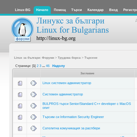
Linux-BG
Начало
Помощ
Търси
Календар
Вход
Регистр
Linux за българи: Форуми
>
Трудова борса
>
Търсене
Страници: [
1
]
2
3
...
46
Надолу
Заглавие
Linux системен администратор
Системен администратор
BULPROS търси Senior/Standard C++ developer c MacOS
опит
Търсим си Information Security Engineer
Сателитна комуникация за распбери