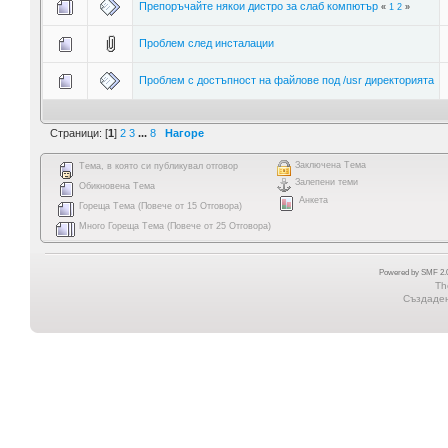
Препоръчайте някои дистро за слаб компютър
«
1
2
»
Проблем след инсталации
Проблем с достъпност на файлове под /usr директорията
Страници: [
1
]
2
3
...
8
Нагоре
Заключена Тема
Тема, в която си публикувал отговор
Залепени теми
Обикновена Тема
Анкета
Гореща Тема (Повече от 15 Отговора)
Много Гореща Тема (Повече от 25 Отговора)
Powered by SMF 2.0
Th
Създадена