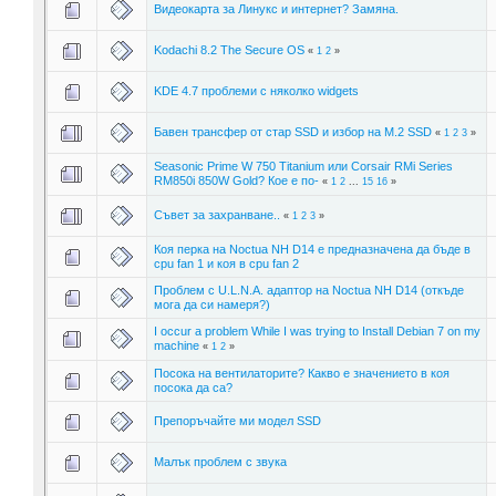
Видеокарта за Линукс и интернет? Замяна.
Kodachi 8.2 The Secure OS
«
1
2
»
KDE 4.7 проблеми с няколко widgets
Бавен трансфер от стар SSD и избор на М.2 SSD
«
1
2
3
»
Seasonic Prime W 750 Titanium или Corsair RMi Series
RM850i 850W Gold? Кое е по-
«
1
2
...
15
16
»
Съвет за захранване..
«
1
2
3
»
Коя перка на Noctua NH D14 e предназначена да бъде в
cpu fan 1 и коя в cpu fan 2
Проблем с U.L.N.A. адаптор на Noctua NH D14 (откъде
мога да си намеря?)
I occur a problem While I was trying to Install Debian 7 on my
machine
«
1
2
»
Посока на вентилаторите? Какво е значението в коя
посока да са?
Препоръчайте ми модел SSD
Малък проблем с звука