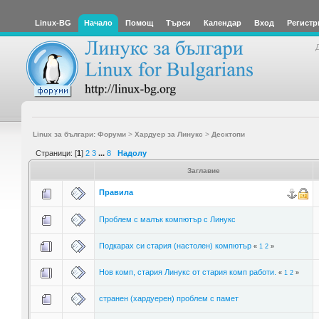
Linux-BG
Начало
Помощ
Търси
Календар
Вход
Регистр
Linux за българи: Форуми
>
Хардуер за Линукс
>
Десктопи
Страници: [
1
]
2
3
...
8
Надолу
Заглавие
Правила
Проблем с малък компютър с Линукс
Подкарах си стария (настолен) компютър
«
1
2
»
Нов комп, стария Линукс от стария комп работи.
«
1
2
»
странен (хардуерен) проблем с памет