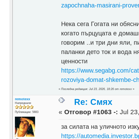
zapochnaha-masirani-prover
Нека сега Гогата ни обясн
когато пърцуцата е домаш
говорим ..и три дни яли, п
паланки дето ток и вода н
ценности
https://www.segabg.com/cat
rozoviya-domat-shkembe-cho
«
Последна редакция: Jul 23, 2026, 18:26 от remotexx
»
remotexx
Re: Смях
Напреднали
«
Отговор #1063 -:
Jul 23
Публикации: 5883
за силата на уличното изк
https://automedia.investor.