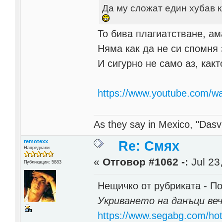
Да му сложат един хубав к
То бива плагиатстване, ам
Няма как да не си спомня 
И сигурно не само аз, какт
https://www.youtube.com/
As they say in Mexico, "Dasvi
remotexx
Re: Смях
Напреднали
«
Отговор #1062 -:
Jul 23
Публикации: 5883
Нещичко от рубриката - По 
Укриването на данъци веч
https://www.segabg.com/hot/