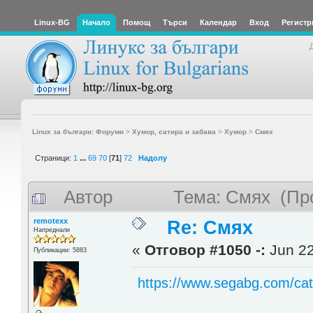
Linux-BG
Начало
Помощ
Търси
Календар
Вход
Регистр
Linux за българи: Форуми
>
Хумор, сатира и забава
>
Хумор
>
Смях
Страници:
1
...
69
70
[
71
]
72
Надолу
Автор
Тема: Смях (Про
remotexx
Re: Смях
Напреднали
«
Отговор #1050 -:
Jun 22
Публикации: 5883
https://www.segabg.com/cat