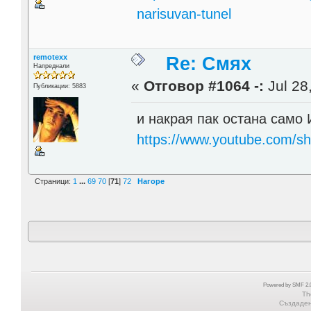
narisuvan-tunel
remotexx
Re: Смях
Напреднали
«
Отговор #1064 -:
Jul 28
Публикации: 5883
и накрая пак остана само 
https://www.youtube.com/s
Страници:
1
...
69
70
[
71
]
72
Нагоре
Powered by SMF 2.0
Th
Създадена