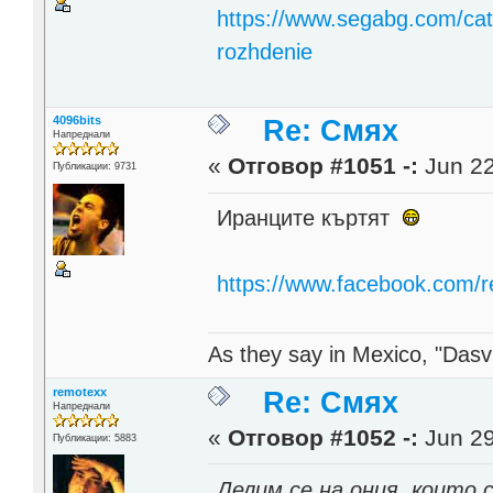
https://www.segabg.com/cat
rozhdenie
4096bits
Re: Смях
Напреднали
«
Отговор #1051 -:
Jun 22
Публикации: 9731
Иранците къртят
https://www.facebook.com/
As they say in Mexico, "Dasvi
remotexx
Re: Смях
Напреднали
«
Отговор #1052 -:
Jun 29
Публикации: 5883
Делим се на ония, които 