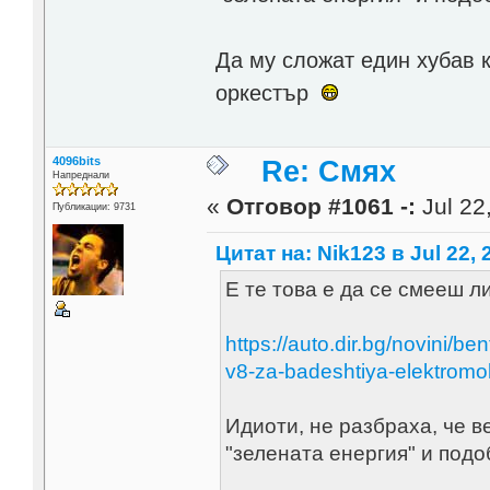
Да му сложат един хубав к
оркестър
4096bits
Re: Смях
Напреднали
«
Отговор #1061 -:
Jul 22
Публикации: 9731
Цитат на: Nik123 в Jul 22, 
Е те това е да се смееш л
https://auto.dir.bg/novini/
v8-za-badeshtiya-elektromob
Идиоти, не разбраха, че в
"зелената енергия" и под