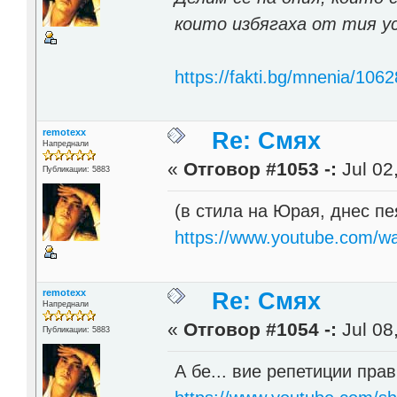
които избягаха от тия ус
https://fakti.bg/mnenia/106
remotexx
Re: Смях
Напреднали
«
Отговор #1053 -:
Jul 02
Публикации: 5883
(в стила на Юрая, днес пе
https://www.youtube.com
remotexx
Re: Смях
Напреднали
«
Отговор #1054 -:
Jul 08
Публикации: 5883
А бе... вие репетиции пра