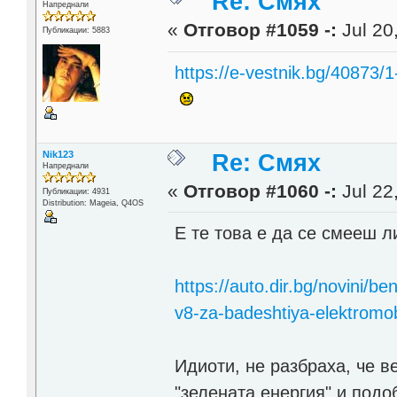
Re: Смях
Напреднали
«
Отговор #1059 -:
Jul 20
Публикации: 5883
https://e-vestnik.bg/40873/1
Nik123
Re: Смях
Напреднали
«
Отговор #1060 -:
Jul 22
Публикации: 4931
Distribution: Mageia, Q4OS
Е те това е да се смееш л
https://auto.dir.bg/novini/
v8-za-badeshtiya-elektromob
Идиоти, не разбраха, че в
"зелената енергия" и под