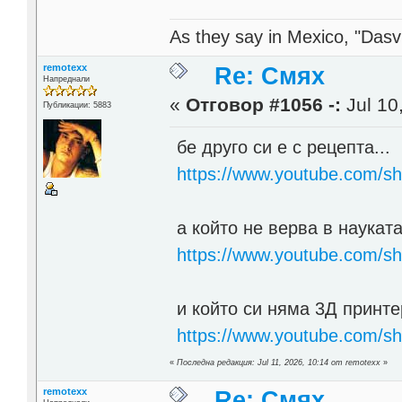
As they say in Mexico, "Dasvi
remotexx
Re: Смях
Напреднали
«
Отговор #1056 -:
Jul 10
Публикации: 5883
бе друго си е с рецепта...
https://www.youtube.com/sh
а който не верва в наукат
https://www.youtube.com/s
и който си няма 3Д прин
https://www.youtube.com/
«
Последна редакция: Jul 11, 2026, 10:14 от remotexx
»
remotexx
Re: Смях