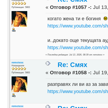
Напреднали
«
Отговор #1057 -:
Jul 13
Публикации: 5883
когато жена ти е богиня
https://www.youtube.com/
и..докато още текущата а
https://www.youtube.com/sh
«
Последна редакция: Jul 13, 2026, 08:39 от remotexx
»
remotexx
Re: Смях
Напреднали
«
Отговор #1058 -:
Jul 19
Публикации: 5883
разправях ли ви аз за зав
https://www.youtube.com/sh
remotexx