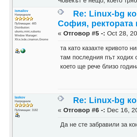
Човекът е нещо, което тря
ismailov
Re: Linux-bg к
Напреднали
София, ректората 
Публикации: 465
Distribution:
«
Отговор #5 -:
Oct 28, 20
ubuntu,mint,xubuntu
Window Manager:
Xfce,lxde,cinamon,Gnome
та като казахте кривото ни
там последния път ходих 
което ще рече близо годин
laskov
Re: Linux-bg 
Напреднали
«
Отговор #6 -:
Dec 16, 20
Публикации: 3182
Да не сте забравили за к