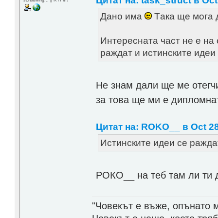
Цитат на: task_struct в Oct
Дано има
Tака ще мога 
Интересната част не е на 
раждат и истинските иде
Не знам дали ще ме отегч
за това ще ми е дипломна
Цитат на: ROKO__ в Oct 28
Истинските идеи се раждат
РОКО__ на теб там ли ти 
"Човекът е въже, опънато 