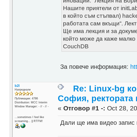
иновации.“ Лекция на Бор
Нашите приятели от initLa
в който съм стъпвал) hacke
работата сам вкъщи“. Лек
Ще има лекция и за докум
който може да каже малко 
CouchDB
За повече информация:
ht
b2l
Re: Linux-bg к
Напреднали
София, ректората 
Публикации: 4786
Distribution: MCC Interim
«
Отговор #1 -:
Oct 28, 20
Window Manager: - // - // -
...sometimes I feel like
Дали ще има видео запис
screaming... || RTFM!