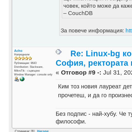
човек, който може да каж
– CouchDB
За повече информация:
ht
Acho
Re: Linux-bg к
Напреднали
София, ректората 
Публикации: 9643
Distribution: Slackware,
«
Отговор #9 -:
Jul 31, 20
MikroTik - сървърно
Window Manager: console only
Ким тоз новия лауреат дет
прочетеш, и да го произне
Без подпис - най-хубу. Че 
философи.
Страници: [
1
]
Нагоре