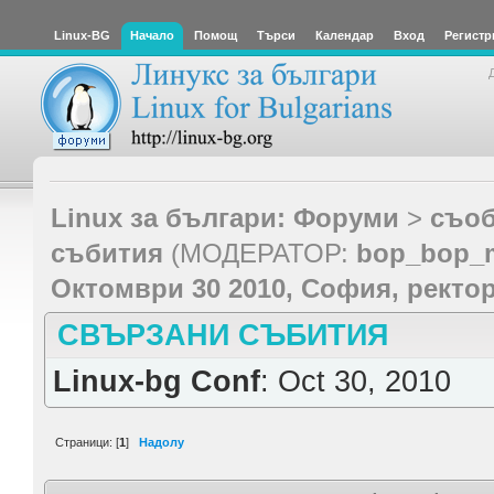
Linux-BG
Начало
Помощ
Търси
Календар
Вход
Регистр
Linux за българи: Форуми
>
съоб
събития
(МОДЕРАТОР:
bop_bop_
Октомври 30 2010, София, ректор
СВЪРЗАНИ СЪБИТИЯ
Linux-bg Conf
: Oct 30, 2010
Страници: [
1
]
Надолу