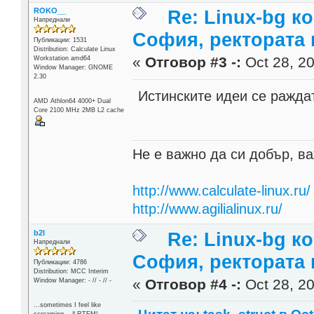
ROKO__
Re: Linux-bg к
Напреднали
София, ректората 
Публикации: 1531
Distribution: Calculate Linux
«
Отговор #3 -:
Oct 28, 20
Workstation amd64
Window Manager: GNOME
2.30
Истинските идеи се раждат
AMD Athlon64 4000+ Dual
Core 2100 MHz 2MB L2 cache
Не е важно да си добър, ва
http://www.calculate-linux.ru/
http://www.agilialinux.ru/
b2l
Re: Linux-bg к
Напреднали
София, ректората 
Публикации: 4786
Distribution: MCC Interim
«
Отговор #4 -:
Oct 28, 20
Window Manager: - // - // -
...sometimes I feel like
screaming... || RTFM!