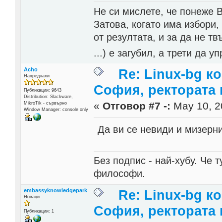
Не си мислете, че понеже 
Затова, когато има избори,
от резултата, и за да не тв
...) е загубил, а трети да
Acho
Re: Linux-bg к
Напреднали
София, ректората 
Публикации: 9643
Distribution: Slackware,
«
Отговор #7 -:
May 10, 2
MikroTik - сървърно
Window Manager: console only
Да ви се невиди и мизерн
Без подпис - най-хубу. Че 
философи.
embassyknowledgepark
Re: Linux-bg к
Новаци
София, ректората 
Публикации: 1