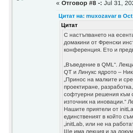
«
Отговор #8 -:
Jul 31, 20
Цитат на: muxozavar в Oct 
Цитат
С настъпването на есент
домакини от Френски инс
конференция. Ето и пред
„Въведение в QML“. Лекц
QT и Линукс ядрото – Ни
„Принос на малките и ср
проектиране, разработка
софтуерни решения към с
източник на иновации.“ 
Нашите приятели от initL
единственият в който съ
„initLab, или не на работ
Ще има лекция и за доку