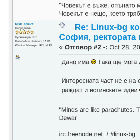
"Човекът е въже, опънато 
Човекът е нещо, което тря
task_struct
Re: Linux-bg к
Напреднали
София, ректората 
Публикации: 576
Distribution: Kubuntu 14.04
«
Отговор #2 -:
Oct 28, 20
Window Manager: KDE 4.13
Дано има
Tака ще мога 
Интересната част не е на 
раждат и истинските идеи
"Minds are like parachutes. 
Dewar
irc.freenode.net / #linux-bg