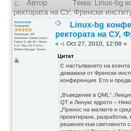
Автор
Тема: Linux-bg 
ректората на СУ, Френски инстит
muxozavar
Linux-bg конфе
Напреднали
ректората на СУ, 
Публикации: 497
Distribution: Debian Lenny /
«
-:
Oct 27, 2010, 12:08 »
Fedora 11 x86_64 / Ubuntu
9.10 / Mac OS X 10.6.n
Window Manager: Gnome
Цитат
С настъпването на есента
домакини от Френски инст
конференция. Ето и предв
„Въведение в QML“. Лекци
QT и Линукс ядрото – Ник
„Принос на малките и сре
проектиране, разработка,
решения към световното с