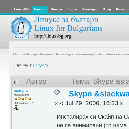
Linux-BG
Начало
Помощ
Търси
Календар
Вход
Регистр
Linux за българи: Форуми
>
Linux секция за начинаещи
>
Настройка на програ
Страници: [
1
]
Надолу
Автор
Тема: Skype &sl
HarleyBG
Skype &slackwa
Напреднали
«
-:
Jul 29, 2006, 16:23 »
Публикации: 375
Инсталирах си Скайп на С
не са анимирани (то няма 