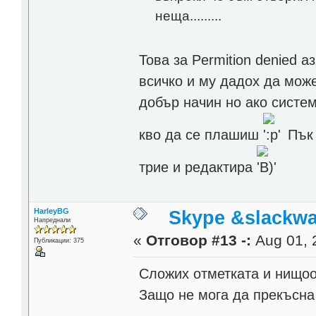
неща.........
Това за Permition denied а
всичко и му дадох да може
добър начин но ако систем
кво да се плашиш
Пък 
трие и редактира
HarleyBG
Skype &slackwa
Напреднали
«
Отговор #13 -:
Aug 01, 
Публикации: 375
Сложих отметката и нищо
Защо не мога да прекъсна 