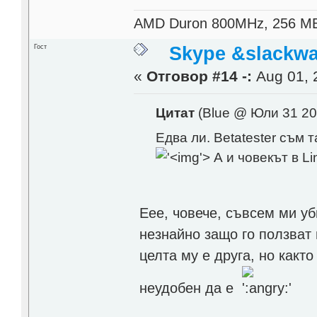
AMD Duron 800MHz, 256 M
Гост
Skype &slackwa
«
Отговор #14 -:
Aug 01, 
Цитат
(Blue @ Юли 31 20
Eдва ли. Betatester съм 
'>
А и човекът в L
Еее, човече, съвсем ми у
незнайно защо го ползват 
целта му е друга, но както
неудобен да е