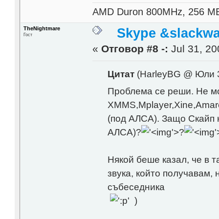
AMD Duron 800MHz, 256 M
TheNightmare
Skype &slackwa
Гост
«
Отговор #8 -:
Jul 31, 20
Цитат
(HarleyBG @ Юли 3
Проблема се реши. Не м
XMMS,Mplayer,Xine,Amaro
(под АЛСА). Защо Скайп н
АЛСА)?
'>
?
'
Някой беше казал, че в т
звука, който получавам, 
събеседника
)