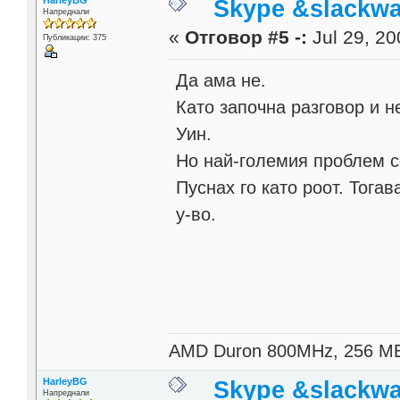
HarleyBG
Skype &slackwa
Напреднали
«
Отговор #5 -:
Jul 29, 20
Публикации: 375
Да ама не.
Като започна разговор и н
Уин.
Но най-големия проблем се
Пуснах го като роот. Тога
у-во.
AMD Duron 800MHz, 256 M
HarleyBG
Skype &slackwa
Напреднали