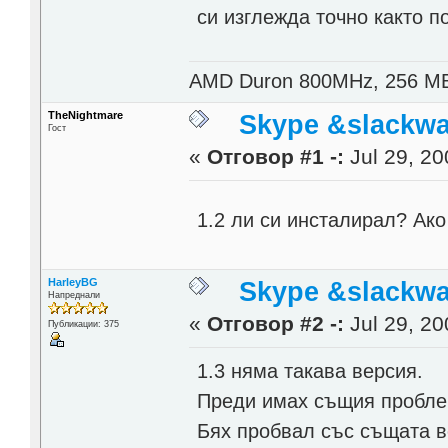
си изглежда точно както п
AMD Duron 800MHz, 256 M
TheNightmare
Skype &slackwa
Гост
«
Отговор #1 -:
Jul 29, 20
1.2 ли си инсталирал? Ак
HarleyBG
Skype &slackwa
Напреднали
«
Отговор #2 -:
Jul 29, 20
Публикации: 375
1.3 няма такава версия.
Преди имах същия проблем
Бях пробвал със същата в