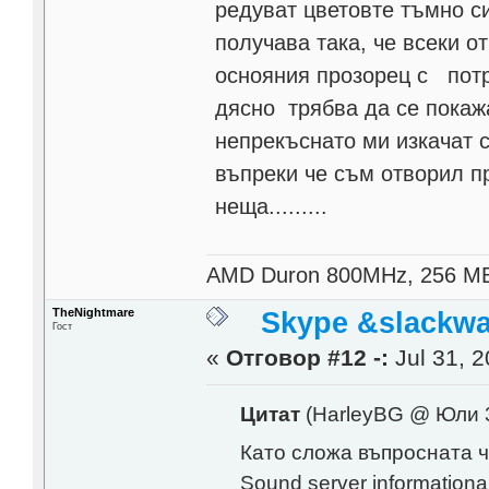
редуват цветовте тъмно си
получава така, че всеки о
оснояния прозорец с потр
дясно трябва да се покажа
непрекъснато ми изкачат 
въпреки че съм отворил пр
неща.........
AMD Duron 800MHz, 256 M
TheNightmare
Skype &slackwa
Гост
«
Отговор #12 -:
Jul 31, 2
Цитат
(HarleyBG @ Юли 3
Като сложа въпросната ч
Sound server information