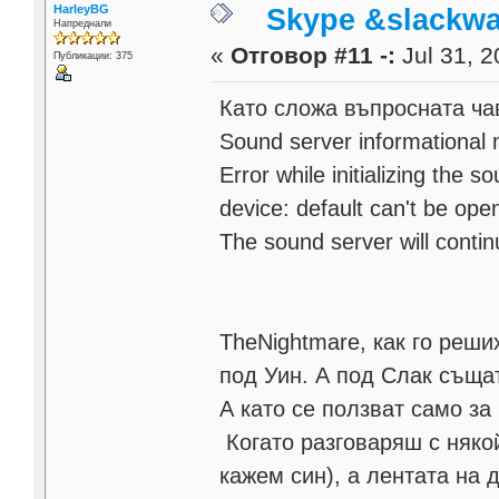
HarleyBG
Skype &slackwa
Напреднали
«
Отговор #11 -:
Jul 31, 2
Публикации: 375
Като сложа въпросната ча
Sound server informational
Error while initializing the s
device: default can't be ope
The sound server will contin
TheNightmare, как го реш
под Уин. А под Слак същат
А като се ползват само за 
Когато разговаряш с някой
кажем син), а лентата на д