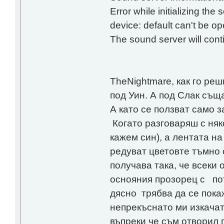
Error while initializing the 
device: default can't be o
The sound server will conti
TheNightmare, как го ре
под Уин. А под Слак съща
А като се ползват само з
Когато разговаряш с няко
кажем син), а лентата на 
редуват цветовте тъмно 
получава така, че всеки 
оснояния прозорец с пот
дясно трябва да се покаж
непрекъснато ми изкачат
въпреки че съм отворил 