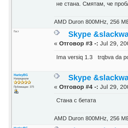
не стана. Смятам, че проб
AMD Duron 800MHz, 256 M
Гост
Skype &slackwa
«
Отговор #3 -:
Jul 29, 20
Ima versiq 1.3 trqbva da p
HarleyBG
Skype &slackwa
Напреднали
«
Отговор #4 -:
Jul 29, 20
Публикации: 375
Стана с бетата
AMD Duron 800MHz, 256 M