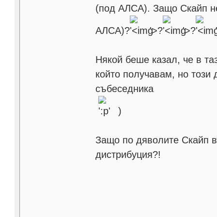
(под АЛСА). Защо Скайп не
АЛСА)?
'>
?
'>
?
Някой беше казал, че в таз
който получавам, но този 
събеседника
)
Защо по дяволите Скайп в
дистрибуция?!