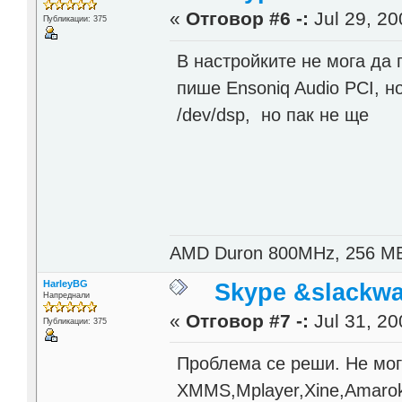
«
Отговор #6 -:
Jul 29, 20
Публикации: 375
В настройките не мога да 
пише Ensoniq Audio PCI, н
/dev/dsp, но пак не ще
AMD Duron 800MHz, 256 M
HarleyBG
Skype &slackwa
Напреднали
«
Отговор #7 -:
Jul 31, 20
Публикации: 375
Проблема се реши. Не мог
XMMS,Mplayer,Xine,Amarok