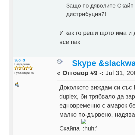
Защо по дяволите Скайп 
дистрибуция?!
И как го реши щото има и 
все пак
Sp0nG
Skype &slackwa
Напреднали
«
Отговор #9 -:
Jul 31, 20
Публикации: 57
Доколкото виждам си със К
duplex, би трябвало да за
едновременно с амарок бе
малко по-дървено, надява
Скайпа