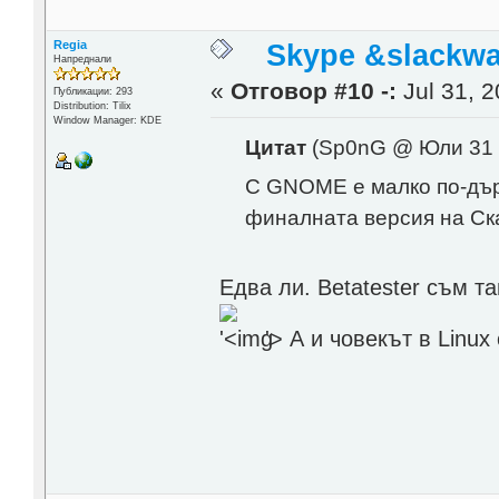
Regia
Skype &slackwa
Напреднали
«
Отговор #10 -:
Jul 31, 2
Публикации: 293
Distribution: Tilix
Window Manager: KDE
Цитат
(Sp0nG @ Юли 31 
С GNOME е малко по-дърв
финалната версия на С
Eдва ли. Betatester съм т
'>
А и човекът в Linu