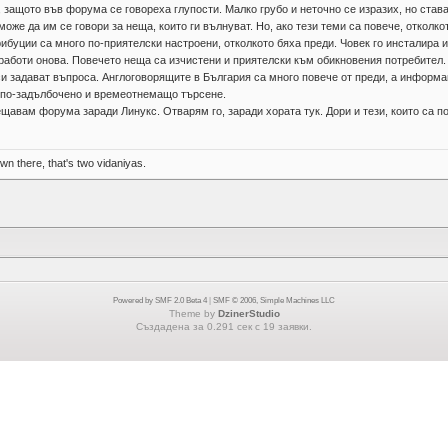
, защото във форума се говореха глупости. Малко грубо и неточно се изразих, но става
оже да им се говори за неща, които ги вълнуват. Но, ако тези теми са повече, отколко
буции са много по-приятелски настроени, отколкото бяха преди. Човек го инсталира и
к работи онова. Повечето неща са изчистени и приятелски към обикновения потребите
си задават въпроса. Англоговорящите в България са много повече от преди, а информа
и по-задълбочено и времеотнемащо търсене.
ещавам форума заради Линукс. Отварям го, заради хората тук. Дори и тези, които са п
n there, that's two vidaniyas.
Powered by SMF 2.0 Beta 4
|
SMF © 2006, Simple Machines LLC
Theme by
DzinerStudio
Създадена за 0.291 сек с 19 заявки.