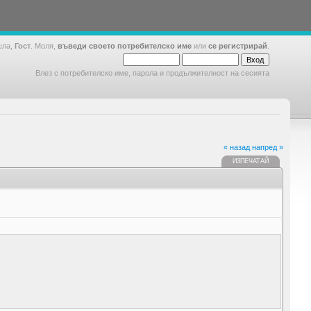
шла,
Гост
. Моля,
въведи своето потребителско име
или
се регистрирай
.
Влез с потребителско име, парола и продължителност на сесията
« назад
напред »
ИЗПЕЧАТАЙ