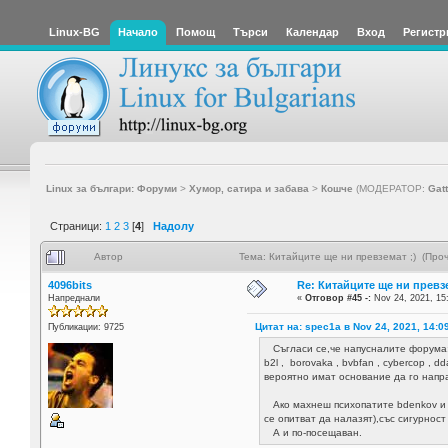
Linux-BG
Начало
Помощ
Търси
Календар
Вход
Регистр
Linux за българи: Форуми
>
Хумор, сатира и забава
>
Кошче
(МОДЕРАТОР:
Gat
Страници:
1
2
3
[
4
]
Надолу
Автор
Тема: Китайците ще ни превземат ;) (Про
4096bits
Re: Китайците ще ни превзе
Напреднали
«
Отговор #45 -:
Nov 24, 2021, 15
Цитат на: spec1a в Nov 24, 2021, 14:0
Публикации: 9725
Съгласи се,че напусналите форума
b2l , borovaka , bvbfan , cybercop , dd
вероятно имат основание да го напра
Ако махнеш психопатите bdenkov и р
се опитват да налазят),със сигурнос
А и по-посещаван.