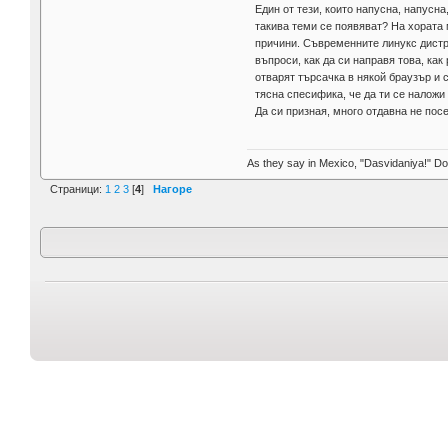
Един от тези, които напусна, напусна
такива теми се появяват? На хората м
причини. Съвременните линукс дистри
въпроси, как да си направя това, ка
отварят търсачка в някой браузър и 
тясна спесифика, че да ти се налож
Да си призная, много отдавна не пос
As they say in Mexico, "Dasvidaniya!" Dow
Страници:
1
2
3
[
4
]
Нагоре