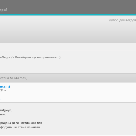
ирай
Добре дошъл/до
taNegra
) >
Китайците ще ни превземат ;)
четена 51133 пъти)
мат ;)
:34 »
9
:
antgwyn, ...
вят.
адо84 (и ги чистиш.ако пак
т форума ще стане по-читав.