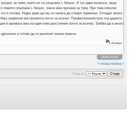
 въпрос за теми, които не са свързани с Линукс. И тук идва въпроса, защо
то темите свързани с Линукс, значи има причина за това. При това няколко
 си го ползва. Рядко дори ще му се налага да отваря терминал. Отпадат много
л. Има графични инструменти почти за всичко. Професионалистите пък директо
ция в мрежата има на един клик разстояние почти за всичко. Трябва да е много
о-дръпнати и готови да се разпенят малко повече.
Активен
ИЗПЕЧАТАЙ
« назад
напред »
Отиди на: