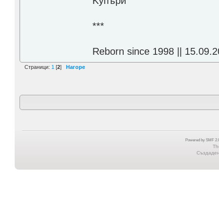
Kупъри
***
Reborn since 1998 || 15.09.2
Страници:
1
[
2
]
Нагоре
Powered by SMF 2.0
Th
Създадена