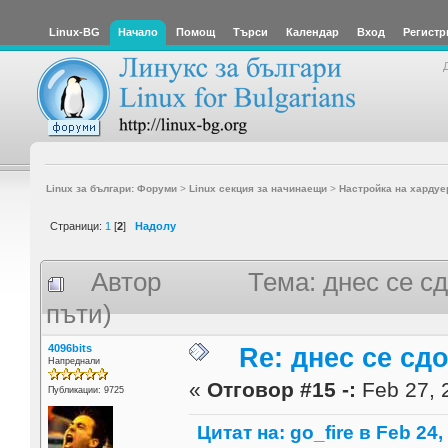
Linux-BG
Начало
Помощ
Търси
Календар
Вход
Регистр
Linux за българи: Форуми
>
Linux секция за начинаещи
>
Настройка на хардуе
Страници:
1
[
2
]
Надолу
Автор
Тема: днес се с
пъти)
4096bits
Re: днес се сд
Напреднали
«
Отговор #15 -:
Feb 27, 
Публикации: 9725
Цитат на: go_fire в Feb 24,