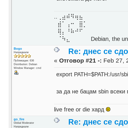
..⢀⣴⠾⠻⢶⣦⠀
⣾⠁⢠⠒⠀⣿⡁
⢿⡄⠘⠷⠚⠋
⠈⠳⣄⠀⠀⠀⠀ Debian, the unive
Bogo
Re: днес се сд
Напреднали
«
Отговор #21 -:
Feb 27, 
Публикации: 636
Distribution: Debian
Window Manager: cmd
export PATH=$PATH:/usr/sb
за да не бацам sbin всеки
live free or die хард
go_fire
Re: днес се сд
Global Moderator
Напреднали