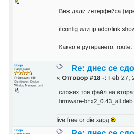
Виж дали интерфейса (мре
ifconfig или ip addr/link sho
Какво е рутирането: route.
Bogo
Re: днес се сд
Напреднали
«
Отговор #18 -:
Feb 27, 
Публикации: 636
Distribution: Debian
Window Manager: cmd
сложих тоя файл на втора
firmware-bnx2_0.43_all.deb
live free or die хард
Bogo
Re: днес се сд