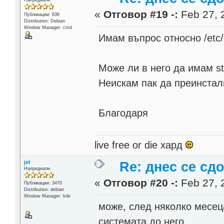
Напреднали
«
Отговор #19 -:
Feb 27, 
Публикации: 636
Distribution: Debian
Window Manager: cmd
Имам въпрос относно /etc/a
Може ли в него да имам st
Неискам пак да преинста
Благодаря
live free or die хард
jet
Re: днес се сд
Напреднали
«
Отговор #20 -:
Feb 27, 
Публикации: 3470
Distribution: debian
Window Manager: kde
може, след няколко месец
системата до него.