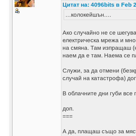
Цитат на: 4096bits в Feb 2
…колокейшън.…
Ако случайно не се шегува
електрическа мрежа и мно
на смяна. Там изпращаш (
наем да е там. Наема се п
Служи, за да отмени (безк
случай на катастрофа) до
В облачните дни губи все
доп.
===
А да, плащаш също за мяст