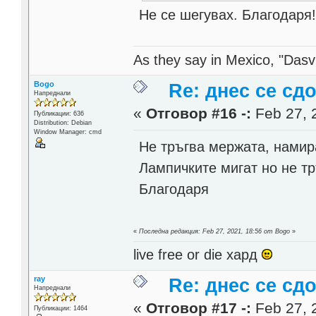
Не се шегувах. Благодаря
As they say in Mexico, "Dasvi
Bogo
Re: днес се сд
Напреднали
«
Отговор #16 -:
Feb 27, 
Публикации: 636
Distribution: Debian
Window Manager: cmd
Не тръгва мержата, намир
Лампичките мигат но не тр
Благодаря
«
Последна редакция: Feb 27, 2021, 18:56 от Bogo
»
live free or die хард
ray
Re: днес се сд
Напреднали
«
Отговор #17 -:
Feb 27, 
Публикации: 1464