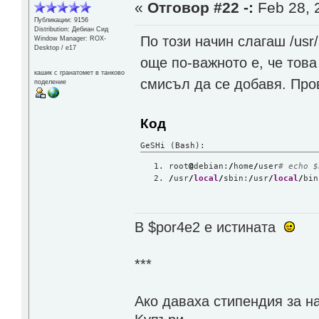
«
Отговор #22 -:
Feb 28, 
Публикации: 9156
Distribution: Дебиан Сид
По този начин слагаш /usr/
Window Manager: ROX-
Desktop / е17
още по-важното е, че това
кашик с гранатомет в танково
смисъл да се добавя. Про
поделение
Код
GeSHi (Bash):
root
@
debian:
/
home
/
user
# echo $
/
usr
/
local
/
sbin:
/
usr
/
local
/
bin
В $por4e2 e истината
***
Aко даваха стипендия за н