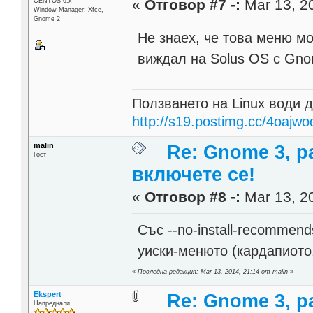
«
Отговор #7 -:
Mar 13, 20
CENTOS 6.x
Window Manager: Xfce,
Gnome 2
Не знаех, че това меню м
виждал на Solus OS с Gn
Ползването на Linux води д
http://s19.postimg.cc/4oajwo
malin
Re: Gnome 3, р
Гост
включете се!
«
Отговор #8 -:
Mar 13, 20
Със --no-install-recommend
уиски-менюто (кардапиото,
«
Последна редакция: Mar 13, 2014, 21:14 от malin
»
Ekspert
Re: Gnome 3, р
Напреднали