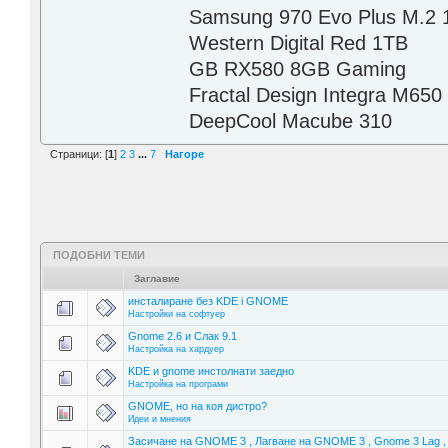
Samsung 970 Evo Plus M.2
Western Digital Red 1TB
GB RX580 8GB Gaming
Fractal Design Integra M650
DeepCool Macube 310
Страници: [
1
]
2
3
...
7
Нагоре
ПОДОБНИ ТЕМИ
Заглавие
инсталиране без KDE i GNOME
Настройки на софтуер
Gnome 2.6 и Слак 9.1
Настройка на хардуер
KDE и gnome инстолнати заедно
Настройка на програми
GNOME, но на коя дистро?
Идеи и мнения
Засичане на GNOME 3 , Лагване на GNOME 3 , Gnome 3 Lag ,