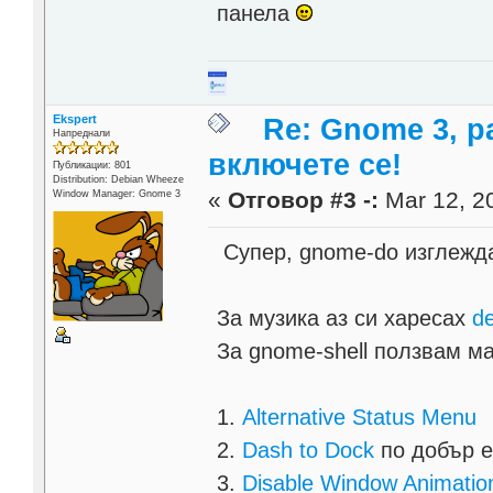
панела
Ekspert
Re: Gnome 3, р
Напреднали
включете се!
Публикации: 801
Distribution: Debian Wheeze
«
Отговор #3 -:
Mar 12, 20
Window Manager: Gnome 3
Супер, gnome-do изглежда
За музика аз си харесах
d
За gnome-shell ползвам м
1.
Alternative Status Menu
2.
Dash to Dock
по добър е
3.
Disable Window Animatio