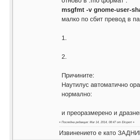
отново в .mo формат :
msgfmt -v gnome-user-sh
малко по сбит превод в па
1.
2.
Причините:
Наутилус автоматично ора
нормално:
и преоразмерено и дразне
«
Последна редакция: Mar 14, 2014, 08:47 от Ekspert
»
Извинението е като ЗАДНИК