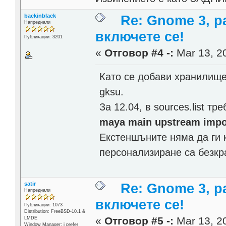
backinblack
Re: Gnome 3, р
Напреднали
включете се!
Публикации: 3201
«
Отговор #4 -:
Mar 13, 20
Като се добави хранилищет
gksu.
За 12.04, в sources.list т
maya main upstream impo
Екстеншъните няма да ги 
персонализиране са безкр
satir
Re: Gnome 3, р
Напреднали
включете се!
Публикации: 1073
Distribution: FreeBSD-10.1 &
«
Отговор #5 -:
Mar 13, 20
LMDE
Window Manager: i prefer