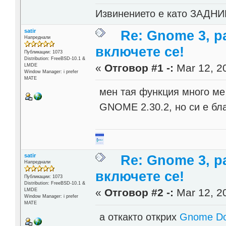
Извинението е като ЗАДНИК
satir
Re: Gnome 3, р
Напреднали
включете се!
Публикации: 1073
Distribution: FreeBSD-10.1 &
«
Отговор #1 -:
Mar 12, 20
LMDE
Window Manager: i prefer
MATE
мен тая функция много м
GNOME 2.30.2, но си е бл
satir
Re: Gnome 3, р
Напреднали
включете се!
Публикации: 1073
Distribution: FreeBSD-10.1 &
«
Отговор #2 -:
Mar 12, 20
LMDE
Window Manager: i prefer
MATE
а откакто открих
Gnome D