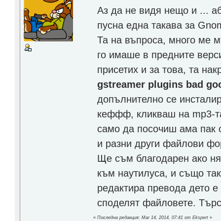
Аз да не видя нещо и ... 
пусна една такава за Gnom
Та на въпроса, много ме 
го имаше в предните верси
присетих и за това, та на
gstreamer plugins bad go
допълнително се инстали
кеффф, кликваш на mp3-та
само да посочиш ама пак 
и разни други файлови фо
Ще съм благодарен ако ня
към наутилуса, и също так
редактира превода дето е 
споделят файловете. Търси
«
Последна редакция: Mar 14, 2014, 07:41 от Ekspert
»