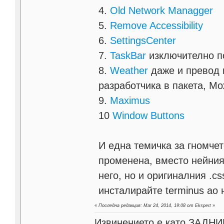
4.
Old Network Managger
5.
Remove Accessibility
6.
SettingsCenter
7.
TaskBar
изключително п
8.
Weather
даже и превод 
разработчика в пакета, Мо
9.
Maximus
10
Window Buttons
И една темичка за гномче
променена, вместо нейния
него, но и оригиналния .cs
инсталирайте terminus ао
«
Последна редакция: Mar 24, 2014, 19:08 от Ekspert
»
Извинението е като ЗАДНИК