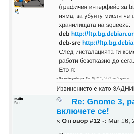
(графичен интерфейс за btn
няма, за убунту мисля че 
хранилищaта на squeeze:
deb
http://ftp.bg.debian.o
deb-src
http://ftp.bg.debi
След инсталацията ги коме
работи безотказно до сега
Ето я:
«
Последна редакция: Mar 16, 2014, 18:42 от Ekspert
»
Извинението е като ЗАДНИК
malin
Re: Gnome 3, р
Гост
включете се!
«
Отговор #12 -:
Mar 16, 