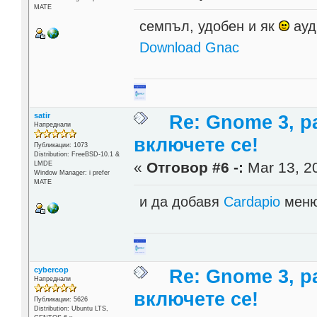
MATE
семпъл, удобен и як
ауд
Download Gnac
satir
Re: Gnome 3, р
Напреднали
включете се!
Публикации: 1073
Distribution: FreeBSD-10.1 &
«
Отговор #6 -:
Mar 13, 20
LMDE
Window Manager: i prefer
MATE
и да добавя
Cardapio
меню
cybercop
Re: Gnome 3, р
Напреднали
включете се!
Публикации: 5626
Distribution: Ubuntu LTS,