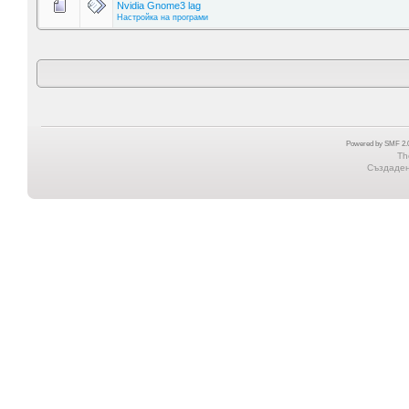
Nvidia Gnome3 lag
Настройка на програми
Powered by SMF 2.0
Th
Създадена