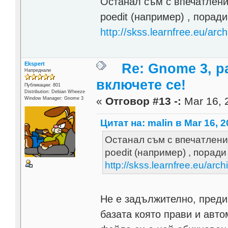
Останал съм с впечатление
poedit (например) , порад
http://skss.learnfree.eu/arc
Ekspert
Re: Gnome 3, р
Напреднали
включете се!
Публикации: 801
Distribution: Debian Wheeze
«
Отговор #13 -:
Mar 16, 
Window Manager: Gnome 3
Цитат на: malin в Mar 16, 2
Останал съм с впечатление
poedit (например) , порад
http://skss.learnfree.eu/arc
Не е задължително, предим
базата която прави и авт