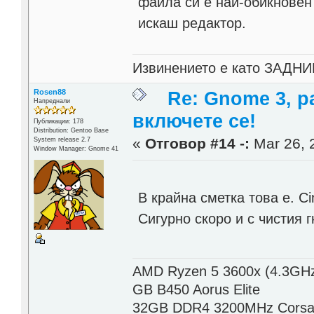
файла си е най-обикновен 
искаш редактор.
Извинението е като ЗАДНИК
Rosen88
Re: Gnome 3, р
Напреднали
включете се!
Публикации: 178
Distribution: Gentoo Base
«
Отговор #14 -:
Mar 26, 
System release 2.7
Window Manager: Gnome 41
В крайна сметка това е. C
Сигурно скоро и с чистия г
AMD Ryzen 5 3600x (4.3GHz
GB B450 Aorus Elite
32GB DDR4 3200MHz Corsai