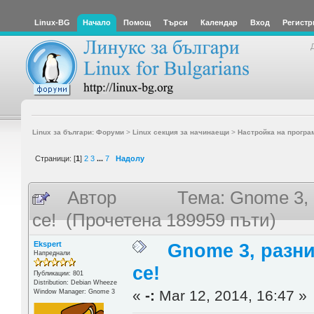
Linux-BG
Начало
Помощ
Търси
Календар
Вход
Регистр
Linux за българи: Форуми
>
Linux секция за начинаещи
>
Настройка на програ
Страници: [
1
]
2
3
...
7
Надолу
Автор
Тема: Gnome 3, 
се! (Прочетена 189959 пъти)
Ekspert
Gnome 3, разни
Напреднали
се!
Публикации: 801
Distribution: Debian Wheeze
«
-:
Mar 12, 2014, 16:47 »
Window Manager: Gnome 3