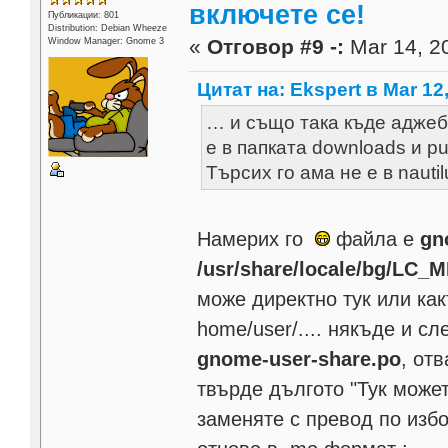
включете се!
Публикации: 801
Distribution: Debian Wheeze
«
Отговор #9 -:
Mar 14, 20
Window Manager: Gnome 3
Цитат на: Ekspert в Mar 12,
… и също така къде аджеб
е в папката downloads и p
Търсих го ама не е в nauti
Намерих го
файла е
gn
/usr/share/locale/bg/LC
може директно тук или как
home/user/.... някъде и сл
gnome-user-share.po
, от
твърде дългото "Тук может
заменяте с превод по избо