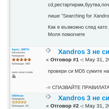
cd,рестартирам,буутва,по
пише "Searching for Xandro
Как е възможно след като 
Моля помогнете
Agent_SMITH
Xandros 3 не с
Administrator
Напреднали
«
Отговор #1 -:
May 31, 2
Публикации: 3082
провери си MD5 сумите на
matrix kernel module
-= СПАЗВАЙТЕ ПРАВИЛАТ
UNIXman
Xandros 3 не с
Напреднали
«
Отговор #2 -:
May 31, 2
Публикации: 101