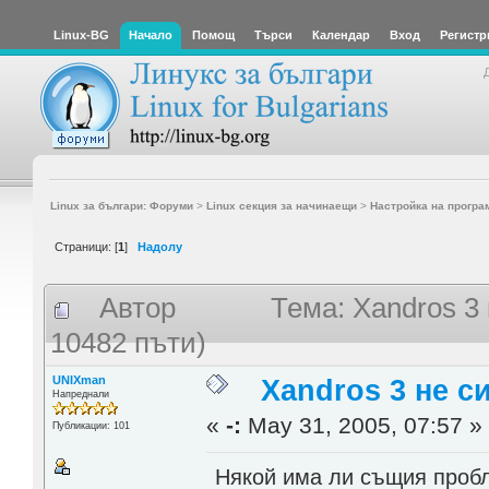
Linux-BG
Начало
Помощ
Търси
Календар
Вход
Регистр
Linux за българи: Форуми
>
Linux секция за начинаещи
>
Настройка на програ
Страници: [
1
]
Надолу
Автор
Тема: Xandros 3
10482 пъти)
UNIXman
Xandros 3 не с
Напреднали
«
-:
May 31, 2005, 07:57 »
Публикации: 101
Някой има ли същия проб