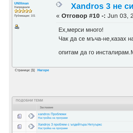
UNIXman
Xandros 3 не с
Напреднали
«
Отговор #10 -:
Jun 03, 
Публикации: 101
Ех,мерси много!
Чак да се мъча-не,казах н
опитам да го инсталирам.
Страници: [
1
]
Нагоре
ПОДОБНИ ТЕМИ
Заглавие
xandros Проблеми
Настройка на програми
Xandros 3 проблем с ъпдейтъра Нетуъркс
Настройка на програми