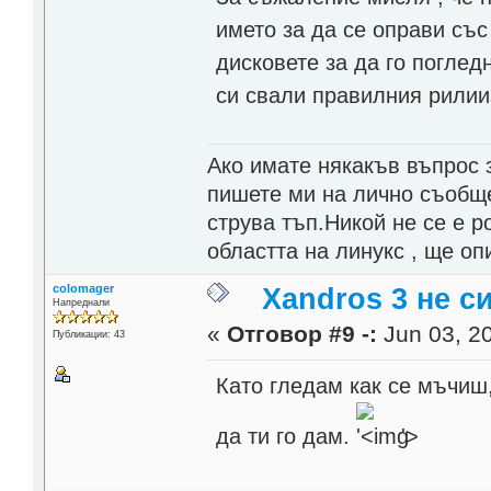
името за да се оправи съ
дисковете за да го погле
си свали правилния рилии
Ако имате някакъв въпрос з
пишете ми на лично съобще
струва тъп.Никой не се е р
областта на линукс , ще о
colomager
Xandros 3 не с
Напреднали
«
Отговор #9 -:
Jun 03, 20
Публикации: 43
Като гледам как се мъчиш,
да ти го дам.
'>