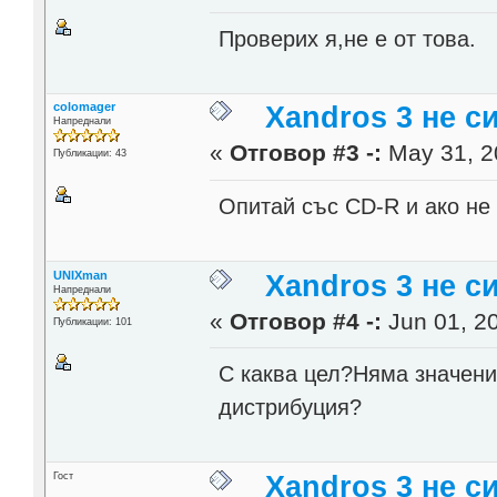
Проверих я,не е от това.
colomager
Xandros 3 не с
Напреднали
«
Отговор #3 -:
May 31, 2
Публикации: 43
Опитай със CD-R и ако не 
UNIXman
Xandros 3 не с
Напреднали
«
Отговор #4 -:
Jun 01, 20
Публикации: 101
С каква цел?Няма значени
дистрибуция?
Гост
Xandros 3 не с