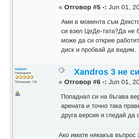
«
Отговор #5 -:
Jun 01, 20
Ами в момента съм Дексто
си взел ЦеДе-тата?Да не б
може да си открие работи
диск и пробвай да видим.
neptun
Xandros 3 не с
Напреднали
«
Отговор #6 -:
Jun 01, 20
Публикации: 134
Попаднал си на бъгава ве
арената и точно така пра
друга версия и гледай да
Ако имате някакъв въпрос з