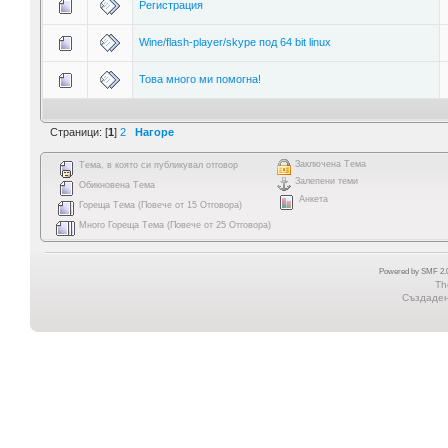
Регистрация
Wine/flash-player/skype под 64 bit linux
Това много ми помогна!
Страници: [
1
]
2
Нагоре
Заключена Тема
Тема, в която си публикувал отговор
Залепени теми
Обикновена Тема
Анкета
Гореща Тема (Повече от 15 Отговора)
Много Гореща Тема (Повече от 25 Отговора)
Powered by SMF 2.0
Th
Създадена