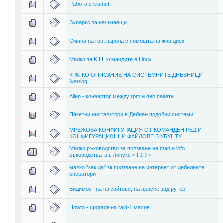
Работа с kismet
Synaptic за начинаещи
Смяна на root парола с помощта на жив диск
Малко за KILL командите в Linux
КРАТКО ОПИСАНИЕ НА СИСТЕМНИТЕ ДНЕВНИЦИ
/var/log
Alien - конвертор между rpm и deb пакети
Пакетни инсталатори в Дебиан подобни системи
МРЕЖОВА КОНФИГУРАЦИЯ ОТ КОМАНДЕН РЕД И
КОНФИГУРАЦИОННИ ФАЙЛОВЕ В УБУНТУ
Малко ръководство за ползване на man и info
ръководствата в Линукс
«
1
2
3
»
малко "как да" за ползване на интернет от дебилните
оператори
Видимост на на сайтове, на apachе зад рутер
Howto - upgrade на raid-1 масив