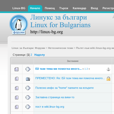
Linux-BG
Начало
Помощ
Търси
Календар
Вход
Регистр
Linux за българи: Форуми
>
Нетехнически теми
>
Пътят към wiki.linux-bg.org м
Страници: [
1
]
2
Надолу
Заглавие
Ей тази тема ми помогна много...
«
1
2
»
ПРЕМЕСТЕНО: Re: Ей тази тема ми помогна много...
Полезно инфо за "home" папките на юзърите
Заглавна страница на вики-то
пост в wiki.linux-bg.org