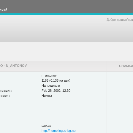
ирай
Добре дошъл/до
О - N_ANTONOV
СНИМКА
n_antonov
1185 (0.133 на ден)
Напреднали
страция:
Feb 28, 2002, 12:30
тивен:
Никога
скрит
:
http://home.logos-bg.net