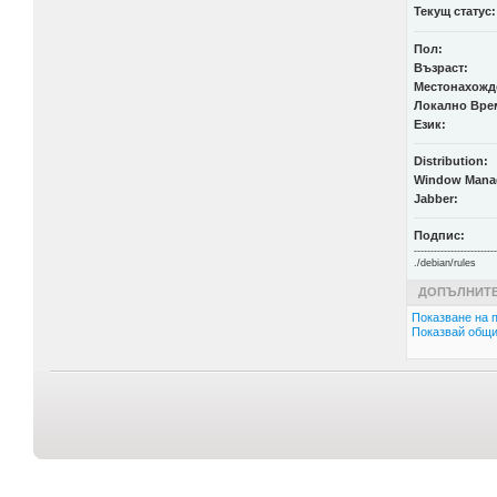
Текущ статус:
Пол:
Възраст:
Местонахожд
Локално Вре
Език:
Distribution:
Window Mana
Jabber:
Подпис:
-------------------------
./debian/rules
ДОПЪЛНИТЕ
Показване на п
Показвай общи 