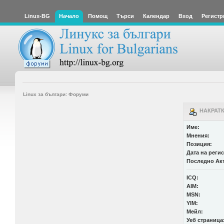
Linux-BG
Начало
Помощ
Търси
Календар
Вход
Регистр
Linux за българи: Форуми
НАКРАТК
Име:
Мнения:
Позиция:
Дата на реги
Последно Ак
ICQ:
AIM:
MSN:
YIM:
Мейл:
Уеб страница