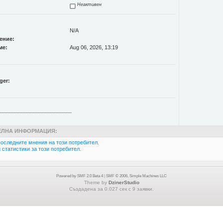
Неактивен
N/A
ение:
ме:
Aug 06, 2026, 13:19
ger:
------------------------------------------------
ЛНА ИНФОРМАЦИЯ:
оследните мнения на този потребител.
статистики за този потребител.
Powered by SMF 2.0 Beta 4
|
SMF © 2006, Simple Machines LLC
Theme by
DzinerStudio
Създадена за 0.027 сек с 9 заявки.