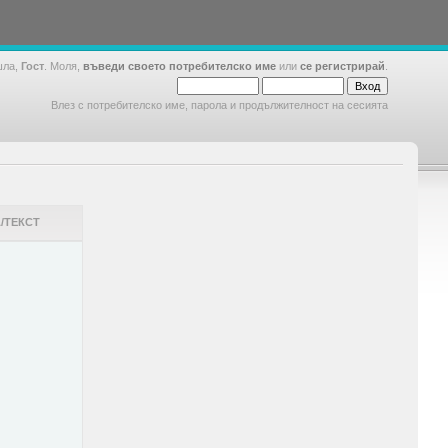
шла,
Гост
. Моля,
въведи своето потребителско име
или
се регистрирай
.
Влез с потребителско име, парола и продължителност на сесията
/ТЕКСТ