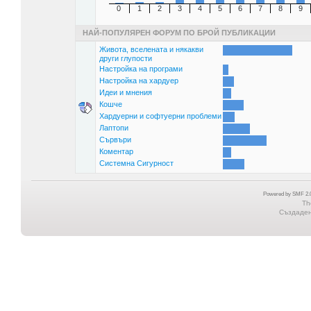
0
1
2
3
4
5
6
7
8
9
НАЙ-ПОПУЛЯРЕН ФОРУМ ПО БРОЙ ПУБЛИКАЦИИ
Живота, вселената и някакви
други глупости
Настройка на програми
Настройка на хардуер
Идеи и мнения
Кошче
Хардуерни и софтуерни проблеми
Лаптопи
Сървъри
Коментар
Системна Сигурност
Powered by SMF 2.0
Th
Създадена