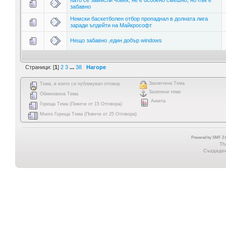
забавно
Немски баскетболен отбор пропаднал в долната лига
заради ъпдейти на Майкрософт
Нещо забавно ,един добър windows
Страници: [
1
]
2
3
...
38
Нагоре
Заключена Тема
Тема, в която си публикувал отговор
Залепени теми
Обикновена Тема
Анкета
Гореща Тема (Повече от 15 Отговора)
Много Гореща Тема (Повече от 25 Отговора)
Powered by SMF 2.0
Th
Създадена