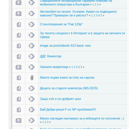
Официалните неофициални тарифни планове на
мобилните оператори в България
«
1
2
3
»
Автомобил на лизинг. Условия. Какви са подводните
камъни? Премерен ли е рискът?
«
1
2
3
4
5
»
Стихотворения за "Fiat 125p"
За твоята сигурност в Интернет и в защита на личната ти
сфера
image за pocketbook 613 basic new
ДДС Коментар
Хакнати микротици
«
1
2
3
4
5
»
Моите първи книги за Unix на хартия.
Децата за старите компютри (MS-DOS)
Защо zsh е по-добрият шел
Бай Добри реши P vs NP проблема!!!!!
Малко нагледен материал за учебниците по патология ;-)
«
1
2
3
»
Като се замисли човек, не е особено смешно, но пък е