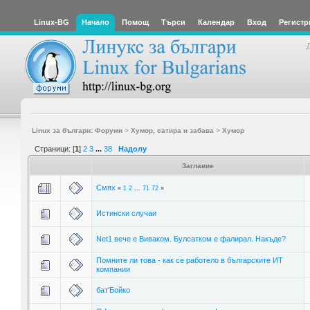
Linux-BG
Начало
Помощ
Търси
Календар
Вход
Регистр
Linux за българи: Форуми
>
Хумор, сатира и забава
>
Хумор
Страници: [
1
]
2
3
...
38
Надолу
Заглавие
Смях
«
1
2
...
71
72
»
Истински случаи
Net1 вече е Виваком. Булсатком е фалирал. Накъде?
Помните ли това - как се работело в българските ИТ
компании
бат'Бойко