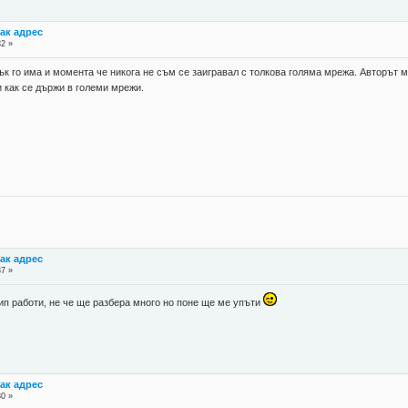
ак адрес
32 »
пък го има и момента че никога не съм се заигравал с толкова голяма мрежа. Авторът м
и как се държи в големи мрежи.
ак адрес
37 »
ип работи, не че ще разбера много но поне ще ме упъти
ак адрес
30 »