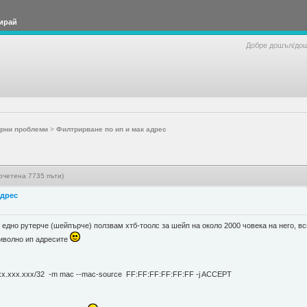
ирай
Добре дошъл/до
рни проблеми
>
Филтрирване по ип и мак адрес
очетена 7735 пъти)
адрес
 едно рутерче (шейпърче) ползвам хтб-тоолс за шейп на около 2000 човека на него, вси
зиволно ип адресите
xxx.xxx.xxx/32 -m mac --mac-source FF:FF:FF:FF:FF:FF -j ACCEPT