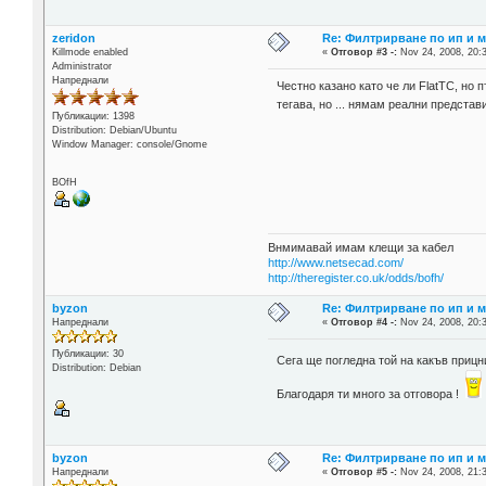
zeridon
Re: Филтрирване по ип и м
Killmode enabled
«
Отговор #3 -:
Nov 24, 2008, 20:
Administrator
Напреднали
Честно казано като че ли FlatTC, но 
тегава, но ... нямам реални представ
Публикации: 1398
Distribution: Debian/Ubuntu
Window Manager: console/Gnome
BOfH
Внмимавай имам клещи за кабел
http://www.netsecad.com/
http://theregister.co.uk/odds/bofh/
byzon
Re: Филтрирване по ип и м
Напреднали
«
Отговор #4 -:
Nov 24, 2008, 20:
Публикации: 30
Сега ще погледна той на какъв прицн
Distribution: Debian
Благодаря ти много за отговора !
byzon
Re: Филтрирване по ип и м
Напреднали
«
Отговор #5 -:
Nov 24, 2008, 21: