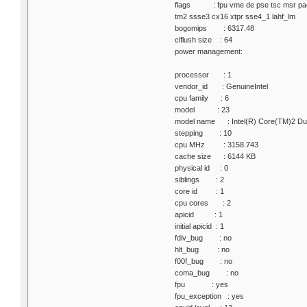
flags : fpu vme de pse tsc msr pae m
tm2 ssse3 cx16 xtpr sse4_1 lahf_lm
bogomips : 6317.48
clflush size : 64
power management:
processor : 1
vendor_id : GenuineIntel
cpu family : 6
model : 23
model name : Intel(R) Core(TM)2
stepping : 10
cpu MHz : 3158.743
cache size : 6144 KB
physical id : 0
siblings : 2
core id : 1
cpu cores : 2
apicid : 1
initial apicid : 1
fdiv_bug : no
hlt_bug : no
f00f_bug : no
coma_bug : no
fpu : yes
fpu_exception : yes