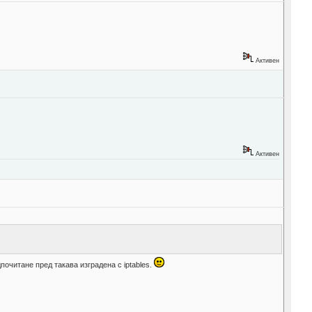
Активен
Активен
почитане пред такава изградена с iptables.