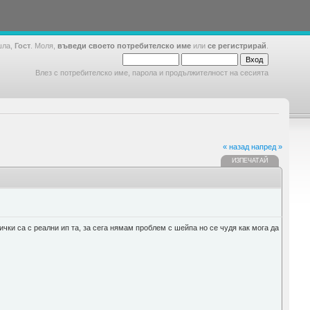
шла,
Гост
. Моля,
въведи своето потребителско име
или
се регистрирай
.
Влез с потребителско име, парола и продължителност на сесията
« назад
напред »
ИЗПЕЧАТАЙ
чки са с реални ип та, за сега нямам проблем с шейпа но се чудя как мога да