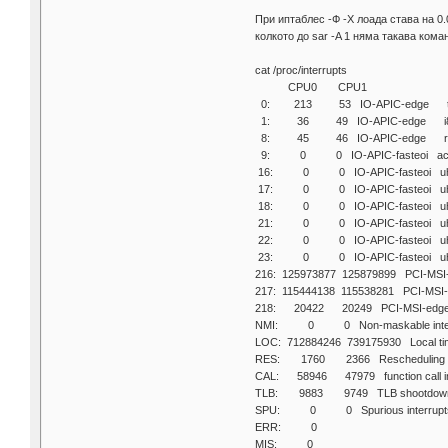
При иптаблес -Ф -Х лоада става на 0.
колкото до sar -A 1 няма такава кома
cat /proc/interrupts
CPU0 CPU1
0: 213 53 IO-APIC-edge t
1: 36 49 IO-APIC-edge i8
8: 45 46 IO-APIC-edge rt
9: 0 0 IO-APIC-fasteoi ac
16: 0 0 IO-APIC-fasteoi uhc
17: 0 0 IO-APIC-fasteoi uhc
18: 0 0 IO-APIC-fasteoi uhci_h
21: 0 0 IO-APIC-fasteoi uhc
22: 0 0 IO-APIC-fasteoi uhc
23: 0 0 IO-APIC-fasteoi uhci_hc
216: 125973877 125879899 PCI-MS
217: 115444138 115538281 PCI-MS
218: 20422 20249 PCI-MSI-edg
NMI: 0 0 Non-maskable inter
LOC: 712884246 739175930 Local time
RES: 1760 2366 Rescheduling in
CAL: 58946 47979 function call in
TLB: 9883 9749 TLB shootdow
SPU: 0 0 Spurious interrupt
ERR: 0
MIS: 0