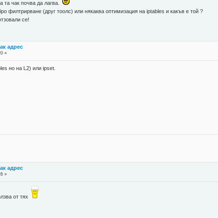
а та чак почва да лагва.
ро филтрирване (друг тоолс) или някаква оптимизация на iptables и какъв е той ?
тзовали се!
ак адрес
20 »
es но на L2) или ipset.
ак адрес
26 »
ползва от тях