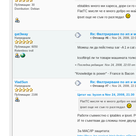
Публикации: 30
ebtables много ми хареса, дори си го
Distribution: Debian
FlatTC мисля че е много добро но ма
ipset още не съм го разгледал
gat3way
Re: Филтрирване по ип и м
Напреднали
«
Отговор #6 -:
Nov 24, 2008, 22:
Публикации: 6050
Можеш ли да пейстнеш sar -A 1 и cat 
Relentless troll
ksoftirqd ли ти товари машината толк
«
Последна редакция: Nov 24, 2008, 22:03 от
"Knowledge is power" - France is Bacon
VladSun
Re: Филтрирване по ип и м
Напреднали
«
Отговор #7 -:
Nov 24, 2008, 22:
Цитат на: byzon в Nov 24, 2008, 21:30
Публикации: 2166
FlatTC мисля че е много добро но ма
ipset още не съм го разгледал
Работи съвместно с iptables и ipset.
И те съветвам да сложиш поне двуядр
За MAC/IP защитата: