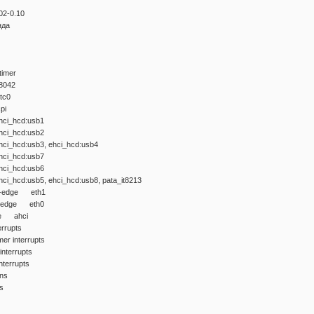
02-0.10
нда
imer
042
c0
pi
i_hcd:usb1
i_hcd:usb2
cd:usb3, ehci_hcd:usb4
i_hcd:usb7
i_hcd:usb6
d:usb5, ehci_hcd:usb8, pata_it8213
I-edge eth1
I-edge eth0
e ahci
rupts
r interrupts
terrupts
terrupts
ns
s