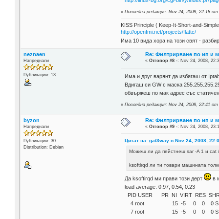
http://linux-bg.org/cgi-bin/y/index.pl
«
Последна редакция: Nov 24, 2008, 22:18 от
KISS Principle ( Keep-It-Short-and-Simple
http://openfmi.net/projects/flattc/
Има 10 вида хора на този свят - разби
neznaen
Re: Филтрирване по ип и м
Напреднали
«
Отговор #8 -:
Nov 24, 2008, 22:
Публикации: 13
Има и друг варянт да избягаш от Ipta
Вдигаш си GW с маска 255.255.255.2
обвържеш по мак адрес със статичен
«
Последна редакция: Nov 24, 2008, 22:41 от
byzon
Re: Филтрирване по ип и м
Напреднали
«
Отговор #9 -:
Nov 24, 2008, 23:
Цитат на: gat3way в Nov 24, 2008, 22:
Публикации: 30
Distribution: Debian
Можеш ли да пейстнеш sar -A 1 и cat 
ksoftirqd ли ти товари машината толк
Да ksoftirqd ми прави този дерт
в 
load average: 0.97, 0.54, 0.23
PID USER PR NI VIRT RES SH
4 root 15 -5 0 0 0 S 34 0.0
7 root 15 -5 0 0 0 S 19 0.0