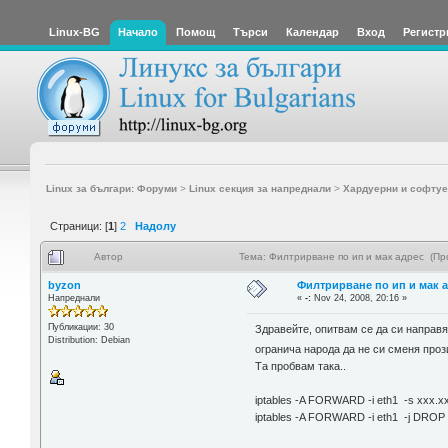
Linux-BG
Начало
Помощ
Търси
Календар
Вход
Регистр
Linux за българи: Форуми
>
Linux секция за напреднали
>
Хардуерни и софтуе
Страници: [
1
]
2
Надолу
Автор
Тема: Филтрирване по ип и мак адрес (Пр
byzon
Филтрирване по ип и мак 
Напреднали
«
-:
Nov 24, 2008, 20:16 »
Публикации: 30
Здравейте, опитвам се да си направя
Distribution: Debian
огранича народа да не си сменя про
Та пробвам така..
iptables -A FORWARD -i eth1 -s xxx.
iptables -A FORWARD -i eth1 -j DROP