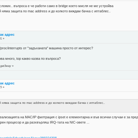
 сложих.. въпроса е че работи само в bridge което мисля не ме устройва
й няма защита по mac address и до колкото виждам бачка с иптаблес..
ак адрес
01 »
/proc/interrupts от "задъханата" машина просто от интерес?
ова много, top какво казва по въпроса?
 gat3way
»
ак адрес
15 »
й няма защита по mac address и до колкото виждам бачка с иптаблес..
 Реализацията на MAC/IP филтрация с ipset е елементарна и във всички случаи е за пред
ен процесор и да разхвърляш IRQ-тата на NIC-овете ...