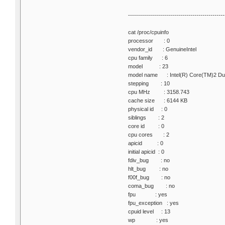
------------------------------------------------
cat /proc/cpuinfo
processor : 0
vendor_id : GenuineIntel
cpu family : 6
model : 23
model name : Intel(R) Core(TM)2
stepping : 10
cpu MHz : 3158.743
cache size : 6144 KB
physical id : 0
siblings : 2
core id : 0
cpu cores : 2
apicid : 0
initial apicid : 0
fdiv_bug : no
hlt_bug : no
f00f_bug : no
coma_bug : no
fpu : yes
fpu_exception : yes
cpuid level : 13
wp : yes