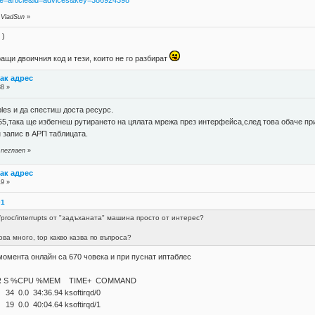
?page=article&id=advices&key=386924398
 VladSun
»
 )
ращи двоичния код и тези, които не го разбират
ак адрес
38 »
bles и да спестиш доста ресурс.
55,така ще избегнеш рутирането на цялата мрежа през интерфейса,след това обаче при
 запис в АРП таблицата.
 neznaen
»
ак адрес
19 »
01
/proc/interrupts от "задъханата" машина просто от интерес?
ова много, top какво казва по въпроса?
момента онлайн са 670 човека и при пуснат иптаблес
R S %CPU %MEM TIME+ COMMAND
 34:36.94 ksoftirqd/0
 40:04.64 ksoftirqd/1