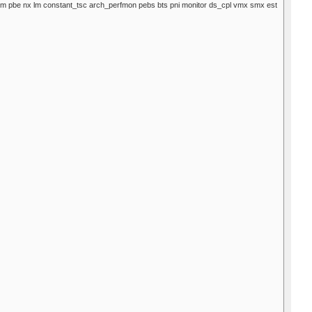
m pbe nx lm constant_tsc arch_perfmon pebs bts pni monitor ds_cpl vmx smx est