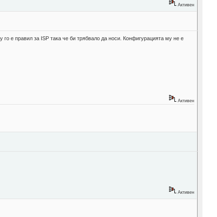
Активен
у го е правил за ISP така че би трябвало да носи. Конфигурацията му не е
Активен
Активен