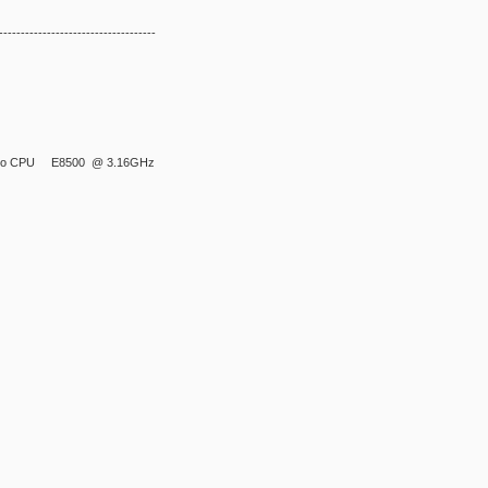
------------------------------------
 Duo CPU E8500 @ 3.16GHz