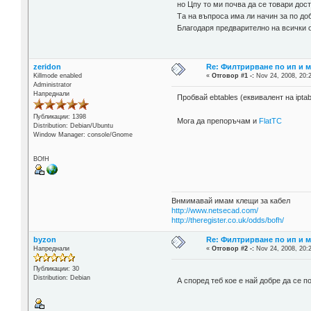
но Цпу то ми почва да се товари дост
Та на въпроса има ли начин за по доб
Благодаря предварително на всички о
zeridon
Re: Филтрирване по ип и м
Killmode enabled
«
Отговор #1 -:
Nov 24, 2008, 20:
Administrator
Напреднали
Пробвай ebtables (еквивалент на iptabl
Публикации: 1398
Мога да препоръчам и
FlatTC
Distribution: Debian/Ubuntu
Window Manager: console/Gnome
BOfH
Внмимавай имам клещи за кабел
http://www.netsecad.com/
http://theregister.co.uk/odds/bofh/
byzon
Re: Филтрирване по ип и м
Напреднали
«
Отговор #2 -:
Nov 24, 2008, 20:
Публикации: 30
Distribution: Debian
А според теб кое е най добре да се 