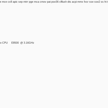
ce cx8 apic sep mtrr pge mca cmov pat pse36 clflush dts acpi mmx fxsr sse sse2 ss ht t
 Duo CPU E8500 @ 3.16GHz