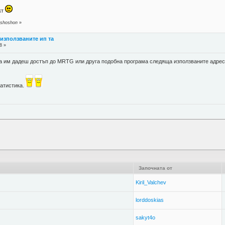
кт
 shoshon
»
а използваните ип та
8 »
 да им дадеш достъп до MRTG или друга подобна програма следяща използваните адрес
татистика.
Започната от
Kiril_Valchev
lorddoskias
sakyt4o