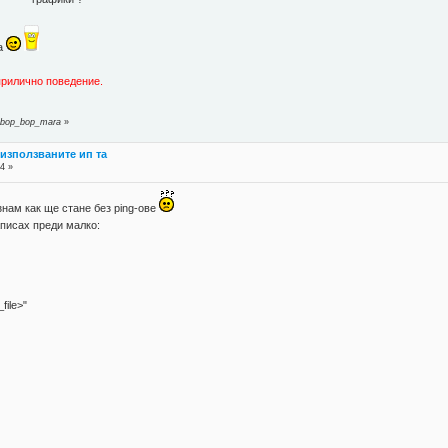
а
прилично поведение.
т bop_bop_mara
»
а използваните ип та
4 »
нам как ще стане без ping-ове
аписах преди малко:
file>"