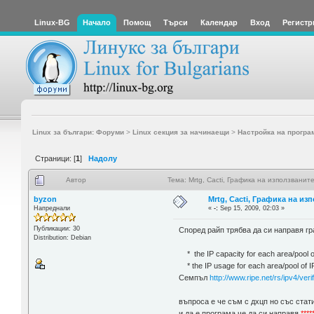
Linux-BG
Начало
Помощ
Търси
Календар
Вход
Регистр
Linux за българи: Форуми
>
Linux секция за начинаещи
>
Настройка на програ
Страници: [
1
]
Надолу
Автор
Тема: Mrtg, Cacti, Графика на използванит
byzon
Mrtg, Cacti, Графика на из
Напреднали
«
-:
Sep 15, 2009, 02:03 »
Публикации: 30
Според райп трябва да си направя гр
Distribution: Debian
* the IP capacity for each area/pool o
* the IP usage for each area/pool of I
Семпъл
http://www.ripe.net/rs/ipv4/veri
въпроса е че съм с дхцп но със стати
и да е програма че да си направя
****