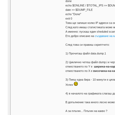
done
echo $ONLINE / $TOTAL_IPS >> $DU
date >> $DUMP_FILE
echo "Done"
exit 0
Това ще запише колко IP адреси са о
След като имаш статистиката може мн
А именно: пускаш един sheduled scan
Ето добро описане на
създаване на к
След това си правиш скриптчето:
1) Прочиташ файл data.dump.1
2) Циклично четеш файл dump.i и черта
отместването по Y е
ширина-на-кар
отместването по X e
височина-на-к
3) Пиеш една бира - 10 минути е цял
Успех
4) в началото на графиката слагаш да
В допълнение така много лесно може 
А за плъгин... Плъгин на какво ?