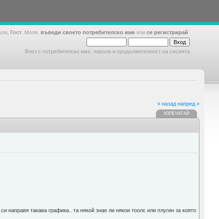
шла,
Гост
. Моля,
въведи своето потребителско име
или
се регистрирай
.
Влез с потребителско име, парола и продължителност на сесията
« назад
напред »
ИЗПЕЧАТАЙ
си направя такава графика.. та някой знае ли някои тоолс или плугин за която