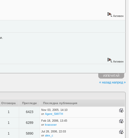
Активен
и.
Активен
ИЗПЕЧАТАЙ
« назад
напред »
Отговора
Прегледи
Последна публикация
Nov 03, 2005, 14:10
1
6423
от
Agent_SMITH
Feb 18, 2006, 13:45
1
6289
от
krassswr
Jul 28, 2006, 22:03
1
5890
от
alex_c