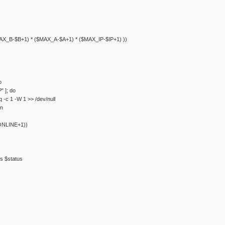
X_B-$B+1) * ($MAX_A-$A+1) * ($MAX_IP-$IP+1) ))
o
" ]; do
 -c 1 -W 1 >> /dev/null
en
ONLINE+1))
s $status