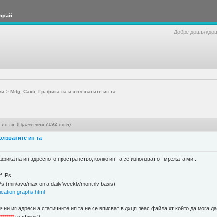
ирай
Добре дошъл/до
ми
>
Mrtg, Cacti, Графика на използваните ип та
е ип та (Прочетена 7192 пъти)
ползваните ип та
афика на ип адресното пространство, колко ип та се използват от мрежата ми..
f IPs
Ps (min/avg/max on a daily/weekly/monthly basis)
fication-graphs.html
чни ип адреси а статичните ип та не се вписват в дхцп.леас файла от който да мога да 
********
графики ?