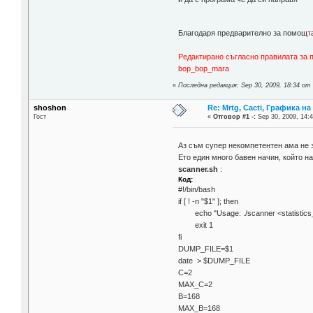
Благодаря предварително за помощ
т
Редактирано съгласно правилата за 
bop_bop_mara
«
Последна редакция: Sep 30, 2009, 18:34 о
shoshon
Re: Mrtg, Cacti, Графика н
Гост
«
Отговор #1 -:
Sep 30, 2009, 14:4
Аз съм супер некомпетентен ама не з
Ето един много бавен начин, който н
scanner.sh
:
Код:
#!/bin/bash
if [ ! -n "$1" ]; then
echo "Usage: ./scanner <statistics_
exit 1
fi
DUMP_FILE=$1
date > $DUMP_FILE
C=2
MAX_C=2
B=168
MAX_B=168