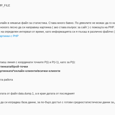
MP_FILE
нлайн в някакъв файл за статистика. Става много бавно. По дяволите не можах да го н
ооого лесно да си направиш картинка ( ако става въпрос за сайт ) с помощта на PHP.
 на определен интервал от време, като информацията си я пъхаш в различно файлче ( 
артинки с PHP
еш линия с координати точките P(i) и P(i-1), като за P(i):
тинката/брой-точки
артинката*онлайн-клиенти/всички-клиенти
ата работа
тата от файл data.dump.1, а в края датата от последният
да си изградиш база данни, за по-бърз достъп с готови средностатистически данни за 