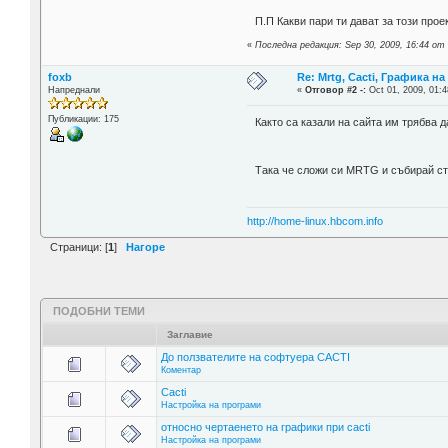
П.П Какви пари ти дават за този прое
«
Последна редакция: Sep 30, 2009, 16:44 от
foxb
Re: Mrtg, Cacti, Графика н
Напреднали
«
Отговор #2 -:
Oct 01, 2009, 01:4
Публикации: 175
Както са казали на сайта им трябва
Така че сложи си MRTG и събирай с
http://home-linux.hbcom.info
Страници: [
1
]
Нагоре
ПОДОБНИ ТЕМИ
Заглавие
До ползвателите на софтуера CACTI
Коментар
Cacti
Настройка на програми
относно чертаенето на графики при cacti
Настройка на програми