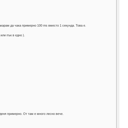
акарам да чака примерно 100 ms вместо 1 секунда. Това е.
или пък в едно ).
деня примерно. От там е много лесно вече.