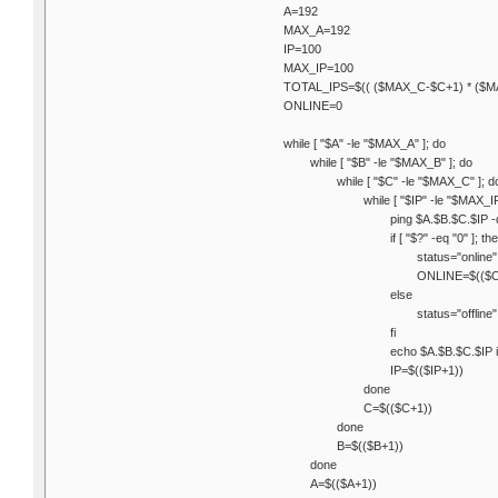
A=192
MAX_A=192
IP=100
MAX_IP=100
TOTAL_IPS=$(( ($MAX_C-$C+1) * ($MA
ONLINE=0
while [ "$A" -le "$MAX_A" ]; do
while [ "$B" -le "$MAX_B" ]; do
while [ "$C" -le "$MAX_C" ]; d
while [ "$IP" -le "$MAX_IP
ping $A.$B.$C.$IP -q
if [ "$?" -eq "0" ]; th
status="online"
ONLINE=$(($
else
status="offline"
fi
echo $A.$B.$C.$IP i
IP=$(($IP+1))
done
C=$(($C+1))
done
B=$(($B+1))
done
A=$(($A+1))