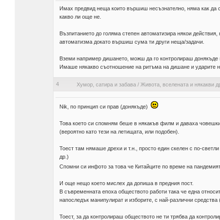
Имах предвид неща които вършиш несъзнателно, няма как да с
какво ли още не.
Възпитанието до голяма степен автоматизира някои действия,
автоматизма докато вършиш сума ти други неща/задачи.
Вземи например дишането, можш да го контролираш донякъде 
Имаше някакво съотношение на ритъма на дишане и ударите на 
4
Хумор, сатира и забава
/
Живота, вселената и някакви д
Nik, по принцип си прав (донякъде)
Това което си спомням беше в някакъв филм и даваха човешки
(вероятно като тези на летищата, или подобен).
Тоест там нямаше дрехи и т.н., просто един скелен с по-светли
др.)
Спомни си инфото за това че Китайците по време на пандемият
И още нещо което мислех да допиша в предния пост.
В съвременната епоха обществото работи така че една относите
напоследък манипулират и изборите, с най-различни средства (
Тоест, за да контролираш обществото не ти трябва да контроли