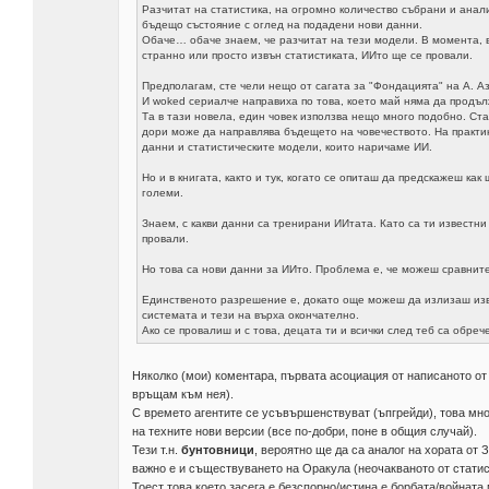
Разчитат на статистика, на огромно количество събрани и ана
бъдещо състояние с оглед на подадени нови данни.
Обаче… обаче знаем, че разчитат на тези модели. В момента, в
странно или просто извън статистиката, ИИто ще се провали.
Предполагам, сте чели нещо от сагата за "Фондацията" на А. А
И woked сериалче направиха по това, което май няма да продъл
Та в тази новела, един човек използва нещо много подобно. Ст
дори може да направлява бъдещето на човечеството. На практик
данни и статистическите модели, които наричаме ИИ.
Но и в книгата, както и тук, когато се опиташ да предскажеш ка
големи.
Знаем, с какви данни са тренирани ИИтата. Като са ти известн
провали.
Но това са нови данни за ИИто. Проблема е, че можеш сравните
Единственото разрешение е, докато още можеш да излизаш извъ
системата и тези на върха окончателно.
Ако се провалиш и с това, децата ти и всички след теб са обреч
Няколко (мои) коментара, първата асоциация от написаното от 
връщам към нея).
С времето агентите се усъвършенствуват (ъпгрейди), това мн
на техните нови версии (все по-добри, поне в общия случай).
Тези т.н.
бунтовници
, вероятно ще да са аналог на хората от 
важно е и съществуването на Оракула (неочакваното от статис
Тоест това което засега е безспорно/истина е борбата/войната 