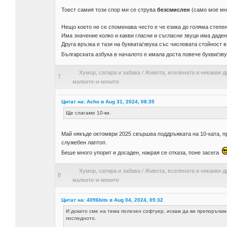
Тоест самия този спор ми се струва
безсмислен
(само мое м
Нещо което не се споменава често е че езика до голяма степе
Има значение колко и какви гласни и съгласни звуци има даден
Друга връзка е тази на буквата/звука със числовата стойност в
Българската азбука в началото е имала доста повече букви/зв
Хумор, сатира и забава
/
Живота, вселената и някакви д
7
малките-и-меките
Цитат на: Acho в Aug 31, 2024, 08:35
Ще слагаме 10-ки.
Май някъде октомври 2025 свършва поддръжката на 10-ката, пр
служебен лаптоп.
Беше много упорит и досаден, накрая се отказа, поне засега
Хумор, сатира и забава
/
Живота, вселената и някакви д
8
малките-и-меките
Цитат на: 4096bits в Aug 04, 2024, 05:32
И докато сме на тема полезен софтуер, искам да ви препоръчам
последното.