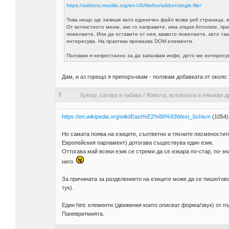
https://addons.mozilla.org/en-US/firefox/addon/single-file/
Това нещо ще запише като единичен файл всяка уеб страница, к
От котекстното меню, ако го направите, има опция Annotate, при
пожелаете. Или да оставите от нея, каквото пожелаете, като та
интересува. На практика премахва DOM елементи.
Ползвам я непрестанно за да запазвам инфо, дето ме интересув
Дам, и аз горещо я препоръчвам - ползвам добавката от около 1
9
Хумор, сатира и забава
/
Живота, вселената и някакви д
https://en.wikipedia.org/wiki/East%E2%80%93West_Schism
(1054)
Но самата поява на езиците, съответно и тяхните писменостите
Европейския парламент) дотогава съществува един език.
Оттогава май всеки език се стреми да се изкара по-стар, по-зн
него
За причината за разделението на езиците може да се пише/гово
тук).
Един hint: елементи (движения които описват форма/звук) от п
Паневритмията.