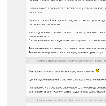
Дори ако вземем официалната наука знаем че има поне три ви
Подсъзнанието е това което е автоматично у човека, дишане, х
върху него.
Дневно съзнание (защо дневно, защото то е характерно за буд
състояние на съзнанието.
И последно, имаме свръхсъзнанието - пример за него е това к
съзнанието за тях.
Свръхсъзнанието не е задължително свързано с мозъка (физич
Та в заключение, съзнанието в голяма степен зависи от наличи
Темата може още много да се разшири, но нека спрем до тук !
2
Хумор, сатира и забава
/
Живота, вселената и някакви д
Вижте, със сигурност има такива хора, но са малцина
Цел на подобни (машинни) системи са масата хора, не изключ
Ако приемем че може да се спре сърцето, а не само да се нам
съзнанието. И евентуално участие на други хора за възстанов
3
Хумор, сатира и забава
/
Живота, вселената и някакви д