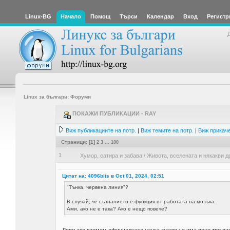
Linux-BG
Начало
Помощ
Търси
Календар
Вход
Регистр
Linux за българи: Форуми
ПОКАЖИ ПУБЛИКАЦИИ - RAY
Виж публикациите на потр.
|
Виж темите на потр.
|
Виж прикаче
Страници: [
1
]
2
3
...
100
1
Хумор, сатира и забава
/
Живота, вселената и някакви д
Цитат на: 4096bits в Oct 01, 2024, 02:51
"Тънка, червена линия"?
В случай, че съзнанието е функция от работата на мозъка.
Ами, ако не е така? Ако е нещо повече?