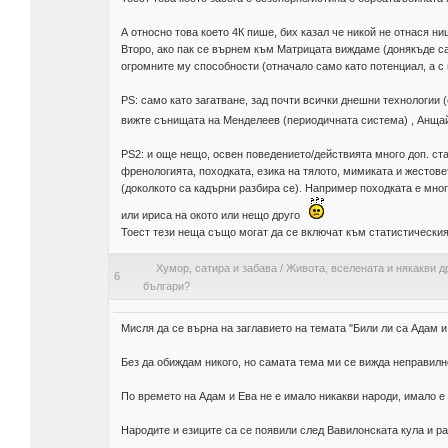
А относно това което 4К пише, бих казал че никой не отнася ни
Второ, ако пак се върнем към Матрицата виждаме (донякъде са
огромните му способности (отначало само като потенциал, а с 
PS: само като загатване, зад почти всички днешни технологии
вижте сънищата на Менделеев (периодичната система) , Анща
PS2: и още нещо, освен поведението/действията много доп. с
френологията, походката, езика на тялото, мимиката и жестовете
(доколкото са кадърни разбира се). Например походката е мног
или ириса на окото или нещо друго
Тоест тези неща също могат да се включат към статистическия 
Хумор, сатира и забава
/
Живота, вселената и някакви д
6
българи?
Мисля да се върна на заглавието на темата "Били ли са Адам и
Без да обиждам никого, но самата тема ми се вижда неправил
По времето на Адам и Ева не е имало никакви народи, имало е
Народите и езиците са се появили след Вавилонската кула и ра