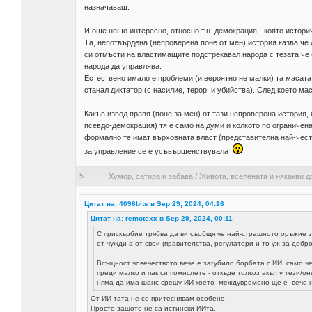
назначаваш.
И още нещо интересно, относно т.н. демокрация - която истори
Та, непотвърдена (непроверена поне от мен) история казва че 
си отмъсти на властимащите подстрекавал народа с тезата че 
народа да управлява.
Естествено имало е проблеми (и вероятно не малки) та масата
станал диктатор (с насилие, терор и убийства). След което мас
Какъв извод правя (поне за мен) от тази непроверена история
псевдо-демокрация) тя е само на думи и колкото по ограничена
формално те имат върховната власт (представителна най-често
за управление се е усъвършенствувала
5
Хумор, сатира и забава
/
Живота, вселената и някакви д
Цитат на: 4096bits в Sep 29, 2024, 04:16
Цитат на: remotexx в Sep 29, 2024, 00:11
С прискърбие трябва да ви съобщя че най-страшното оръжие з
от чужди а от свои (правителства, регулатори и то уж за добро
Всъщност човечеството вече е загубило борбата с ИИ, само че 
преди малко и пак си помислете - откъде толкоз акъл у тези/он
няма да има шанс срещу ИИ което междувремено ще е вече нат
От ИИ-тата не се притеснявам особено.
Просто защото не са истински ИИта.