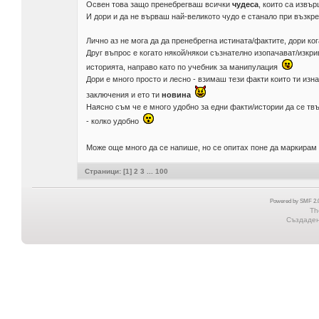
Освен това защо пренебрегваш всички
чудеса
, които са извъ
И дори и да не върваш най-великото чудо е станало при възкре
Лично аз не мога да да пренебрегна истината/фактите, дори ког
Друг въпрос е когато някой/някои съзнателно изопачават/изкри
историята, направо като по учебник за манипулация
Дори е много просто и лесно - взимаш тези факти които ти изна
заключения и ето ти
новина
Наясно съм че е много удобно за едни факти/истории да се твъ
- колко удобно
Може още много да се напише, но се опитах поне да маркира
Страници: [
1
]
2
3
...
100
Powered by SMF 2.0
Th
Създадена