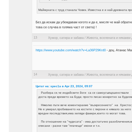
Маймуната с труд станала Човек. Известна е и най-древната п
Без да искам да убеждавам когото и да е, мисля че май обратн
това се случва в голяма част от света) !
13
Хумор, сатира и забава
/
Живота, вселената и някакви 
https://www.youtube.com/watch?v=La36P29Krd0
- доц. Атанас Ма
14
Хумор, сатира и забава
/
Живота, вселената и някакви 
Цитат на: spec1a в Apr 23, 2024, 09:07
Разбира се,че индийските йоги са се самоусъвършенствали
доста преди времето на Буда; просто писах конкретно за будизм
Няколко пъти вече коментирахме "възкресението" на Христос
Не е умирал,пробиването на костите с пирони е нямало за него 
вредни последствия,има хиляди факири,които го могат това.
По отношение на "чудесата" - има достатъчно разобличения,к
описани - разни там "плачещи" икони и т.н.