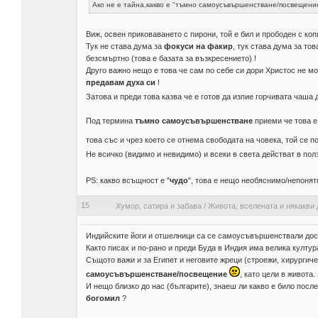
Ако не е тайна,какво е "тъмно самоусъвършенстване/посвещени
Виж, освен приковаването с пирони, той е бил и прободен с копи
Тук не става дума за
фокуси на факир
, тук става дума за то
безсмъртно (това е базата за възкресението) !
Друго важно нещо е това че сам по себе си дори Христос не м
предавам духа си
!
Затова и преди това казва че е готов да изпие горчивата чаша 
Под термина
тъмно самоусъвършенстване
приеми че това е
това със и чрез което се отнема свободата на човека, той се 
Не всичко (видимо и невидимо) и всеки в света действат в пол
PS: какво всъщност е "
чудо
", това е нещо необяснимо/непоня
15
Хумор, сатира и забава
/
Живота, вселената и някакви 
Индийските йоги и отшелници са се самоусъвършенствали доста
Както писах и по-рано и преди Буда в Индия има велика култу
Същото важи и за Египет и неговите жреци (строежи, хирургичес
самоусъвършенстване/посвещение
, като цели в живота.
И нещо близко до нас (българите), знаеш ли какво е било посл
богомил
?