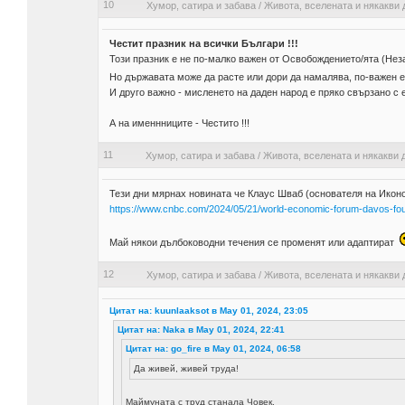
10
Хумор, сатира и забава
/
Живота, вселената и някакви 
Честит празник на всички Българи !!!
Този празник е не по-малко важен от Освобождението/ята (Нез
Но държавата може да расте или дори да намалява, по-важен 
И друго важно - мисленето на даден народ е пряко свързано с е
А на именнниците - Честито !!!
11
Хумор, сатира и забава
/
Живота, вселената и някакви 
Тези дни мярнах новината че Клаус Шваб (основателя на Иконо
https://www.cnbc.com/2024/05/21/world-economic-forum-davos-fou
Май някои дълбоководни течения се променят или адаптират
12
Хумор, сатира и забава
/
Живота, вселената и някакви 
Цитат на: kuunlaaksot в May 01, 2024, 23:05
Цитат на: Naka в May 01, 2024, 22:41
Цитат на: go_fire в May 01, 2024, 06:58
Да живей, живей труда!
Маймуната с труд станала Човек.