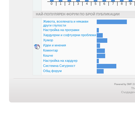
0
1
2
3
4
5
6
7
8
9
НАЙ-ПОПУЛЯРЕН ФОРУМ ПО БРОЙ ПУБЛИКАЦИИ
Живота, вселената и някакви
други глупости
Настройка на програми
Хардуерни и софтуерни проблеми
Хумор
Идеи и мнения
Коментар
Кошче
Настройка на хардуер
Системна Сигурност
Общ форум
Powered by SMF 2.0
Th
Създадена