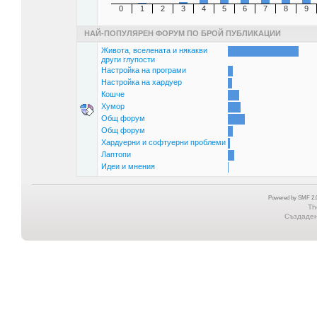
0
1
2
3
4
5
6
7
8
9
НАЙ-ПОПУЛЯРЕН ФОРУМ ПО БРОЙ ПУБЛИКАЦИИ
Живота, вселената и някакви
други глупости
Настройка на програми
Настройка на хардуер
Кошче
Хумор
Общ форум
Общ форум
Хардуерни и софтуерни проблеми
Лаптопи
Идеи и мнения
Powered by SMF 2.0
Th
Създадена