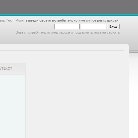
шла,
Гост
. Моля,
въведи своето потребителско име
или
се регистрирай
.
Влез с потребителско име, парола и продължителност на сесията
/ТЕКСТ