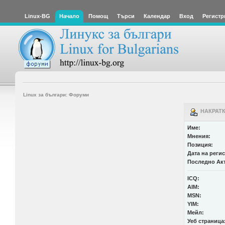
Linux-BG
Начало
Помощ
Търси
Календар
Вход
Регистр
Linux за българи: Форуми
НАКРАТК
Име:
Мнения:
Позиция:
Дата на реги
Последно Ак
ICQ:
AIM:
MSN:
YIM:
Мейл:
Уеб страница