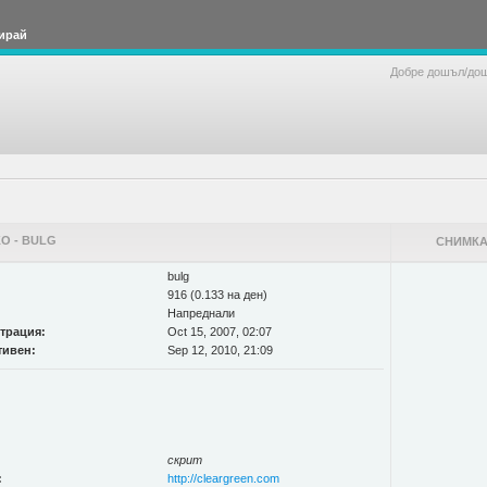
ирай
Добре дошъл/до
О - BULG
СНИМКА
bulg
916 (0.133 на ден)
Напреднали
страция:
Oct 15, 2007, 02:07
тивен:
Sep 12, 2010, 21:09
скрит
:
http://cleargreen.com