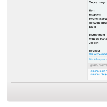
Текущ статус:
Пол:
Възраст:
Местонахожд
Локално Вре
Език:
Distribution:
Window Mana
Jabber:
Подпис:
http://www.youtu
-------------------------
http://cleargreen
ДОПЪЛНИТЕ
Показване на п
Показвай общи 