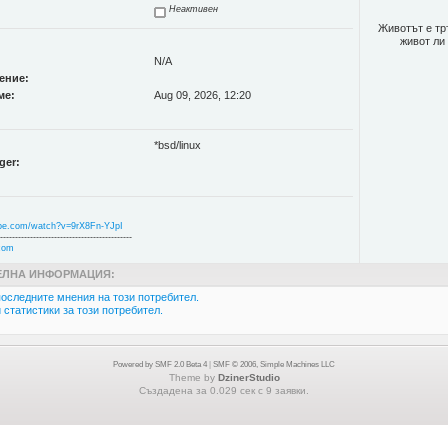
Неактивен
Животът е тръ
живот ли 
N/A
ение:
ме:
Aug 09, 2026, 12:20
*bsd/linux
ger:
be.com/watch?v=9rX8Fn-YJpI
--------------------------------------------
.com
ЛНА ИНФОРМАЦИЯ:
оследните мнения на този потребител.
статистики за този потребител.
Powered by SMF 2.0 Beta 4
|
SMF © 2006, Simple Machines LLC
Theme by
DzinerStudio
Създадена за 0.029 сек с 9 заявки.