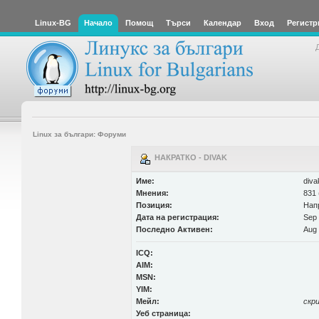
Linux-BG
Начало
Помощ
Търси
Календар
Вход
Регистр
Linux за българи: Форуми
НАКРАТКО - DIVAK
Име:
diva
Мнения:
831 
Позиция:
Нап
Дата на регистрация:
Sep 
Последно Активен:
Aug 
ICQ:
AIM:
MSN:
YIM:
Мейл:
скр
Уеб страница: