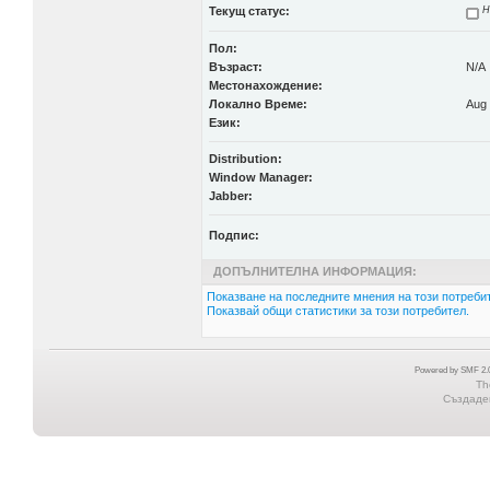
Текущ статус:
Н
Пол:
Възраст:
N/A
Местонахождение:
Локално Време:
Aug 
Език:
Distribution:
Window Manager:
Jabber:
Подпис:
ДОПЪЛНИТЕЛНА ИНФОРМАЦИЯ:
Показване на последните мнения на този потребит
Показвай общи статистики за този потребител.
Powered by SMF 2.0
Th
Създаден