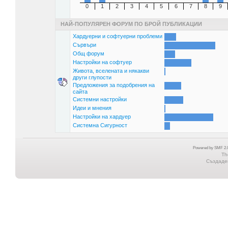
0
1
2
3
4
5
6
7
8
9
НАЙ-ПОПУЛЯРЕН ФОРУМ ПО БРОЙ ПУБЛИКАЦИИ
Хардуерни и софтуерни проблеми
Сървъри
Общ форум
Настройки на софтуер
Живота, вселената и някакви
други глупости
Предложения за подобрения на
сайта
Системни настройки
Идеи и мнения
Настройки на хардуер
Системна Сигурност
Powered by SMF 2.0
Th
Създаден