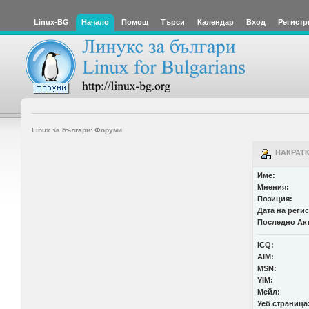
Linux-BG
Начало
Помощ
Търси
Календар
Вход
Регистр
Linux за българи: Форуми
НАКРАТКО
Име:
Мнения:
Позиция:
Дата на реги
Последно Ак
ICQ:
AIM:
MSN:
YIM:
Мейл:
Уеб страница