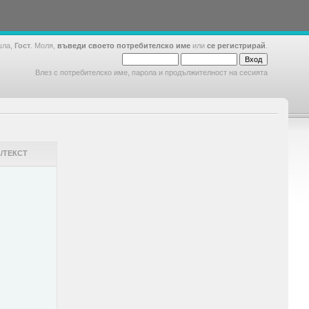
шла,
Гост
. Моля,
въведи своето потребителско име
или
се регистрирай
.
Влез с потребителско име, парола и продължителност на сесията
/ТЕКСТ