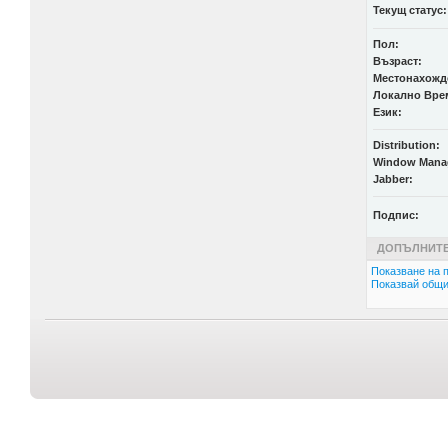
Текущ статус:
Пол:
Възраст:
Местонахожд
Локално Вре
Език:
Distribution:
Window Mana
Jabber:
Подпис:
ДОПЪЛНИТЕ
Показване на п
Показвай общи 