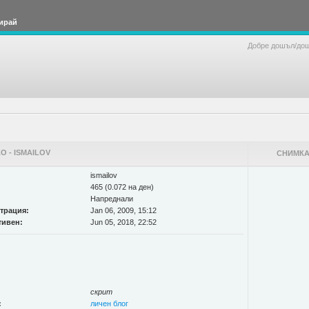
ирай
Добре дошъл/до
 - ISMAILOV
СНИМКА
ismailov
465 (0.072 на ден)
Напреднали
страция:
Jan 06, 2009, 15:12
тивен:
Jun 05, 2018, 22:52
скрит
:
личен блог