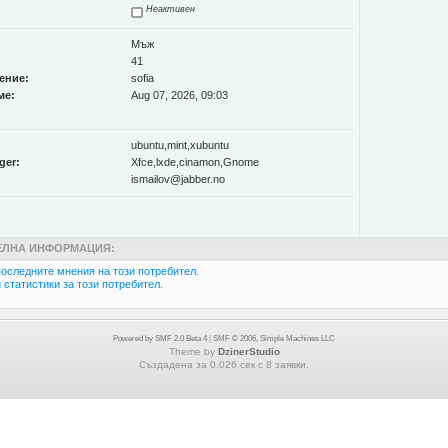
Неактивен
Мъж
41
ение:
sofia
ме:
Aug 07, 2026, 09:03
ubuntu,mint,xubuntu
ger:
Xfce,lxde,cinamon,Gnome
ismailov@jabber.no
ЛНА ИНФОРМАЦИЯ:
оследните мнения на този потребител.
статистики за този потребител.
Powered by SMF 2.0 Beta 4
|
SMF © 2006, Simple Machines LLC
Theme by
DzinerStudio
Създадена за 0.026 сек с 8 заявки.