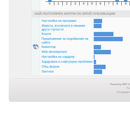
0
1
2
3
4
5
6
7
8
9
НАЙ-ПОПУЛЯРЕН ФОРУМ ПО БРОЙ ПУБЛИКАЦИИ
Настройка на програми
Живота, вселената и някакви
други глупости
Кошче
Предложения за подобрения на
сайта
Коментар
Web development
Настройка на хардуер
Хардуерни и софтуерни проблеми
Общ форум
Лаптопи
Powered by SMF 2.0
Th
Създадена