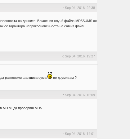
-: Sep 04, 2016, 22:38
основенностa на данните. В частния случй файла MD5SUMS се
 как се гарантира неприкосновенноста на самия файл
-: Sep 04, 2016, 19:27
ли да разположи фалшива сума
не доумявам ?
-: Sep 04, 2016, 16:09
къв MITM да провериш MD5.
-: Sep 04, 2016, 14:01