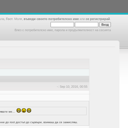
шла,
Гост
. Моля,
въведи своето потребителско име
или
се регистрирай
.
Влез с потребителско име, парола и продължителност на сесията
-: Sep 10, 2016, 00:55
явате ме...
анни до root достъп до сървъри, взимаш да се замисляш.