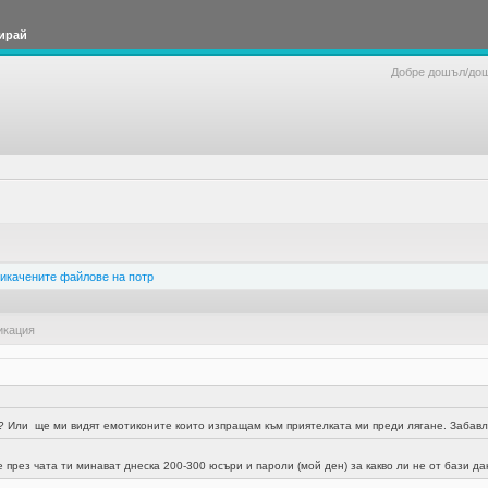
ирай
Добре дошъл/до
икачените файлове на потр
икация
т? Или ще ми видят емотиконите които изпращам към приятелката ми преди лягане. Забавл
е през чата ти минават днеска 200-300 юсъри и пароли (мой ден) за какво ли не от бази д