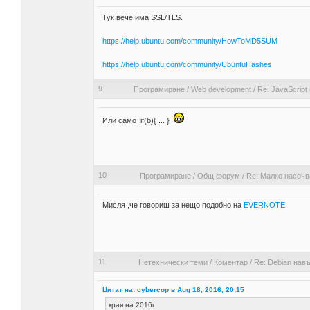
Тук вече има SSL/TLS.
https://help.ubuntu.com/community/HowToMD5SUM
https://help.ubuntu.com/community/UbuntuHashes
9
Програмиране
/
Web development
/
Re: JavaScript
Или само if(b){ ... }
10
Програмиране
/
Общ форум
/
Re: Малко насочв
Мисля ,че говориш за нещо подобно на
EVERNOTE
11
Нетехнически теми
/
Коментар
/
Re: Debian навъ
Цитат на: cybercop в Aug 18, 2016, 20:15
края на 2016г