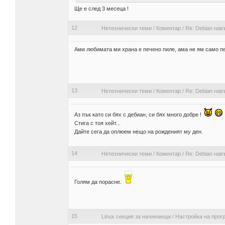
Ще е след 3 месеца !
12
Нетехнически теми
/
Коментар
/
Re: Debian нав
Ами любимата ми храна е печено пиле, ама не ям само п
13
Нетехнически теми
/
Коментар
/
Re: Debian нав
Аз пък като си бях с дебиан, си бях много добре !
Стига с тоя хейт...
Дайте сега да оплюем нещо на рожденият му ден.
14
Нетехнически теми
/
Коментар
/
Re: Debian нав
Голям да порасне.
15
Linux секция за начинаещи
/
Настройка на прог