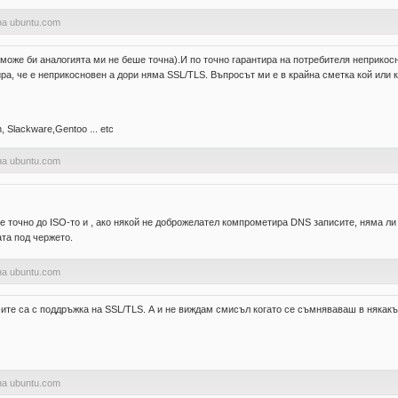
на ubuntu.com
а(може би аналогията ми не беше точна).И по точно гарантира на потребителя неприк
ира, че е неприкосновен а дори няма SSL/TLS. Въпросът ми е в крайна сметка кой или
 Slackware,Gentoo ... etc
на ubuntu.com
 е точно до ISO-то и , ако някой не доброжелател компрометира DNS записите, няма 
ата под чержето.
на ubuntu.com
р-ите са с поддръжка на SSL/TLS. А и не виждам смисъл когато се съмняваваш в няка
на ubuntu.com