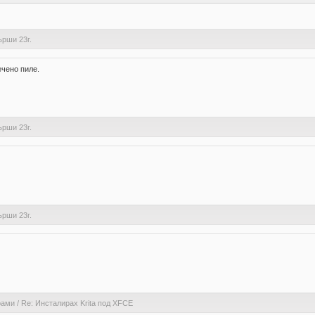
ърши 23г.
ечено пиле.
ърши 23г.
ърши 23г.
рами
/
Re: Инсталирах Krita под XFCE