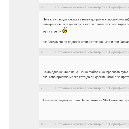
5
Нетехнически теми
/
Коментар
/
Re: Сертификат 
Не е ключ, но до някаква степен допринася за сигурност
намира в същата директоря като и файла за който гарант
MD5SUMS ?
пс: Гледам,че по подобен начин стоят нещата и при Debian,
6
Нетехнически теми
/
Коментар
/
Re: Сертификат 
Само едно не ми е ясно. Защо файла с контролната сума
ps: Това прилича малко като да си даржиш ключа за врат
7
Нетехнически теми
/
Коментар
/
Re: Сертификат 
Така като гледам нито на Debian нито на Slackware миръ
8
Нетехнически теми
/
Коментар
/
Re: Сертификат 