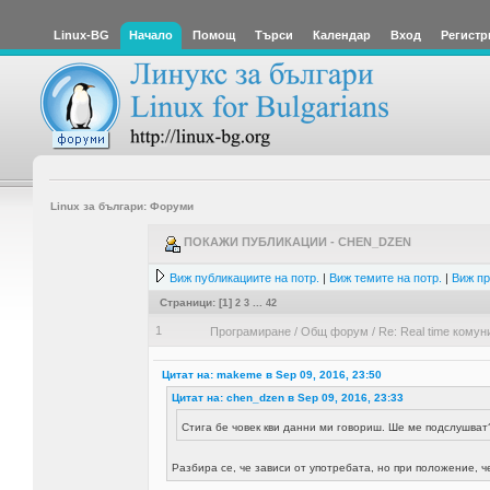
Linux-BG
Начало
Помощ
Търси
Календар
Вход
Регистр
Linux за българи: Форуми
ПОКАЖИ ПУБЛИКАЦИИ - CHEN_DZEN
Виж публикациите на потр.
|
Виж темите на потр.
|
Виж пр
Страници: [
1
]
2
3
...
42
1
Програмиране
/
Общ форум
/
Re: Real time комун
Цитат на: makeme в Sep 09, 2016, 23:50
Цитат на: chen_dzen в Sep 09, 2016, 23:33
Стига бе човек кви данни ми говориш. Ше ме подслушва
Разбира се, че зависи от употребата, но при положение, ч