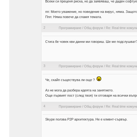
Всеки си преценя риска, но да заявяваш, че даден софтуе
пп: Моето уважение, но поведение на вирус, няма. Защото
Ппп: Няма повече да спамя темата.
2
Програмиране
/
Общ форум
/
Re: Real time комун
Стига бе човек кви данни ми говориш. Ше ме подслушват
3
Програмиране
/
Общ форум
/
Re: Real time комун
Че, скайп съществува ли още ?
Аз не мога да разбера идеята на занятието.
Още първият пост (след твоя) ти отговаря на всички въпр
4
Програмиране
/
Общ форум
/
Re: Real time комун
Skype ползва P2P архитектура. Не е кливнт-сървър.