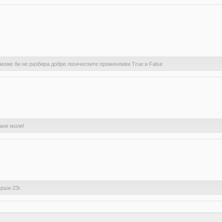
 може би не разбира добре логическите променливи True и False
ане моля!
рши 23г.