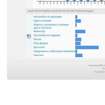
0
1
2
3
4
5
6
7
8
9
НАЙ-ПОПУЛЯРЕН ФОРУМ ПО БРОЙ ПУБЛИКАЦИИ
Настройка на програми
Идеи и мнения
Живота, вселената и някакви
други глупости
Коментар
Настройка на хардуер
Кошче
Общ форум
Десктопи
Хардуерни и софтуерни проблеми
Лаптопи
Powered by SMF 2.0
Th
Създадена