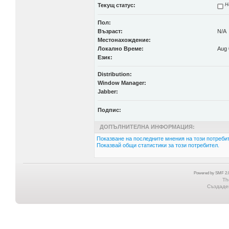
Текущ статус:
Н
Пол:
Възраст:
N/A
Местонахождение:
Локално Време:
Aug 
Език:
Distribution:
Window Manager:
Jabber:
Подпис:
ДОПЪЛНИТЕЛНА ИНФОРМАЦИЯ:
Показване на последните мнения на този потребит
Показвай общи статистики за този потребител.
Powered by SMF 2.0
Th
Създаден