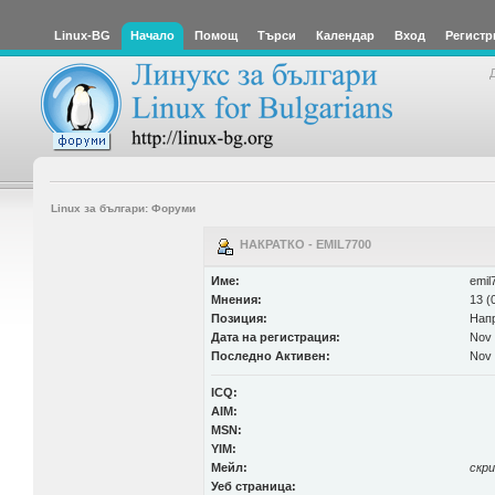
Linux-BG
Начало
Помощ
Търси
Календар
Вход
Регистр
Linux за българи: Форуми
НАКРАТКО - EMIL7700
Име:
emil
Мнения:
13 (
Позиция:
Нап
Дата на регистрация:
Nov 
Последно Активен:
Nov 
ICQ:
AIM:
MSN:
YIM:
Мейл:
скр
Уеб страница: