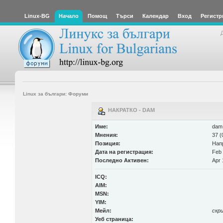
Linux-BG
Начало
Помощ
Търси
Календар
Вход
Регистр
Linux за българи: Форуми
НАКРАТКО - DAM
Име:
dam
Мнения:
37 (
Позиция:
Нап
Дата на регистрация:
Feb 
Последно Активен:
Apr 
ICQ:
AIM:
MSN:
YIM:
Мейл:
скр
Уеб страница: