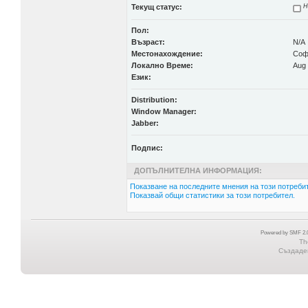
Текущ статус:
Н
Пол:
Възраст:
N/A
Местонахождение:
Соф
Локално Време:
Aug 
Език:
Distribution:
Window Manager:
Jabber:
Подпис:
ДОПЪЛНИТЕЛНА ИНФОРМАЦИЯ:
Показване на последните мнения на този потребит
Показвай общи статистики за този потребител.
Powered by SMF 2.0
Th
Създаден