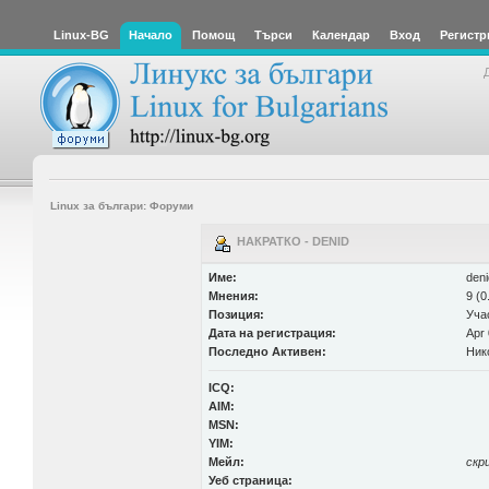
Linux-BG
Начало
Помощ
Търси
Календар
Вход
Регистр
Linux за българи: Форуми
НАКРАТКО - DENID
Име:
deni
Мнения:
9 (0
Позиция:
Уча
Дата на регистрация:
Apr 
Последно Активен:
Ник
ICQ:
AIM:
MSN:
YIM:
Мейл:
скр
Уеб страница: