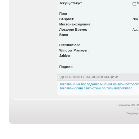
Текущ статус:
Н
Пол:
Възраст:
N/A
Местонахождение:
Локално Време:
Aug 
Език:
Distribution:
Window Manager:
Jabber:
Подпис:
ДОПЪЛНИТЕЛНА ИНФОРМАЦИЯ:
Показване на последните мнения на този потребит
Показвай общи статистики за този потребител.
Powered by SMF 2.0
Th
Създаден