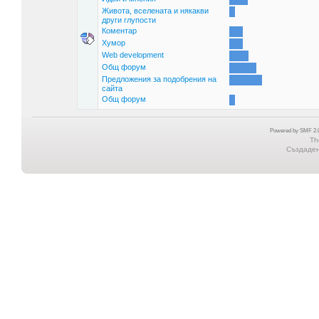
Живота, вселената и някакви
други глупости
Коментар
Хумор
Web development
Общ форум
Предложения за подобрения на
сайта
Общ форум
Powered by SMF 2.0
Th
Създадена