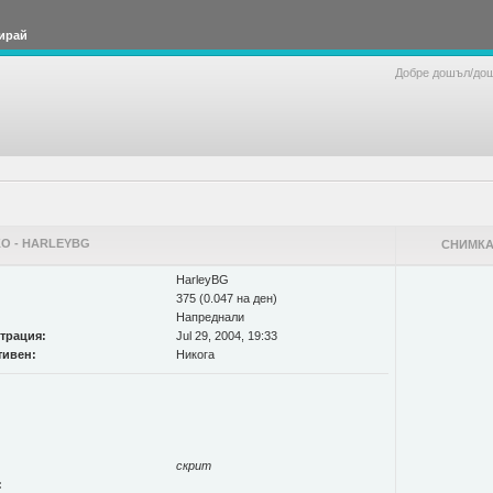
ирай
Добре дошъл/до
О - HARLEYBG
СНИМКА
HarleyBG
375 (0.047 на ден)
Напреднали
страция:
Jul 29, 2004, 19:33
тивен:
Никога
скрит
: