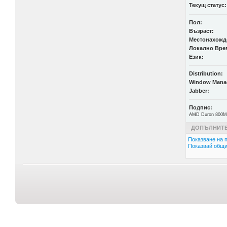
Текущ статус:
Пол:
Възраст:
Местонахожд
Локално Вре
Език:
Distribution:
Window Mana
Jabber:
Подпис:
AMD Duron 800M
ДОПЪЛНИТЕ
Показване на п
Показвай общи 