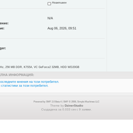
Неактивен
N/A
ение:
ме:
Aug 06, 2026, 09:51
ger:
Hz, 256 MB DDR, K7S5A, VC GeForce2 32MB, HDD WD20GB
ЛНА ИНФОРМАЦИЯ:
оследните мнения на този потребител.
статистики за този потребител.
Powered by SMF 2.0 Beta 4
|
SMF © 2006, Simple Machines LLC
Theme by
DzinerStudio
Създадена за 0.033 сек с 9 заявки.