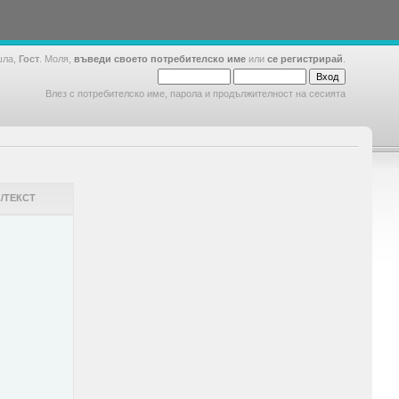
шла,
Гост
. Моля,
въведи своето потребителско име
или
се регистрирай
.
Влез с потребителско име, парола и продължителност на сесията
/ТЕКСТ