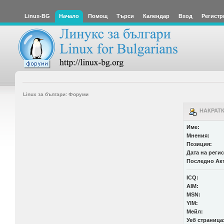
Linux-BG
Начало
Помощ
Търси
Календар
Вход
Регистр
Linux за българи: Форуми
НАКРАТК
Име:
Мнения:
Позиция:
Дата на реги
Последно Ак
ICQ:
AIM:
MSN:
YIM:
Мейл:
Уеб страница