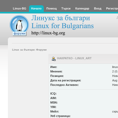
Linux-BG
Начало
Помощ
Търси
Календар
Вход
Регистр
Linux за българи: Форуми
НАКРАТКО - LINUX_ART
Име:
linu
Мнения:
2 (0
Позиция:
Нов
Дата на регистрация:
Aug 
Последно Активен:
Ник
ICQ:
AIM:
MSN:
YIM:
Мейл:
скр
Уеб страница: