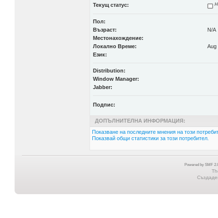
Текущ статус:
Н
Пол:
Възраст:
N/A
Местонахождение:
Локално Време:
Aug 
Език:
Distribution:
Window Manager:
Jabber:
Подпис:
ДОПЪЛНИТЕЛНА ИНФОРМАЦИЯ:
Показване на последните мнения на този потребит
Показвай общи статистики за този потребител.
Powered by SMF 2.0
Th
Създаден