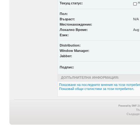
Текущ статус:
Н
Пол:
Възраст:
N/A
Местонахождение:
Локално Време:
Aug 
Език:
Distribution:
Window Manager:
Jabber:
Подпис:
ДОПЪЛНИТЕЛНА ИНФОРМАЦИЯ:
Показване на последните мнения на този потребит
Показвай общи статистики за този потребител.
Powered by SMF 2.0
Th
Създаден