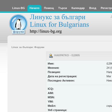
Linux-BG
Начало
Помощ
Търси
Календар
Вход
Регистр
Linux за българи: Форуми
НАКРАТКО - I12805
Име:
i128
Мнения:
24 (
Позиция:
Нап
Дата на регистрация:
Mar 
Последно Активен:
Ник
ICQ:
AIM:
MSN:
YIM:
Мейл:
скр
Уеб страница: