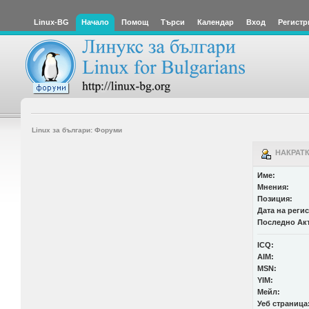
Linux-BG
Начало
Помощ
Търси
Календар
Вход
Регистр
Linux за българи: Форуми
НАКРАТК
Име:
Мнения:
Позиция:
Дата на реги
Последно Ак
ICQ:
AIM:
MSN:
YIM:
Мейл:
Уеб страница