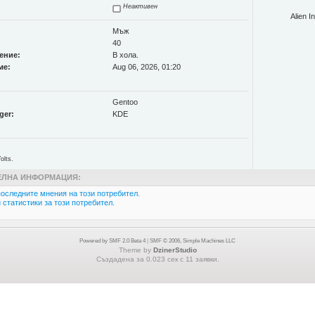
Неактивен
Alien I
Мъж
40
ение:
В хола.
ме:
Aug 06, 2026, 01:20
Gentoo
ger:
KDE
olts.
ЛНА ИНФОРМАЦИЯ:
оследните мнения на този потребител.
статистики за този потребител.
Powered by SMF 2.0 Beta 4
|
SMF © 2006, Simple Machines LLC
Theme by
DzinerStudio
Създадена за 0.023 сек с 11 заявки.