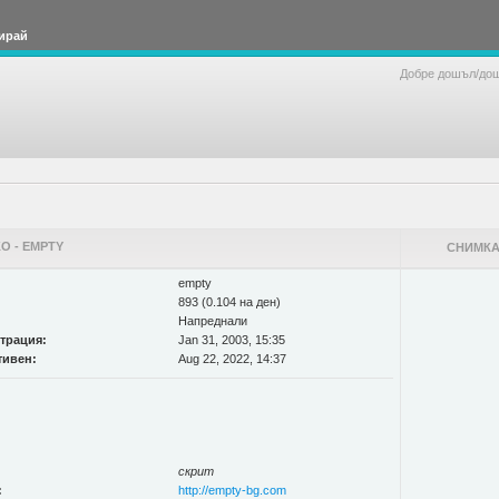
ирай
Добре дошъл/до
О - EMPTY
СНИМКА
empty
893 (0.104 на ден)
Напреднали
страция:
Jan 31, 2003, 15:35
тивен:
Aug 22, 2022, 14:37
скрит
:
http://empty-bg.com