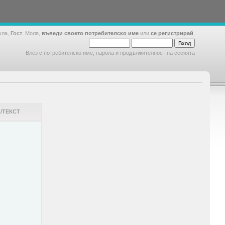
шла,
Гост
. Моля,
въведи своето потребителско име
или
се регистрирай
.
Влез с потребителско име, парола и продължителност на сесията
/ТЕКСТ