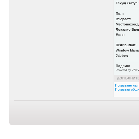
Текущ статус:
Пол:
Възраст:
Местонахожд
Локално Вре
Език:
Distribution:
Window Mana
Jabber:
Подпис:
Powered by 220 V
ДОПЪЛНИТЕ
Показване на п
Показвай общи 