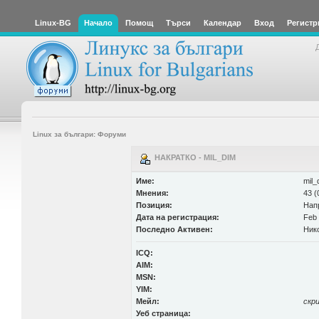
Linux-BG
Начало
Помощ
Търси
Календар
Вход
Регистр
Linux за българи: Форуми
НАКРАТКО - MIL_DIM
Име:
mil_
Мнения:
43 (
Позиция:
Нап
Дата на регистрация:
Feb 
Последно Активен:
Ник
ICQ:
AIM:
MSN:
YIM:
Мейл:
скр
Уеб страница: