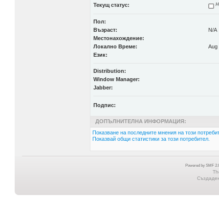
Текущ статус:
Н
Пол:
Възраст:
N/A
Местонахождение:
Локално Време:
Aug 
Език:
Distribution:
Window Manager:
Jabber:
Подпис:
ДОПЪЛНИТЕЛНА ИНФОРМАЦИЯ:
Показване на последните мнения на този потребит
Показвай общи статистики за този потребител.
Powered by SMF 2.0
Th
Създадена