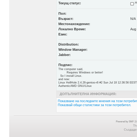
Текущ статус:
Н
Пол:
Възраст:
N/A
Местонахождение:
Локално Време:
Aug 
Език:
Distribution:
Window Manager:
Jabber:
Подпис:
The computer said,
Requires Windows or better!
So I install Linux.
and now:
Linux HellHole 2.4.26-gentoo-r6 #2 Sun Jul 18 12:36:56 EES
AuthenticAMD GNU/Linux
ДОПЪЛНИТЕЛНА ИНФОРМАЦИЯ:
Показване на последните мнения на този потребит
Показвай общи статистики за този потребител.
Powered by SMF 2.0
Th
Създаден