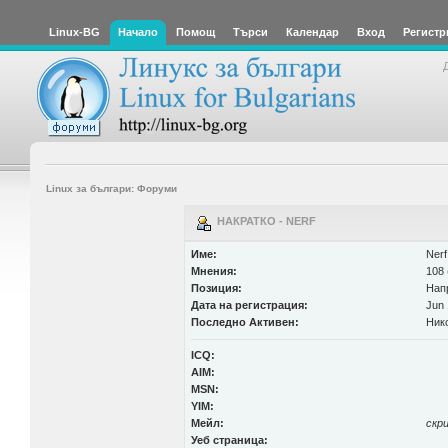
Linux-BG
Начало
Помощ
Търси
Календар
Вход
Регистр
Linux за българи: Форуми
НАКРАТКО - NERF
Име:
Nerf
Мнения:
108 
Позиция:
Нап
Дата на регистрация:
Jun 
Последно Активен:
Ник
ICQ:
AIM:
MSN:
YIM:
Мейл:
скр
Уеб страница: