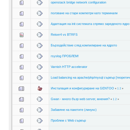
openstack bridge network configuration
ползване на стари компютри като терминали
Адаптация на init системата спрямо зареденото ядро
Reiser4 vs BTRFS
Бързодействие след компилиране на ядрото
rsyslog ПРОБЛЕМ!
Varnish HTTP accelerator
Load balancing на apache/php/mysql сървър [теоретич
Инсталация и конфигуриране на GENTOO
«
1
2
»
Gwan - много бъзр web server, мнения?
«
1
2
»
Забавяне на пакетите (линукс)
Проблем с Web сървър