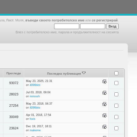
шла,
Гост
. Моля,
въведи своето потребителско име
или
се регистрирай
.
Влез с потребителско име, парола и продължителност на сесията
Прегледи
Последна публикация
May 23, 2025, 21:31
93072
от
4096bits
Jul 03, 2018, 09:04
28023
от
mimosh
May 23, 2018, 04:37
27254
от
4096bits
Apr 01, 2018, 17:54
30049
от
foxb
Dec 19, 2017, 18:11
23624
от
makeme