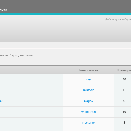
ирай
Добре дошъл/до
ане на бързодействието
Започната от
Отговора
ray
40
mimosh
0
ux
blagoy
9
wallkick95
10
makeme
3