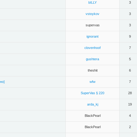
bILLY
3
vstoykov
3
supervas
3
ignorant
9
clovenhoof
7
gushtera
5
theshit
6
но]
wfw
7
SuperVas § 220
28
arda_kj
19
BlackPearl
4
BlackPearl
2