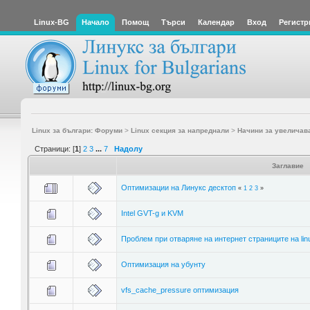
Linux-BG
Начало
Помощ
Търси
Календар
Вход
Регистр
Linux за българи: Форуми
>
Linux секция за напреднали
>
Начини за увеличав
Страници: [
1
]
2
3
...
7
Надолу
Заглавие
Оптимизации на Линукс десктоп
«
1
2
3
»
Intel GVT-g и KVM
Проблем при отваряне на интернет страниците на lin
Оптимизация на убунту
vfs_cache_pressure оптимизация