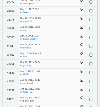
Jun 29, 2017, 14:58
27777
от
ddantgwyn
May 11, 2017, 15:12
23951
от
laskov
Dec 26, 2016, 00:20
26278
от
mystical
Jan 07, 2016, 15:54
33689
от
ray
Apr 15, 2015, 11:24
30390
от
daniel_vulchev
Nov 11, 2014, 13:29
25645
от
sofiajoe
May 12, 2014, 01:48
32097
от
bILLY
Nov 06, 2013, 00:34
34011
от
gat3way
Jun 11, 2013, 11:40
49521
от
Odido
Jan 25, 2013, 09:47
44701
от
johnfound
Jun 21, 2012, 17:49
24339
от
Gogo_SZ
Mar 20, 2012, 15:43
24220
от BlackPearl
Feb 25, 2012, 01:16